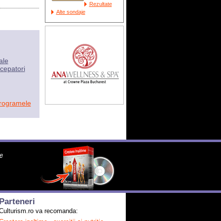
Rezultate
Alte sondaje
ale
cepatori
programele
Parteneri
Culturism.ro va recomanda: