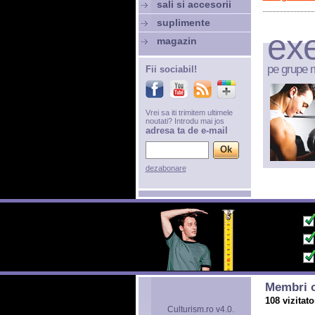
sali si accesorii
suplimente
exe
magazin
pe grupe 
Fii sociabil!
Vrei sa iti trimitem ultimele
noutati? Introdu mai jos
adresa ta de e-mail
dezabonare
Membri o
108 vizitato
Culturism.ro v4.0.