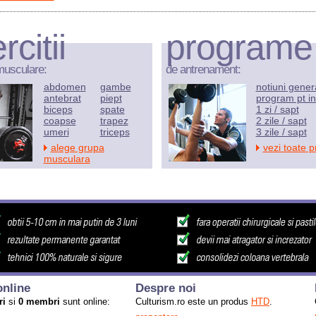
rcitii
programe
musculare:
de antrenament:
abdomen
gambe
notiuni gener
antebrat
piept
program pt in
biceps
spate
1 zi / sapt
coapse
trapez
2 zile / sapt
umeri
triceps
3 zile / sapt
alege grupa
vezi toate 
musculara
nline
Despre noi
ri
si
0 membri
sunt online:
Culturism.ro este un produs
HTD
.