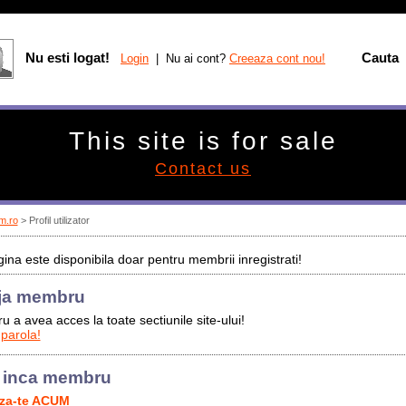
Nu esti logat!
Cauta
Login
| Nu ai cont?
Creeaza cont nou!
This site is for sale
Contact us
m.ro
> Profil utilizator
ina este disponibila doar pentru membrii inregistrati!
ja membru
u a avea acces la toate sectiunile site-ului!
 parola!
 inca membru
aza-te ACUM