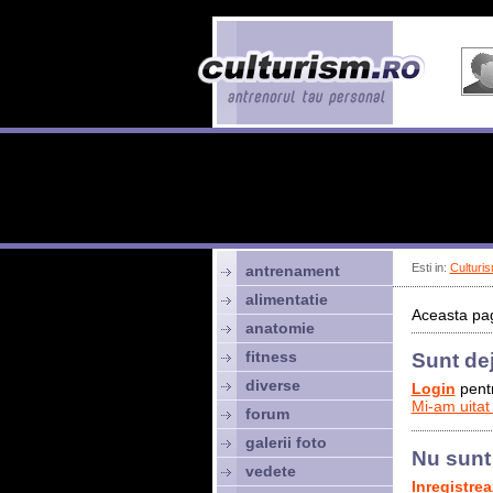
Esti in:
Culturis
antrenament
alimentatie
Aceasta pag
anatomie
fitness
Sunt de
diverse
Login
pentr
Mi-am uitat
forum
galerii foto
Nu sunt
vedete
Inregistre