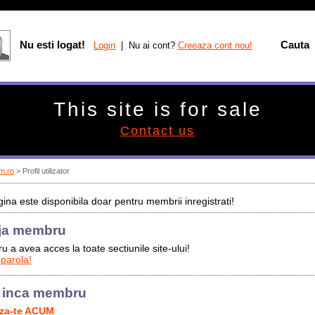
Nu esti logat!
Cauta
Login
| Nu ai cont?
Creeaza cont nou!
This site is for sale
Contact us
m.ro
> Profil utilizator
ina este disponibila doar pentru membrii inregistrati!
ja membru
u a avea acces la toate sectiunile site-ului!
 parola!
 inca membru
aza-te ACUM