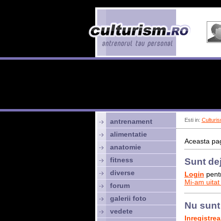
Esti in:
Culturis
antrenament
alimentatie
Aceasta pag
anatomie
fitness
Sunt de
diverse
Login
pentr
Mi-am uitat
forum
galerii foto
Nu sunt
vedete
Inregistre