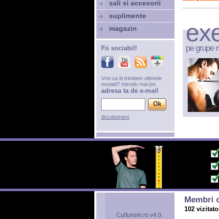
sali si accesorii
suplimente
exe
magazin
pe grupe 
Fii sociabil!
Vrei sa iti trimitem ultimele
noutati? Introdu mai jos
adresa ta de e-mail
dezabonare
Membri o
102 vizitato
Culturism.ro v4.0.