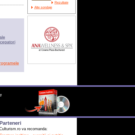
Rezultate
Alte sondaje
ale
cepatori
programele
Parteneri
Culturism.ro va recomanda: