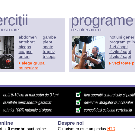
rcitii
programe
musculare:
de antrenament:
abdomen
gambe
notiuni gener
antebrat
piept
program pt in
biceps
spate
1 zi / sapt
coapse
trapez
2 zile / sapt
umeri
triceps
3 zile / sapt
alege grupa
vezi toate 
musculara
nline
Despre noi
ri
si
0 membri
sunt online:
Culturism.ro este un produs
HTD
.