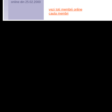
online din 25.02.2000
vezi toti membrii online
cauta membri