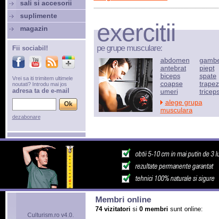
sali si accesorii
suplimente
exercitii
magazin
pe grupe musculare:
Fii sociabil!
abdomen
gamb
antebrat
piept
biceps
spate
Vrei sa iti trimitem ultimele
coapse
trapez
noutati? Introdu mai jos
adresa ta de e-mail
umeri
tricep
alege grupa
musculara
dezabonare
Membri online
74 vizitatori
si
0 membri
sunt online:
Culturism.ro v4.0.