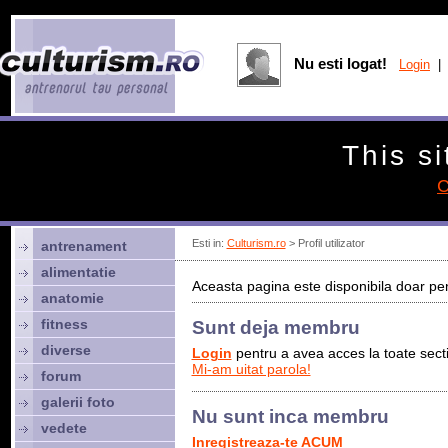
Nu esti logat!
Login
| 
This si
C
Esti in:
Culturism.ro
> Profil utilizator
antrenament
alimentatie
Aceasta pagina este disponibila doar pen
anatomie
fitness
Sunt deja membru
diverse
Login
pentru a avea acces la toate sectiu
Mi-am uitat parola!
forum
galerii foto
Nu sunt inca membru
vedete
Inregistreaza-te ACUM