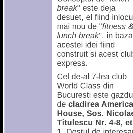
break
" este deja
desuet, el fiind inlocu
mai nou de "
fitness 
lunch break
", in baza
acestei idei fiind
construit si acest clu
express.
Cel de-al 7-lea club
World Class din
Bucuresti este gazdu
de
cladirea Americ
House, Sos. Nicola
Titulescu Nr. 4-8, et
1
. Destul de interesa