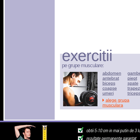
exercitii
pe grupe musculare:
abdomen
gamb
antebrat
piept
biceps
spate
coapse
trapez
umeri
tricep
alege grupa
musculara