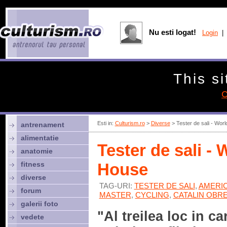
Nu esti logat!
Login
| 
This si
C
Esti in:
Culturism.ro
>
Diverse
> Tester de sali - Wor
antrenament
alimentatie
Tester de sali -
anatomie
fitness
House
diverse
TAG-URI:
TESTER DE SALI
,
AMERI
forum
MASTER
,
CYCLING
,
CATALIN OBRE
galerii foto
"Al treilea loc in ca
vedete