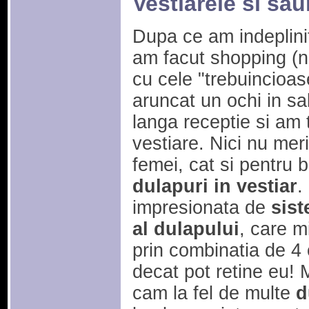
Vestiarele si sa
Dupa ce am indeplinit
am facut shopping (n
cu cele "trebuincioas
aruncat un ochi in sa
langa receptie si am 
vestiare. Nici nu mer
femei, cat si pentru 
dulapuri in vestiar
.
impresionata de
sist
al dulapului
, care m
prin combinatia de 4 c
decat pot retine eu! 
cam la fel de multe
d