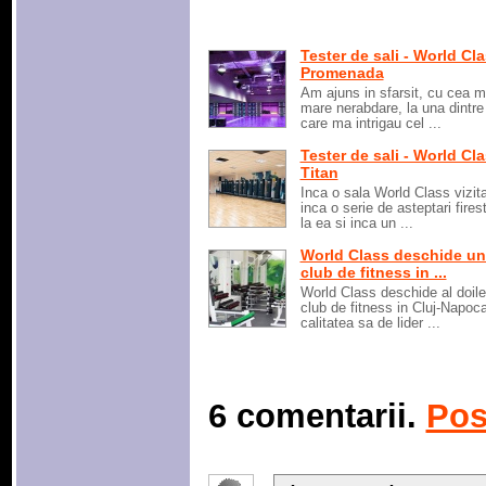
Tester de sali - World Cl
Promenada
Am ajuns in sfarsit, cu cea m
mare nerabdare, la una dintre 
care ma intrigau cel ...
Tester de sali - World Cl
Titan
Inca o sala World Class vizita
inca o serie de asteptari fires
la ea si inca un ...
World Class deschide u
club de fitness in ...
World Class deschide al doil
club de fitness in Cluj-Napoca
calitatea sa de lider ...
6 comentarii.
Pos