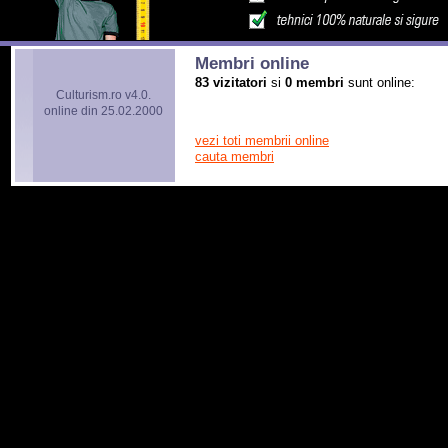
Membri online
83 vizitatori
si
0 membri
sunt online:
Culturism.ro v4.0.
online din 25.02.2000
vezi toti membrii online
cauta membri