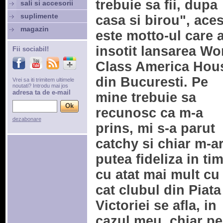
trebuie sa fii, dupa
sali si accesorii
suplimente
casa si birou", aces
magazin
este motto-ul care 
insotit lansarea Wo
Fii sociabil!
Class America Hou
din Bucuresti. Pe
Vrei sa iti trimitem ultimele
noutati? Introdu mai jos
adresa ta de e-mail
mine trebuie sa
recunosc ca m-a
dezabonare
prins, mi s-a parut
catchy si chiar m-a
putea fideliza in ti
cu atat mai mult cu
cat clubul din Piata
Victoriei se afla, in
cazul meu, chiar pe