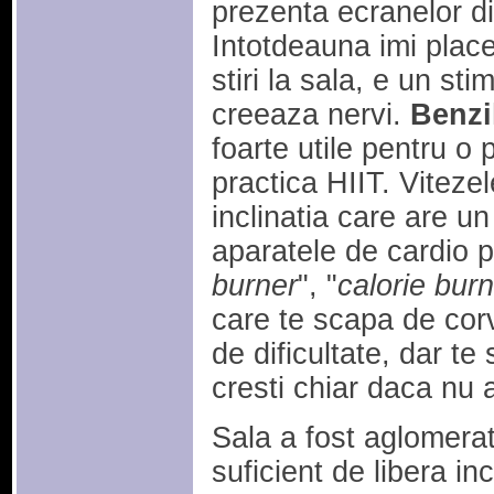
prezenta ecranelor di
Intotdeauna imi plac
stiri la sala, e un st
creeaza nervi.
Benzi
foarte utile pentru o
practica HIIT. Viteze
inclinatia care are u
aparatele de cardio p
burner
", "
calorie burn
care te scapa de corv
de dificultate, dar te
cresti chiar daca nu a
Sala a fost aglomerat
suficient de libera in