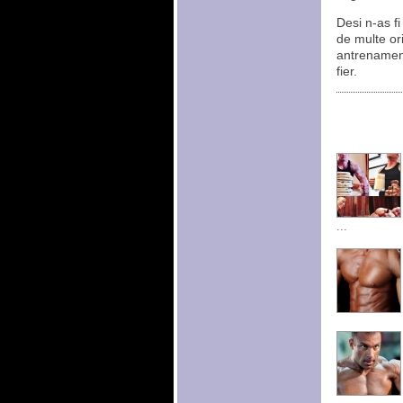
Desi n-as fi
de multe or
antrenamente
fier.
...