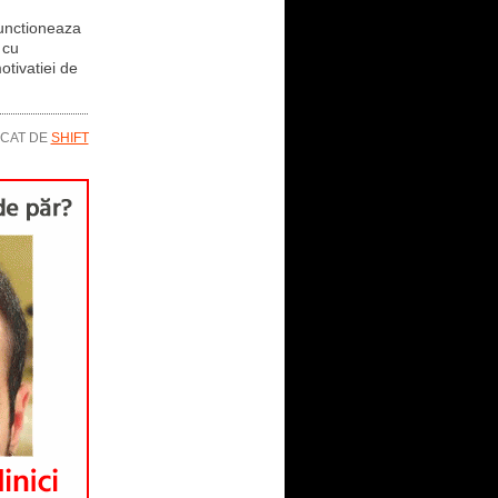
functioneaza
 cu
otivatiei de
ICAT DE
SHIFT