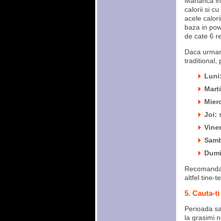
Mananca in 
calorii si c
acele calori
baza in powe
de cate 6 r
Daca urmare
traditional,
Luni:
Marti
Mier
Joi: 
Viner
Samb
Dumi
Recomandare
altfel tine-
5. Cauta-ti
Perioada sar
la grasimi n