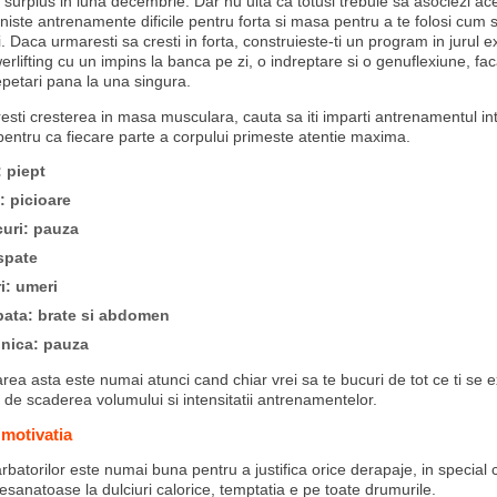
surplus in luna decembrie. Dar nu uita ca totusi trebuie sa asociezi ac
u niste antrenamente dificile pentru forta si masa pentru a te folosi cum
i. Daca urmaresti sa cresti in forta, construieste-ti un program in jurul ex
rlifting cu un impins la banca pe zi, o indreptare si o genuflexiune, fa
epetari pana la una singura.
sti cresterea in masa musculara, cauta sa iti imparti antrenamentul intr
 pentru ca fiecare parte a corpului primeste atentie maxima.
 piept
: picioare
curi: pauza
spate
i: umeri
ata: brate si abdomen
nica: pauza
a asta este numai atunci cand chiar vrei sa te bucuri de tot ce ti se ex
te de scaderea volumului si intensitatii antrenamentelor.
 motivatia
batorilor este numai buna pentru a justifica orice derapaje, in special 
esanatoase la dulciuri calorice, temptatia e pe toate drumurile.