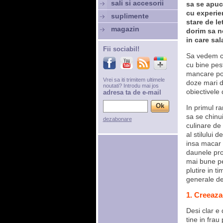
sali si accesorii
sa se apuc
cu experie
suplimente
stare de le
magazin
dorim sa ne
in care sal
Fii sociabil!
Sa vedem c
cu bine pes
mancare poa
Vrei sa iti trimitem ultimele
doze mari d
noutati? Introdu mai jos
obiectivele 
adresa ta de e-mail
In primul r
sa se chinu
dezabonare
culinare de
al stilului 
insa macar
daunele pro
mai bune pe
plutire in t
generale de
1. Creeaza
Desi clar e
tine in frau