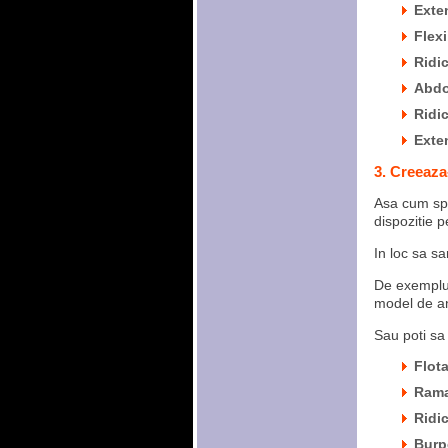
Exten
Flexi
Ridic
Abdo
Ridic
Exten
3. Creeaza
Asa cum spu
dispozitie p
In loc sa s
De exemplu, 
model de an
Sau poti sa 
Flota
Rama
Ridic
Burp