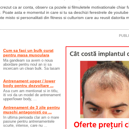
 crezut ca ar conta, observ ca pozele si filmuletele motivationale chiar 
i. Poate asta e momentul in care si tu sa deschizi ferestrele de youtube
 misto si personalitati din fitness si culturism care au reusit datorita m
PUBL
Cum sa faci un bulk curat
pentru masa musculara
Ma gandeam sa avem o noua
abordare pentru noul an si sa
incercam un clean bulk. Sa lasam
Antrenament upper / lower
body pentru dezvoltare ...
Asa cum am mentionat si in titlu,
iti voi da un model de antrenament
upper/lower body, ...
Antrenament de 3 zile pentru
muschi antagonisti cu ...
In ultima perioada clar am o mare
pasiune pentru antrenamentele
scurte, intense, care nu ...