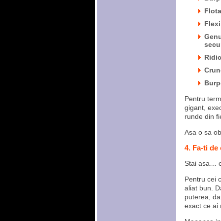
Flota
Flexi
Genuf
secu
Ridic
Crun
Burpe
Pentru term
gigant, exec
runde din fi
Asa o sa ob
4. Fa-ti d
Stai asa… c
Pentru cei c
aliat bun. D
puterea, da
exact ce ai