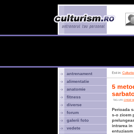
Esti in:
Culturis
antrenament
alimentatie
5 metod
anatomie
sarbato
fitness
TAG-URI:
CHEAT M
diverse
Perioada s
forum
s-o zicem p
galerii foto
prelungeas
intrarea i
vedete
entuziasm 