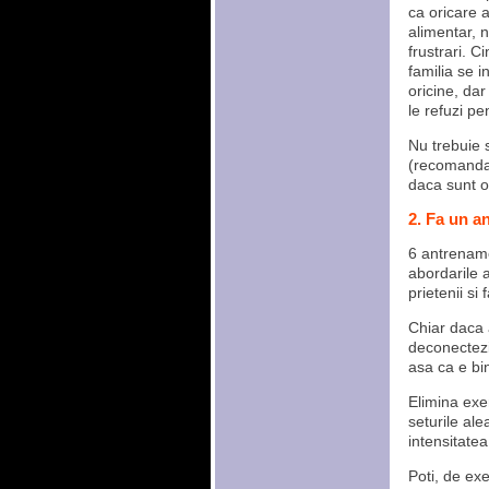
ca oricare a
alimentar, n
frustrari. 
familia se 
oricine, dar
le refuzi pe
Nu trebuie s
(recomandab
daca sunt o
2. Fa un a
6 antrename
abordarile a
prietenii si 
Chiar daca 
deconectezi 
asa ca e bi
Elimina exer
seturile ale
intensitatea
Poti, de ex