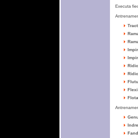
Executa fie
Antrenament
Tract
Ramat
Ramat
Impin
Impin
Ridic
Ridic
Flutu
Flexi
Flota
Antrenament
Genuf
Indre
Fanda