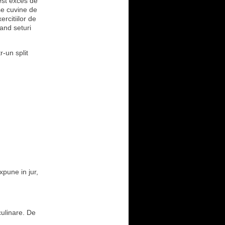
est exces de
 se cuvine de
ercitiilor de
cand seturi
-un split
pune in jur,
culinare. De