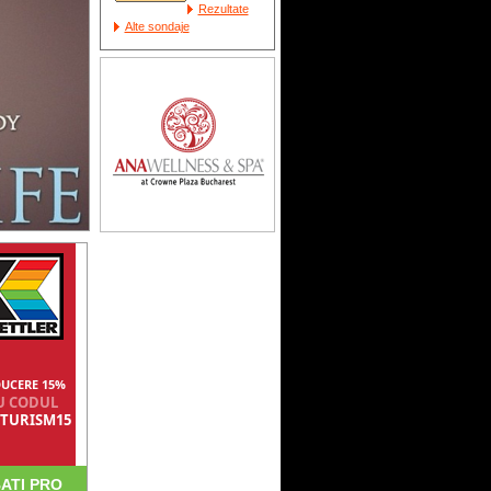
Rezultate
Alte sondaje
UCERE 15%
U CODUL
TURISM15
ATI PRO