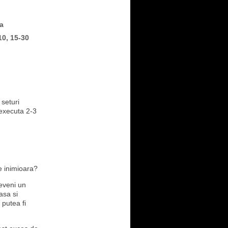
a
10, 15-30
seturi
 executa 2-3
e inimioara?
deveni un
asa si
 putea fi