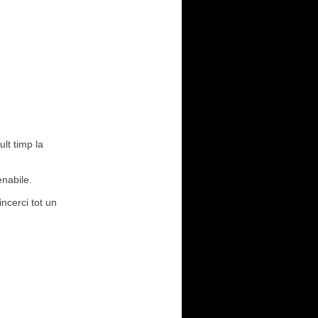
lt timp la
enabile.
incerci tot un