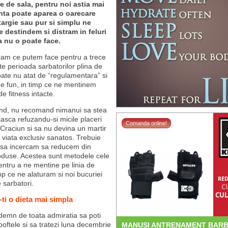
e de sala, pentru noi astia mai
nta poate aparea o oarecare
targie sau pur si simplu ne
 destindem si distram in feluri
a nu o poate face.
am ce putem face pentru a trece
te perioada sarbatorilor plina de
te nu atat de “regulamentara” si
e fun, in timp ce ne mentinem
de fitness intacte.
and, nu recomand nimanui sa stea
iasca refuzandu-si micile placeri
Comanda online!
 Craciun si sa nu devina un martir
de viata exclusiv sanatos. Trebuie
 sa incercam sa reducem din
duse. Acestea sunt metodele cele
ntru a ne mentine pe linia de
imp ce ne alaturam si noi bucuriei
RED
 sarbatori.
C
CUL
-ti o dieta mai simpla
 demn de toata admiratia sa poti
 poftele si sa tratezi luna decembrie
MANUSI ANTRENAMENT BARB