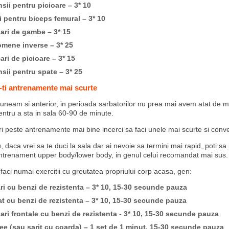
sii pentru picioare – 3* 10
i pentru biceps femural – 3* 10
ari de gambe – 3* 15
mene inverse – 3* 25
ari de picioare – 3* 15
sii pentru spate – 3* 25
-ti antrenamente mai scurte
neam si anterior, in perioada sarbatorilor nu prea mai avem atat de mu
entru a sta in sala 60-90 de minute.
ari peste antrenamente mai bine incerci sa faci unele mai scurte si conv
daca vrei sa te duci la sala dar ai nevoie sa termini mai rapid, poti sa 
trenament upper body/lower body, in genul celui recomandat mai sus.
faci numai exercitii cu greutatea propriului corp acasa, gen:
ri cu benzi de rezistenta – 3* 10, 15-30 secunde pauza
t cu benzi de rezistenta – 3* 10, 15-30 secunde pauza
ari frontale cu benzi de rezistenta - 3* 10, 15-30 secunde pauza
ee (sau sarit cu coarda) – 1 set de 1 minut, 15-30 secunde pauza