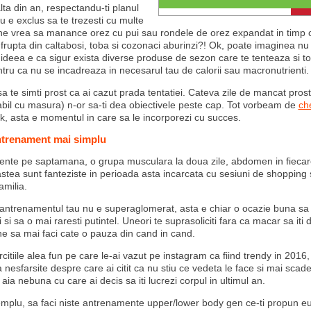
lta din an, respectandu-ti planul
u e exclus sa te trezesti cu multe
"M"
Cine vrea sa manance orez cu pui sau rondele de orez expandat in timp ce
infrupta din caltabosi, toba si cozonaci aburinzi?! Ok, poate imaginea n
 ideea e ca sigur exista diverse produse de sezon care te tenteaza si tot
ntru ca nu se incadreaza in necesarul tau de calorii sau macronutrienti.
a te simti prost ca ai cazut prada tentatiei. Cateva zile de mancat prost
il cu masura) n-or sa-ti dea obiectivele peste cap. Tot vorbeam de
ch
k, asta e momentul in care sa le incorporezi cu succes.
ntrenament mai simplu
nte pe saptamana, o grupa musculara la doua zile, abdomen in fiecare
stea sunt fanteziste in perioada asta incarcata cu sesiuni de shopping si
familia.
antrenamentul tau nu e superaglomerat, asta e chiar o ocazie buna sa
si sa o mai raresti putintel. Uneori te suprasoliciti fara ca macar sa iti
ne sa mai faci cate o pauza din cand in cand.
citiile alea fun pe care le-ai vazut pe instagram ca fiind trendy in 2016,
a nesfarsite despre care ai citit ca nu stiu ce vedeta le face si mai scade
 aia nebuna cu care ai decis sa iti lucrezi corpul in ultimul an.
emplu, sa faci niste antrenamente upper/lower body gen ce-ti propun eu