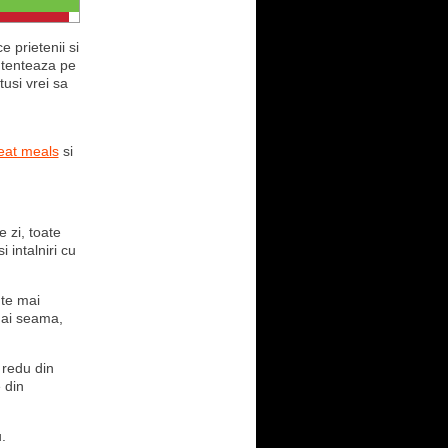
 prietenii si
u tenteaza pe
usi vrei sa
eat meals
si
 zi, toate
 intalniri cu
 te mai
 dai seama,
 redu din
 din
.