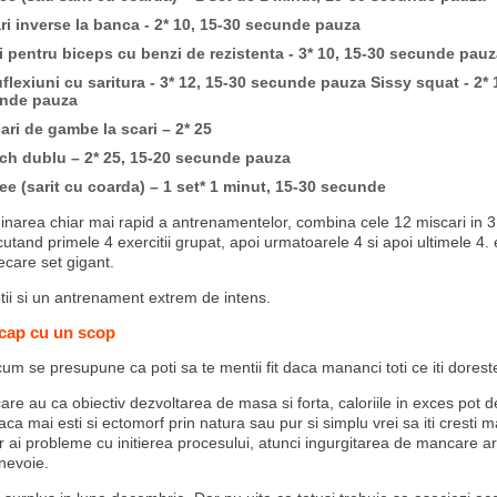
ri inverse la banca - 2* 10, 15-30 secunde pauza
i pentru biceps cu benzi de rezistenta - 3* 10, 15-30 secunde pauz
lexiuni cu saritura - 3* 12, 15-30 secunde pauza Sissy squat - 2* 
nde pauza
ari de gambe la scari – 2* 25
ch dublu – 2* 25, 15-20 secunde pauza
e (sarit cu coarda) – 1 set* 1 minut, 15-30 secunde
inarea chiar mai rapid a antrenamentelor, combina cele 12 miscari in 3 
utand primele 4 exercitii grupat, apoi urmatoarele 4 si apoi ultimele 4.
ecare set gigant.
tii si un antrenament extrem de intens.
e cap cu un scop
um se presupune ca poti sa te mentii fit daca mananci toti ce iti dorest
are au ca obiectiv dezvoltarea de masa si forta, caloriile in exces pot 
aca mai esti si ectomorf prin natura sau pur si simplu vrei sa iti cresti m
r ai probleme cu initierea procesului, atunci ingurgitarea de mancare ar
 nevoie.