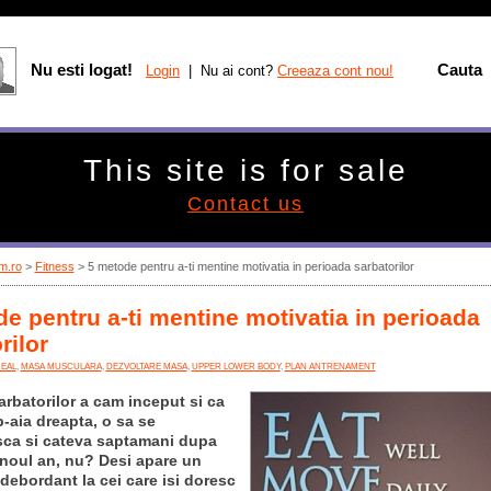
Nu esti logat!
Cauta
Login
| Nu ai cont?
Creeaza cont nou!
This site is for sale
Contact us
m.ro
>
Fitness
> 5 metode pentru a-ti mentine motivatia in perioada sarbatorilor
e pentru a-ti mentine motivatia in perioada
rilor
EAL
,
MASA MUSCULARA
,
DEZVOLTARE MASA
,
UPPER LOWER BODY
,
PLAN ANTRENAMENT
arbatorilor a cam inceput si ca
-aia dreapta, o sa se
ca si cateva saptamani dupa
n noul an, nu? Desi apare un
debordant la cei care isi doresc