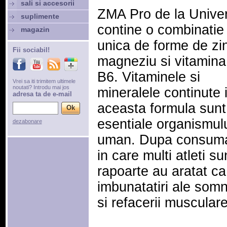
sali si accesorii
ZMA Pro de la Univer
suplimente
contine o combinatie
magazin
unica de forme de zi
Fii sociabil!
magneziu si vitamina
B6. Vitaminele si
Vrei sa iti trimitem ultimele
noutati? Introdu mai jos
mineralele continute 
adresa ta de e-mail
aceasta formula sunt
esentiale organismul
dezabonare
uman. Dupa consumar
in care multi atleti su
rapoarte au aratat ca
imbunatatiri ale somn
si refacerii musculare