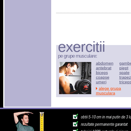
exercitii
pe grupe musculare:
abdomen
gamb
antebrat
piept
biceps
spate
coapse
trapez
umeri
tricep
alege grupa
musculara