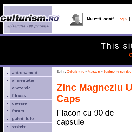
Nu esti logat!
Login
| 
This si
C
Esti in:
Culturism.ro
>
Magazin
>
Suplimente nutritive
antrenament
alimentatie
Zinc Magneziu U
anatomie
fitness
Caps
diverse
forum
Flacon cu 90 de
galerii foto
capsule
vedete