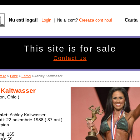
Nu esti logat!
Cauta
Login
| Nu ai cont?
Creeaza cont nou!
This site is for sale
Contact us
m.ro
>
Poze
>
Femei
> Ashley Kaltwasser
 Kaltwasser
on, Ohio )
let
: Ashley Kaltwasser
ii
: 22 noiembrie 1988 ( 37 ani )
rpion
m)
: 165
kg)
: 55