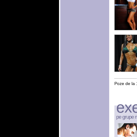
Poze de la 
exe
pe grupe 