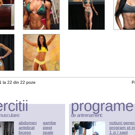
1 la 22 din 22 poze
P
rcitii
programe
musculare:
de antrenament:
abdomen
gambe
notiuni gener
antebrat
piept
program pt in
biceps
spate
1 zi / sapt