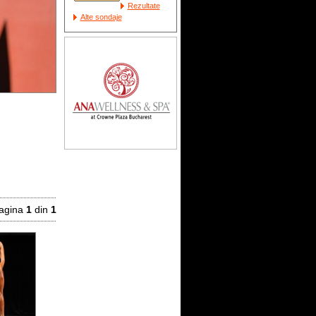
Rezultate
Alte sondaje
agina
1
din
1