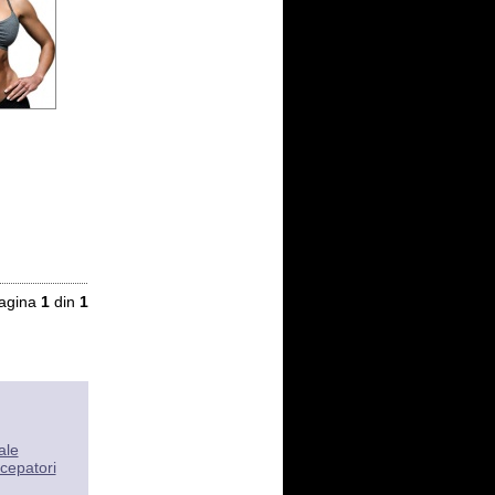
agina
1
din
1
ale
cepatori