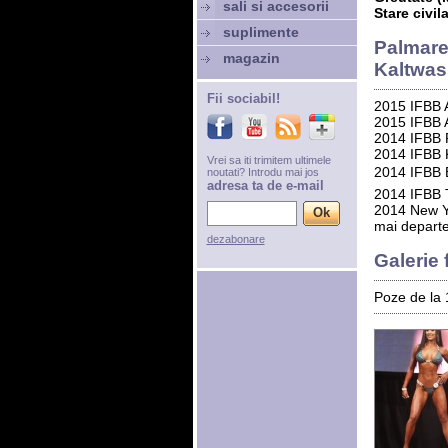
sali si accesorii
Stare civil
suplimente
Palmare
magazin
Kaltwas
Fii sociabil!
2015 IFBB A
2015 IFBB A
2014 IFBB R
2014 IFBB 
Vrei sa iti trimitem ultimele
2014 IFBB Bi
noutati? Introdu mai jos
adresa ta de e-mail
2014 IFBB 
2014 New Yo
mai depart
dezabonare
Galerie
Poze de la 