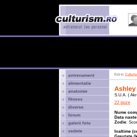
Esti in:
Culturis
antrenament
alimentatie
Ashley
anatomie
S.U.A. ( Akr
fitness
22 poze
diverse
Nume comp
forum
Data naster
Zodie
: Sco
galerii foto
vedete
Inaltime (c
Greutate (