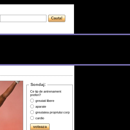
Sondaj:
Ce tip de antrenament
preferi?
greutati libere
aparate
greutatea propriului corp
cardio