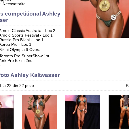
a
: Necasatorita
s competitional Ashley
ser
rnold Classic Australia - Loc 2
rnold Sports Festival - Loc 1
ussia Pro Bikini - Loc 1
Korea Pro - Loc 1
kini Olympia â Overall
Toronto Pro SuperShow 1st
rk Pro Bikini 2nd
e
 foto Ashley Kaltwasser
1 la 22 din 22 poze
P