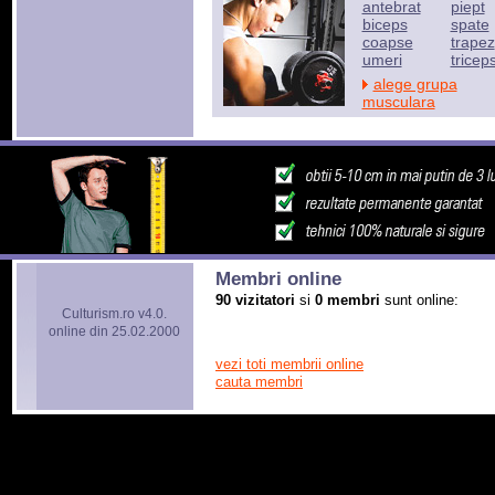
antebrat
piept
biceps
spate
coapse
trapez
umeri
tricep
alege grupa
musculara
Membri online
90 vizitatori
si
0 membri
sunt online:
Culturism.ro v4.0.
online din 25.02.2000
vezi toti membrii online
cauta membri