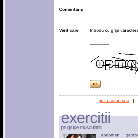
Comentariu
Verificare
Introdu cu grija caracter
poza anterioara
|
exercitii
pe grupe musculare:
abdomen
gamb