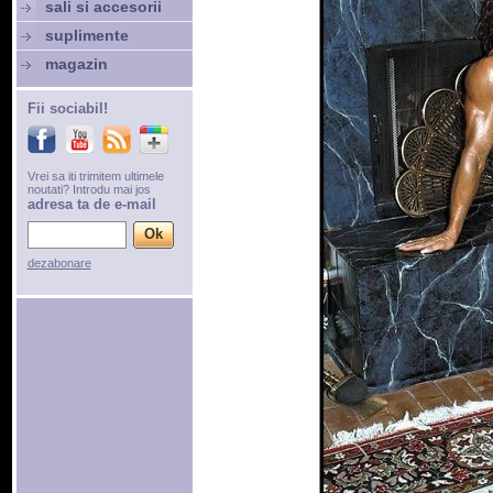
sali si accesorii
suplimente
magazin
Fii sociabil!
Vrei sa iti trimitem ultimele
noutati? Introdu mai jos
adresa ta de e-mail
dezabonare