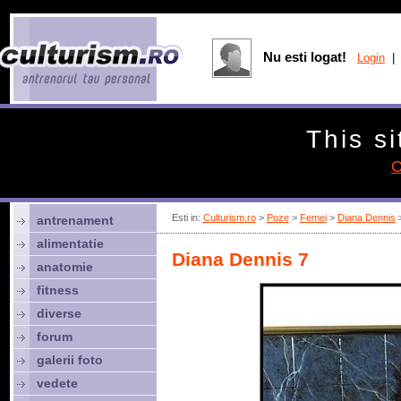
Nu esti logat!
Login
| 
This si
C
Esti in:
Culturism.ro
>
Poze
>
Femei
>
Diana Dennis
>
antrenament
alimentatie
Diana Dennis 7
anatomie
fitness
diverse
forum
galerii foto
vedete