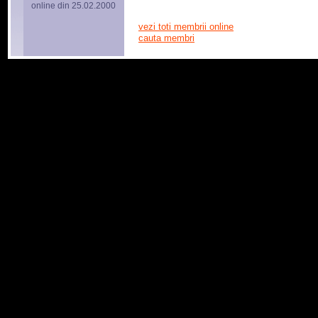
online din 25.02.2000
vezi toti membrii online
cauta membri