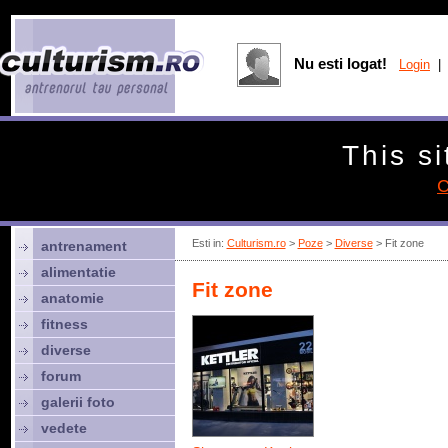
Nu esti logat!
Login
| 
This si
C
Esti in:
Culturism.ro
>
Poze
>
Diverse
> Fit zone
antrenament
alimentatie
Fit zone
anatomie
fitness
diverse
forum
galerii foto
vedete