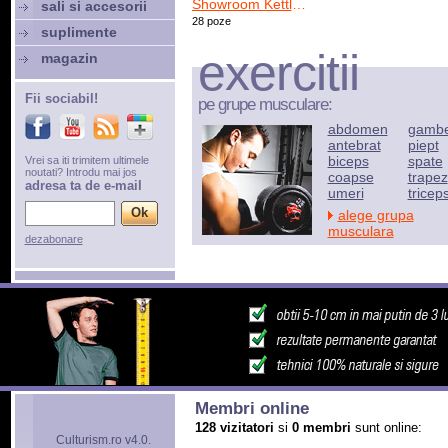
Showroom Kettler Bucuresti Mosilor
sali si accesorii
28 poze
suplimente
exercitii
magazin
Fii sociabil!
pe grupe musculare:
abdomen
gamb
antebrat
piept
biceps
spate
Vrei sa iti trimitem ultimele
noutati? Introdu mai jos
coapse
trapez
adresa ta de e-mail
umeri
tricep
alege grupa
musculara
dezabonare
Membri online
128 vizitatori
si
0 membri
sunt online:
Culturism.ro v4.0.