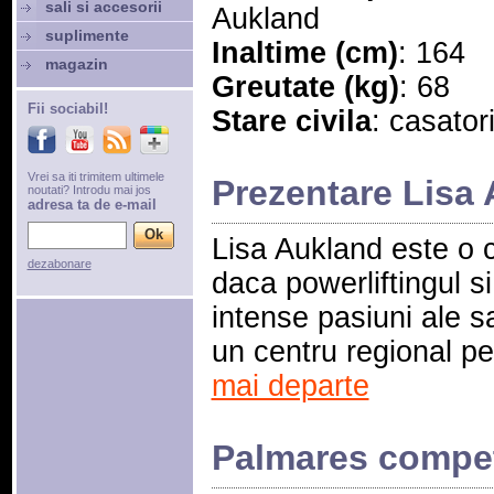
sali si accesorii
Aukland
suplimente
Inaltime (cm)
: 164
magazin
Greutate (kg)
: 68
Fii sociabil!
Stare civila
: casator
Vrei sa iti trimitem ultimele
Prezentare Lisa
noutati? Introdu mai jos
adresa ta de e-mail
Lisa Aukland este o c
dezabonare
daca powerliftingul si
intense pasiuni ale s
un centru regional pen
mai departe
Palmares compet