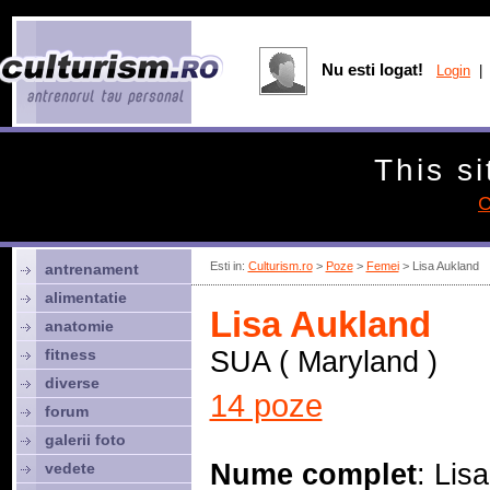
Nu esti logat!
Login
| 
This si
C
Esti in:
Culturism.ro
>
Poze
>
Femei
> Lisa Aukland
antrenament
alimentatie
Lisa Aukland
anatomie
fitness
SUA ( Maryland )
diverse
14 poze
forum
galerii foto
Nume complet
: Lisa
vedete