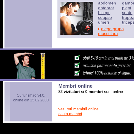
abdomen
gamb
antebrat
piept
biceps
spate
coapse
trapez
umeri
tricep
alege grupa
musculara
Membri online
82 vizitatori
si
0 membri
sunt online:
Culturism.ro v4.0.
online din 25.02.2000
vezi toti membrii online
cauta membri