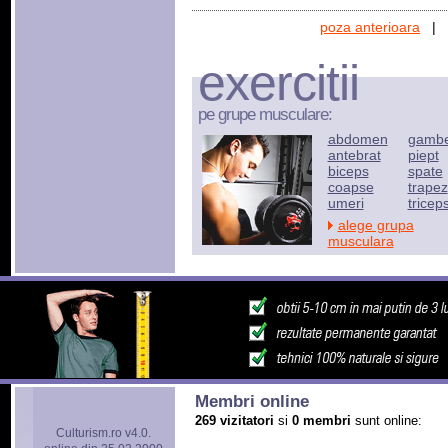
poza anterioara
|
exercitii
pe grupe musculare:
abdomen
gamb
antebrat
piept
biceps
spate
coapse
trapez
umeri
tricep
alege grupa
musculara
Membri online
269 vizitatori
si
0 membri
sunt online:
Culturism.ro v4.0.