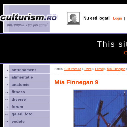
Nu esti logat!
Login
| 
This si
C
Esti in:
Culturism.ro
>
Poze
>
Femei
>
Mia Finnegan
>
antrenament
alimentatie
Mia Finnegan 9
anatomie
fitness
diverse
forum
galerii foto
vedete