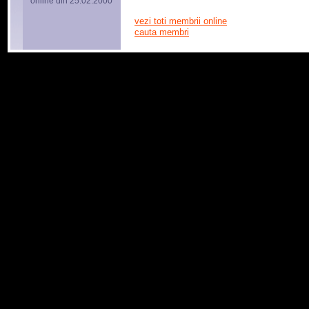
online din 25.02.2000
vezi toti membrii online
cauta membri