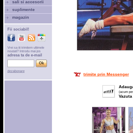
sali si accesorii
suplimente
magazin
Fii sociabil!
Vrei sa iti trimitem ultimele
noutati? Introdu mai jos
adresa ta de e-mail
dezabonare
trimite prin Messenger
Adaug
(acum pes
Vazuta