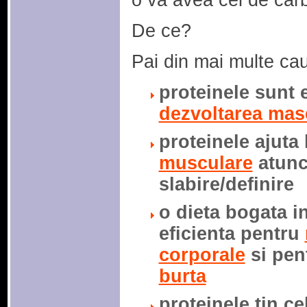
o va avea cel de carb
De ce?
Pai din mai multe ca
proteinele sunt 
dezvoltarea mas
proteinele ajuta
musculare
atunci
slabire/definire
o dieta bogata i
eficienta pentru
corporale
si pen
burta
proteinele tin ce