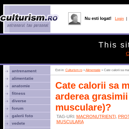
Nu esti logat!
Login
| 
This si
C
Esti in:
Culturism.ro
>
Alimentatie
> Cate calorii sa ma
antrenament
alimentatie
Cate calorii sa 
anatomie
fitness
arderea grasimii
diverse
musculare)?
forum
galerii foto
TAG-URI:
MACRONUTRIENTI
,
PROT
MUSCULARA
vedete