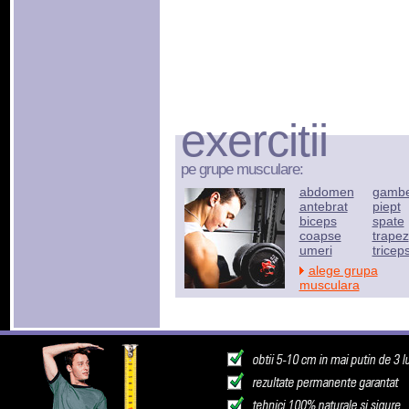
exercitii
pe grupe musculare:
abdomen
gamb
antebrat
piept
biceps
spate
coapse
trapez
umeri
tricep
alege grupa
musculara