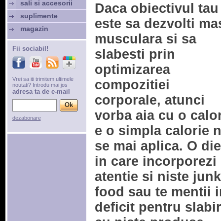
sali si accesorii
Daca obiectivul tau
suplimente
este sa dezvolti ma
magazin
musculara si sa
Fii sociabil!
slabesti prin
optimizarea
Vrei sa iti trimitem ultimele
compozitiei
noutati? Introdu mai jos
adresa ta de e-mail
corporale, atunci
vorba aia cu o calo
dezabonare
e o simpla calorie 
se mai aplica. O die
in care incorporezi
atentie si niste junk
food sau te mentii i
deficit pentru slabi