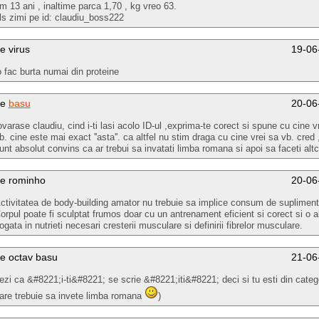
m 13 ani , inaltime parca 1,70 , kg vreo 63.
ls zimi pe id: claudiu_boss222
e virus
19-06
o fac burta numai din proteine
de
basu
20-06
ovarase claudiu, cind i-ti lasi acolo ID-ul ,exprima-te corect si spune cu cine v
b. cine este mai exact ''asta''. ca altfel nu stim draga cu cine vrei sa vb. cred 
unt absolut convins ca ar trebui sa invatati limba romana si apoi sa faceti altc
e rominho
20-06
ctivitatea de body-building amator nu trebuie sa implice consum de suplimente
orpul poate fi sculptat frumos doar cu un antrenament eficient si corect si o a
ogata in nutrieti necesari cresterii musculare si definirii fibrelor musculare.
e octav basu
21-06
ezi ca &#8221;i-ti&#8221; se scrie &#8221;iti&#8221; deci si tu esti din categ
are trebuie sa invete limba romana
)