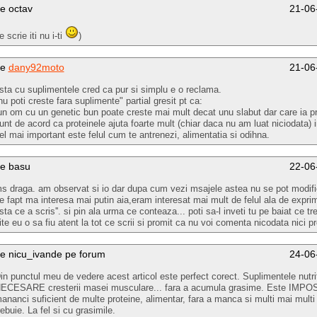
e octav
21-06
e scrie iti nu i-ti
)
de
dany92moto
21-06
sta cu suplimentele cred ca pur si simplu e o reclama.
nu poti creste fara suplimente" partial gresit pt ca:
un om cu un genetic bun poate creste mai mult decat unu slabut dar care ia pr
unt de acord ca proteinele ajuta foarte mult (chiar daca nu am luat niciodata) 
el mai important este felul cum te antrenezi, alimentatia si odihna.
e basu
22-06
s draga. am observat si io dar dupa cum vezi msajele astea nu se pot modif
e fapt ma interesa mai putin aia,eram interesat mai mult de felul ala de exprim
sta ce a scris''. si pin ala urma ce conteaza... poti sa-l inveti tu pe baiat ce tr
ite eu o sa fiu atent la tot ce scrii si promit ca nu voi comenta nicodata nici pr
e nicu_ivande pe forum
24-06
in punctul meu de vedere acest articol este perfect corect. Suplimentele nutri
ECESARE cresterii masei musculare... fara a acumula grasime. Este IMPO
ananci suficient de multe proteine, alimentar, fara a manca si multi mai multi
rebuie. La fel si cu grasimile.