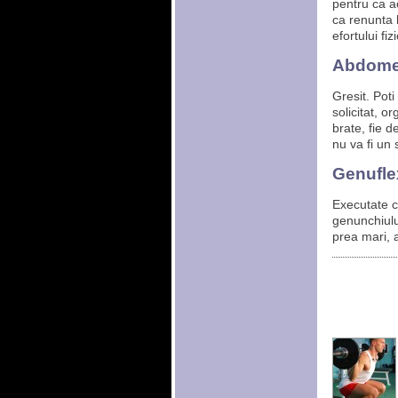
pentru ca a
ca renunta l
efortului fi
Abdomen
Gresit. Poti
solicitat, o
brate, fie 
nu va fi un 
Genuflexi
Executate c
genunchiului
prea mari, a