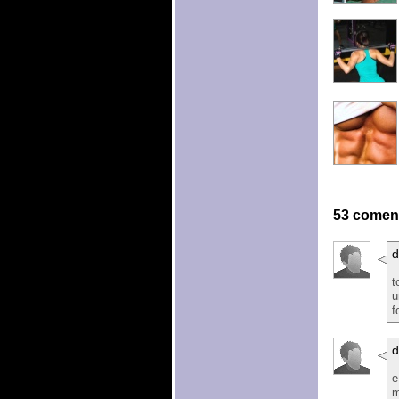
53 coment
d
t
u
f
d
e
m