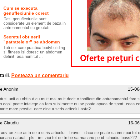
Cum se executa
genuflexiunile corect
Desi genuflexiunile sunt
considerate un element de baza in
antrenamentul cu greutati, ...
Secretul obtinerii
"patratelelor" pe abdomen
Toti cei care practica bodybuilding
si fitness isi doresc un abdomen
definit, asa numitul ...
arii.
Posteaza un comentariu
e Anonim
15-06
otusi unii au obtinut cu mult mai mult decit o tonifiere din antrenamentul fara 
n copil poate intelege ca fara sublimente nu se poate apuca de sport. ceea ce
oarte mare prostie. oare cine a scris articolul asta?
e Claudiu
16-06
 adv ce zice asta ce a scris articolu....bravo....daca se poate sa imi spui tot 
ananc natural...pls...imi zici tot ce trebe sa mananc pe id: claudiu_boss222...t