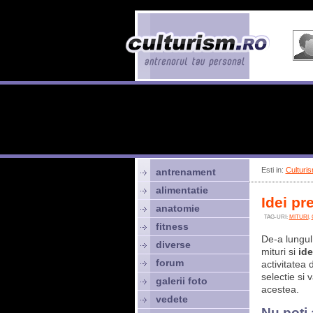
Esti in:
Culturis
antrenament
alimentatie
Idei pr
anatomie
TAG-URI:
MITURI
,
fitness
De-a lungul
diverse
mituri si
id
forum
activitatea
selectie si
galerii foto
acestea.
vedete
Nu poti