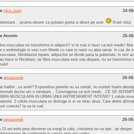
de
nicu_ivan
24-06
nteresant... acuma observ ca puteam posta si direct pe user.
N-am stiut.
e Anonim
25-06
ibra musculara se transforma in adipocit? si te mai si lauzi ca esti medic! M
e o embriologie si vezi cum fibrele cu care te nasti cu alea ramai. In caz de in
usculara, fibroblastul repara; adipocitul se divide pana la pubertate, in rest 
au trece in fibroblast, iar fibra musculara este sau dispare, nu se transforma i
oule!
de
amazonsb
26-06
ai fratilor...ce aveti? Expunetiva parerile nu va certati, nu sunteti foarte destep
omnule doctor am o intrebare... Convingema ca esti medic...CE SE INTAM
IBRA MUSCULARA IN URMA UNUI ANTRENAMENT INTENS? 1 celula muscu
areste. 2 celula musculara se distruge si si se refac doua. Care dintre afirmati
unt corecte? Ia sa te vad.
de
amazonsb
26-06
a 13 ani este prea devreme sa mergi la sala, cresterea se va opri...iar despre
dministrarea de suplimente la varsta asta nici vorba...