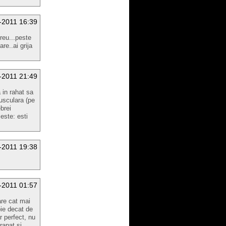
-2011 16:39
greu...peste
re..ai grija
-2011 21:49
 in rahat sa
usculara (pe
brei
 este: esti
-2011 19:38
-2011 01:57
are cat mai
oie decat de
r perfect, nu
rapat si