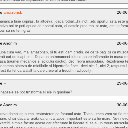
de
amazonsb
26-06
ananca bine copilas, fa altceva, joaca fotbal...fa inot...etc sportul asta este 
ativa ani te poti apuca de sportul asta, ai oasele prea moi pt asta, esti in forma
oar sa nu te ingrasi.
e Anonim
28-06
upa cum vad, mai amazonsb, si tu esti cam cretin. de ce te bagi tu ca musca
rati cat de inapt esti. Dupa un antrenament intens apare inflamatie in masa m
aza traumei mecanice si acidului dactic), deci febra musculara. Rezolvarea fe
nseamna sinteza de miofibrile si hipertrofia fibrei. deci nici 1, nici 2; raspunsul
rost (la fel ca alalalt la care creierul a trecut in adipocit).
e F
29-06
inapsele se pot trnsforma si ele in grasime?
e Anonim
30-06
ravo domnilor, numai testosteron pe forumul asta. Toata lumea vrea sa fie m
are, chiar daca ar arata ca un caltabos, important este sa fie mare. Nu-i nev
xercitii simple facute acasa dar efectuate in fiecare zi sa ai un tonus muscula
m vazut nici o gagica care sa aibe orgasm cand vede un caltabos cu tricoul c