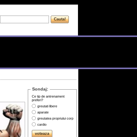
Sondaj:
Ce tip de antrenament
preferi?
greutati libere
aparate
greutatea propriului corp
cardio