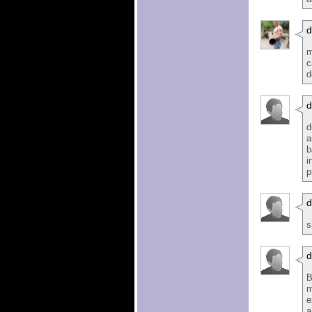
m
c
d
d
d
a
b
i
p
d
s
d
B
m
e
a