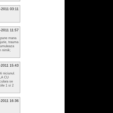
-2011 03:11
-2011 11:57
ai pune mana
jurie, trauma
acumuleaza
n nimik;
-2011 15:43
ti niciunul.
PLA CU
lara se
ile 1 si 2
-2011 16:36