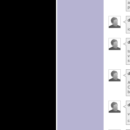
a
p
d
i
t
v
s
d
A
C
b
d
v
c