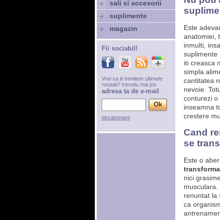
sali si accesorii
suplimen
suplimente
Este adeva
magazin
anatomiei, 
inmulti, ins
Fii sociabil!
suplimente n
iti creasca
simpla alime
Vrei sa iti trimitem ultimele
cantitatea 
noutati? Introdu mai jos
nevoie. Totu
adresa ta de e-mail
conturezi o
inseamna to
crestere mus
dezabonare
Cand ren
se tran
Este o aber
transforma
nici grasim
musculara. 
renuntat la
ca organism
antrenament