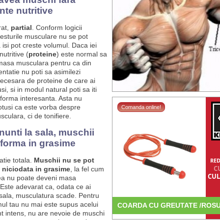
te nutritive
rat,
partial
. Conform logicii
testurile musculare nu se pot
a isi pot creste volumul. Daca iei
utritive (
proteine
) este normal sa
 masa musculara pentru ca din
ntatie nu poti sa asimilezi
necesara de proteine de care ai
si, si in modul natural poti sa iti
 forma interesanta. Asta nu
tusi ca este vorba despre
Comanda online!
culara, ci de tonifiere.
unti la sala, muschii
sforma in grasime
atie totala.
Muschii nu se pot
RED
C
 niciodata in grasime
, la fel cum
CUL
ea nu poate deveni masa
Este adevarat ca, odata ce ai
 sala, musculatura scade. Pentru
ul tau nu mai este supus acelui
COARDA CU GREUTATE /ROS
 intens, nu are nevoie de muschi