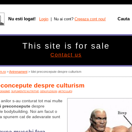
Nu esti logat!
Cauta
Login
| Nu ai cont?
Creeaza cont nou!
This site is for sale
Contact us
m.ro
>
Antrenament
> Idei preconcepute despre culturism
econcepute despre culturism
GRASIME
,
SUPLIMENTE NUTRITIVE
,
GENUFLEXIUNI
,
ARTICULATII
 anilor s-au conturat tot mai multe
ei preconcepute
despre
 de bodybuilding. Noi am facut o
 va spunem cat de adevarate sunt
 avea muschi fara