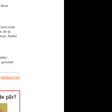
 lipsa
 Cand este
e de la
me). Astfel,
iilor
 greutati
E
WEBMASTER