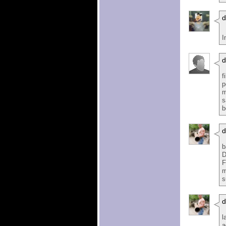
I
d
f
p
m
s
b
b
D
F
m
s
l
a