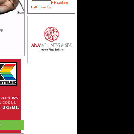
Rezultate
Alte sondaje
UCERE 15%
U CODUL
TURISM15
U