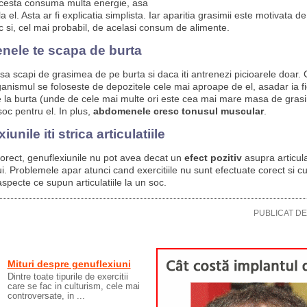
cesta consuma multa energie, asa
a el. Asta ar fi explicatia simplista. Iar aparitia grasimii este motivata de
zic si, cel mai probabil, de acelasi consum de alimente.
ele te scapa de burta
 sa scapi de grasimea de pe burta si daca iti antrenezi picioarele doar.
rganismul se foloseste de depozitele cele mai aproape de el, asadar ia fi
de la burta (unde de cele mai multe ori este cea mai mare masa de grasi
soc pentru el. In plus,
abdomenele cresc tonusul muscular
.
unile iti strica articulatiile
orect, genuflexiunile nu pot avea decat un
efect pozitiv
asupra articulat
. Problemele apar atunci cand exercitiile nu sunt efectuate corect si cu
specte ce supun articulatiile la un soc.
PUBLICAT D
Mituri despre genuflexiuni
Dintre toate tipurile de exercitii
care se fac in culturism, cele mai
controversate, in ...