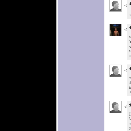
d
s
a
"
-
s
c
d
m
d
a
u
d
D
N
m
t