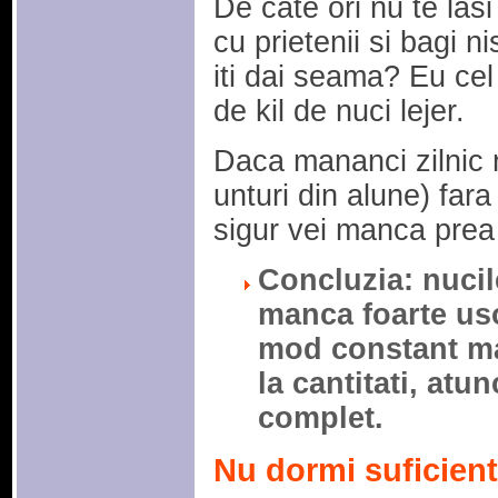
De cate ori nu te las
cu prietenii si bagi n
iti dai seama? Eu ce
de kil de nuci lejer.
Daca mananci zilnic n
unturi din alune) fara
sigur vei manca prea 
Concluzia: nucile
manca foarte uso
mod constant man
la cantitati, atun
complet.
Nu dormi suficient