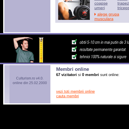
coapse
trapez
umeri
tricep
alege grupa
musculara
Membri online
67 vizitatori
si
0 membri
sunt online:
Culturism.ro v4.0.
online din 25.02.2000
vezi toti membrii online
cauta membri