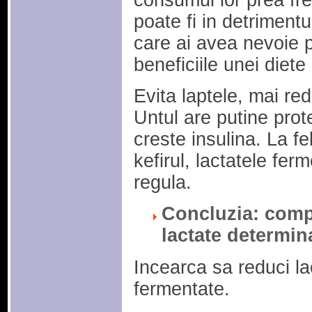
consumul lor prea fre
poate fi in detriment
care ai avea nevoie 
beneficiile unei diete
Evita laptele, mai re
Untul are putine prote
creste insulina. La f
kefirul, lactatele fer
regula.
Concluzia: compo
lactate determina
Incearca sa reduci la
fermentate.