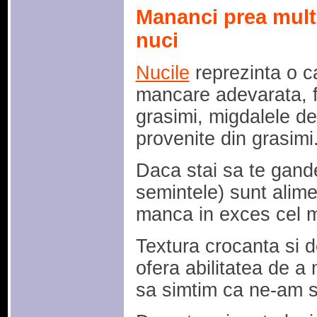
Mananci prea mult
nuci
Nucile
reprezinta o c
mancare adevarata, fa
grasimi, migdalele d
provenite din grasimi
Daca stai sa te gande
semintele) sunt alim
manca in exces cel m
Textura crocanta si d
ofera abilitatea de a 
sa simtim ca ne-am s