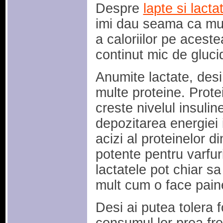
Despre
lapte si lacta
imi dau seama ca mul
a caloriilor pe acest
continut mic de gluc
Anumite lactate, desi
multe proteine. Protei
creste nivelul insuli
depozitarea energiei 
acizi al proteinelor di
potente pentru varfur
lactatele pot chiar s
mult cum o face pain
Desi ai putea tolera f