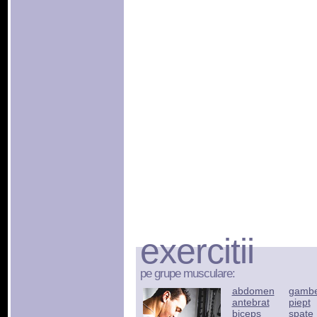
exercitii
pe grupe musculare:
abdomen
gamb
antebrat
piept
biceps
spate