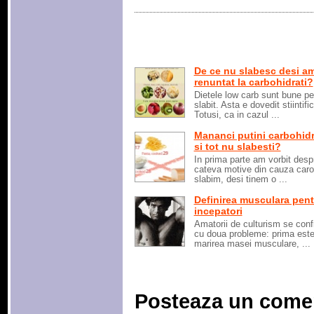
De ce nu slabesc desi a
renuntat la carbohidrati?
Dietele low carb sunt bune pe
slabit. Asta e dovedit stiintific
Totusi, ca in cazul ...
Mananci putini carbohidr
si tot nu slabesti?
In prima parte am vorbit desp
cateva motive din cauza caro
slabim, desi tinem o ...
Definirea musculara pent
incepatori
Amatorii de culturism se conf
cu doua probleme: prima est
marirea masei musculare, ...
Posteaza un come