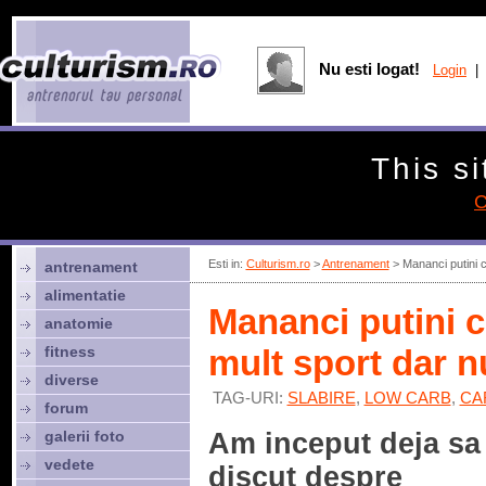
Nu esti logat!
Login
| 
This si
C
Esti in:
Culturism.ro
>
Antrenament
> Mananci putini ca
antrenament
alimentatie
Mananci putini ca
anatomie
fitness
mult sport dar n
diverse
TAG-URI:
SLABIRE
,
LOW CARB
,
CA
forum
galerii foto
Am inceput deja sa
vedete
discut despre