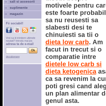
sali si accesorii
motivele pentru car
suplimente
este foarte probabil
magazin
sa nu reusesti sa
Fii sociabil!
slabesti desi te
chinuiesti sa tii o
Vrei sa iti trimitem ultimele
dieta low carb
. Am
noutati? Introdu mai jos
adresa ta de e-mail
facut in trecut si o
comparatie intre
dezabonare
dietele low carb si
dieta ketogenica
as
ca sa revenim la c
poti gresi cand aleg
un plan alimentar d
genul asta.