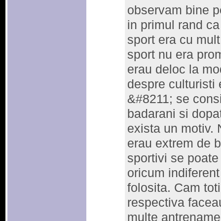
observam bine p
in primul rand ca
sport era cu mul
sport nu era pro
erau deloc la mo
despre culturisti
&#8211; se consid
badarani si dopat
exista un motiv. 
erau extrem de bi
sportivi se poate
oricum indiferen
folosita. Cam toti
respectiva facea
multe antrenamen