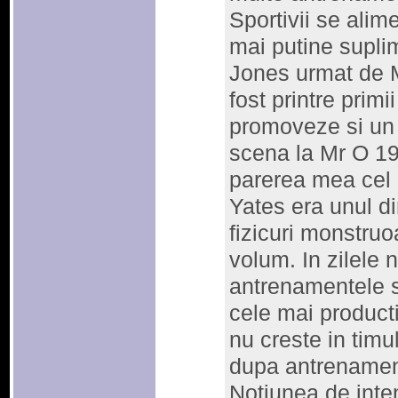
Sportivii se alim
mai putine supli
Jones urmat de M
fost printre primi
promoveze si un 
scena la Mr O 19
parerea mea cel 
Yates era unul di
fizicuri monstru
volum. In zilele 
antrenamentele sc
cele mai producti
nu creste in timu
dupa antrenament
Notiunea de inte