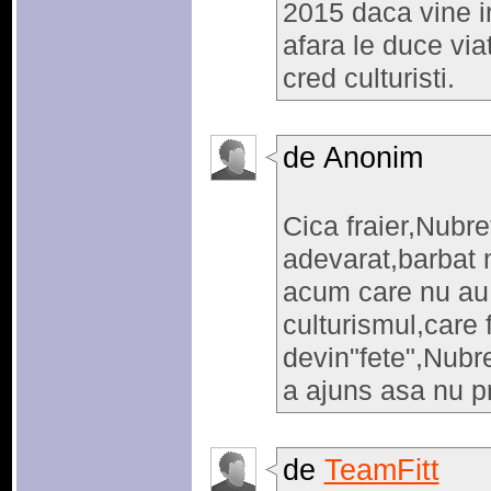
2015 daca vine i
afara le duce viat
cred culturisti.
de Anonim
Cica fraier,Nubret
adevarat,barbat n
acum care nu au 
culturismul,care 
devin"fete",Nubre
a ajuns asa nu pr
de
TeamFitt