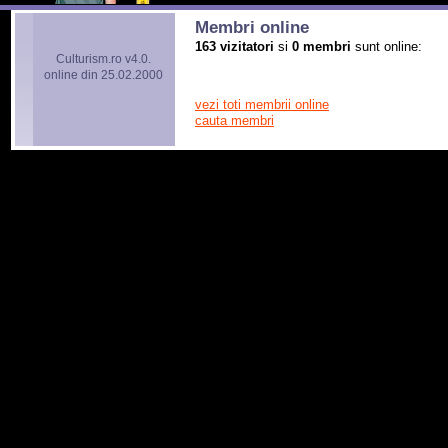
Membri online
163 vizitatori
si
0 membri
sunt online:
Culturism.ro v4.0.
online din 25.02.2000
vezi toti membrii online
cauta membri