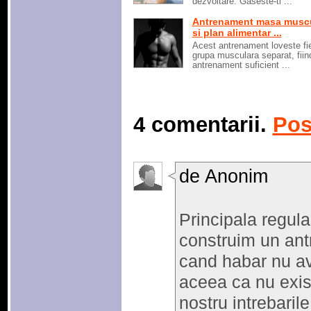
dezvoltare. Gaseste-ti ...
Antrenament masa musc
si plan alimentar ...
Acest antrenament loveste fi
grupa musculara separat, fiin
antrenament suficient ...
4 comentarii.
Pos
de Anonim
Principala regul
construim un ant
cand habar nu a
aceea ca nu exist
nostru intrebarile