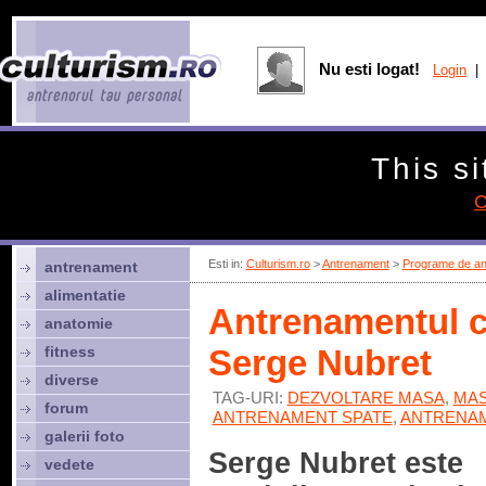
Nu esti logat!
Login
| 
This si
C
Esti in:
Culturism.ro
>
Antrenament
>
Programe de an
antrenament
alimentatie
Antrenamentul c
anatomie
fitness
Serge Nubret
diverse
TAG-URI:
DEZVOLTARE MASA
,
MAS
forum
ANTRENAMENT SPATE
,
ANTRENAM
galerii foto
Serge Nubret este
vedete