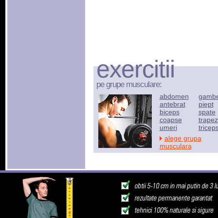
exercitii
pe grupe musculare:
abdomen
gamb
antebrat
piept
biceps
spate
coapse
trapez
umeri
tricep
alege grupa
musculara