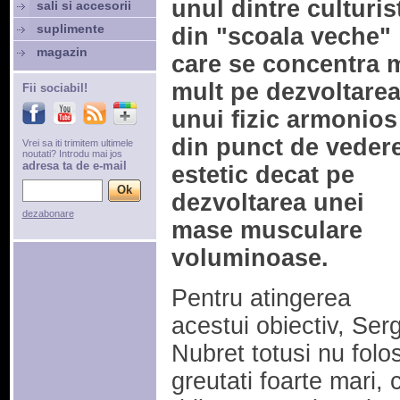
unul dintre culturist
sali si accesorii
suplimente
din "scoala veche"
magazin
care se concentra 
mult pe dezvoltare
Fii sociabil!
unui fizic armonios
din punct de veder
Vrei sa iti trimitem ultimele
noutati? Introdu mai jos
adresa ta de e-mail
estetic decat pe
dezvoltarea unei
dezabonare
mase musculare
voluminoase.
Pentru atingerea
acestui obiectiv, Ser
Nubret totusi nu folo
greutati foarte mari, c