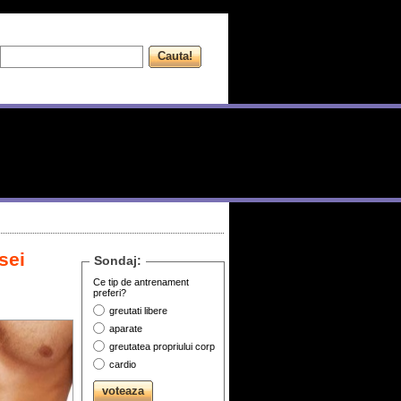
sei
Sondaj:
Ce tip de antrenament
preferi?
greutati libere
aparate
greutatea propriului corp
cardio