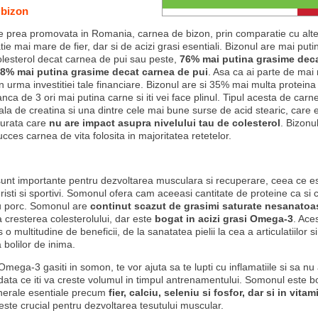
 bizon
e prea promovata in Romania, carnea de bizon, prin comparatie cu alte
ie mai mare de fier, dar si de acizi grasi esentiali. Bizonul are mai putine
olesterol decat carnea de pui sau peste,
76% mai putina grasime deca
 68% mai putina grasime decat carnea de pui
. Asa ca ai parte de mai
in urma investitiei tale financiare. Bizonul are si 35% mai multa proteina 
nca de 3 ori mai putina carne si iti vei face plinul. Tipul acesta de carne
ala de creatina si una dintre cele mai bune surse de acid stearic, care 
turata care
nu are impact asupra nivelului tau de colesterol
. Bizonu
ucces carnea de vita folosita in majoritatea retetelor.
sunt importante pentru dezvoltarea musculara si recuperare, ceea ce es
risti si sportivi. Somonul ofera cam aceeasi cantitate de proteine ca si
au porc. Somonul are
continut scazut de grasimi saturate nesanatoa
a cresterea colesterolului, dar este
bogat in acizi grasi Omega-3
. Ace
s o multitudine de beneficii, de la sanatatea pielii la cea a articulatiilor si
bolilor de inima.
 Omega-3 gasiti in somon, te vor ajuta sa te lupti cu inflamatiile si sa nu 
data ce iti va creste volumul in timpul antrenamentului. Somonul este bo
erale esentiale precum
fier, calciu, seleniu si fosfor, dar si in vitam
 este crucial pentru dezvoltarea tesutului muscular.