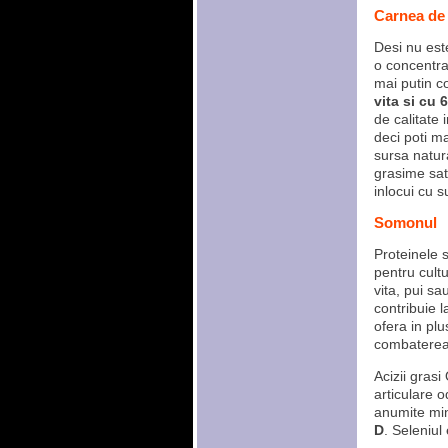
Carnea de
Desi nu est
o concentrat
mai putin c
vita si cu
de calitate 
deci poti ma
sursa natur
grasime sa
inlocui cu s
Somonul
Proteinele 
pentru cultu
vita, pui s
contribuie l
ofera in plu
combaterea 
Acizii grasi
articulare o
anumite min
D
. Seleniul