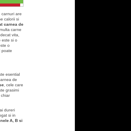
 carnuri are
 calorii si
t carnea de
 multa carne
decat vita,
 este si o
este o
l poate
te esential
 carnea de
se
, cele care
ste grasimi
 chiar
ai dureri
gat si in
inele A, B si