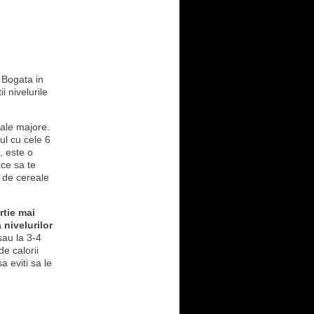
 Bogata in
i nivelurile
eale majore.
ul cu cele 6
, este o
ace sa te
e de cereale
rtie mai
 nivelurilor
sau la 3-4
e calorii
a eviti sa le