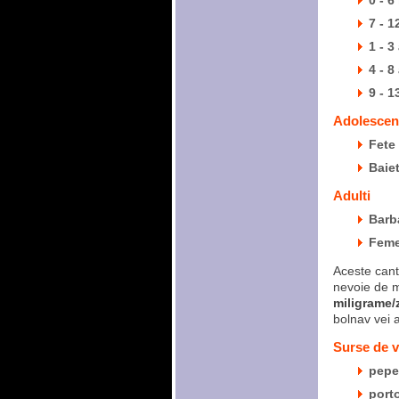
0 - 6
7 - 1
1 - 3
4 - 8
9 - 1
Adolescen
Fete 
Baiet
Adulti
Barba
Femei
Aceste canti
nevoie de m
miligrame/z
bolnav vei 
Surse de v
pepe
port