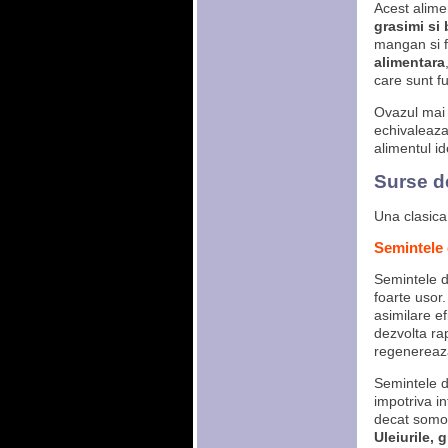
Acest alime
grasimi si 
mangan si f
alimentara
care sunt fu
Ovazul mai
echivaleaza 
alimentul id
Surse d
Una clasica
Semintele 
Semintele 
foarte usor.
asimilare ef
dezvolta rap
regenereaza 
Semintele 
impotriva in
decat somon
Uleiurile,