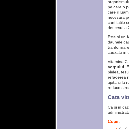
organismulu
pe care o po
care il luam
necesara pe
cantitatile
deucrsul a 
Este si un
f
daunele cauz
tranformare
cauzate in 
Vitamina C
corpului
. 
pielea, tes
refacerea r
ajuta si la 
reduce stre
Cata vit
Ca si in ca
administrata
Copii: