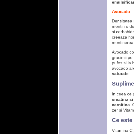
emulsifica
Avocado
Densitatea n
mentin o di
si carbohidr
creeaza hor
mentinerea u
Avocado co
grasimii pe 
pufos si la 
avocado a
saturate
.
Suplimen
In ceea ce 
creatina s
carnitina
. 
zer si Vitam
Ce este 
Vitamina C,