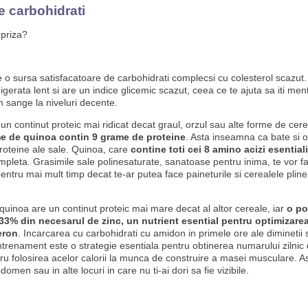
e carbohidrati
rpriza?
 o sursa satisfacatoare de carbohidrati complecsi cu colesterol scazut.
digerata lent si are un indice glicemic scazut, ceea ce te ajuta sa iti menti
n sange la niveluri decente.
un continut proteic mai ridicat decat graul, orzul sau alte forme de cer
e de quinoa contin 9 grame de proteine
. Asta inseamna ca bate si o
oteine ale sale. Quinoa, care
contine toti cei 8 amino acizi esentiali
mpleta. Grasimile sale polinesaturate, sanatoase pentru inima, te vor f
pentru mai mult timp decat te-ar putea face paineturile si cerealele plin
 quinoa are un continut proteic mai mare decat al altor cereale, iar
o po
33% din necesarul de zinc, un nutrient esential pentru optimizarea
eron
. Incarcarea cu carbohidrati cu amidon in primele ore ale diminetii 
trenament este o strategie esentiala pentru obtinerea numarului zilnic d
tru folosirea acelor calorii la munca de construire a masei musculare. As
omen sau in alte locuri in care nu ti-ai dori sa fie vizibile.