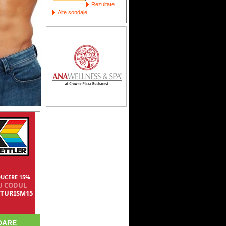
Rezultate
Alte sondaje
UCERE 15%
U CODUL
TURISM15
OARE