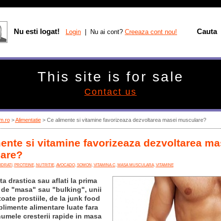
Nu esti logat!
Cauta
Login
| Nu ai cont?
Creeaza cont nou!
This site is for sale
Contact us
m.ro
>
Alimentatie
> Ce alimente si vitamine favorizeaza dezvoltarea masei musculare?
ente si vitamine favorizeaza dezvoltarea ma
are?
DRATI
,
PROTEINE
,
NUTRITIE
,
AVOCADO
,
SOMON
,
VITAMINA C
,
MASA MUSCULARA
,
VITAMINE
a drastica sau aflati la prima
 de "masa" sau "bulking", unii
toate prostiile, de la junk food
plimente alimentare luate fara
numele cresterii rapide in masa