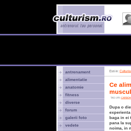
Esti in:
Culturis
antrenament
alimentatie
Ce alim
anatomie
muscul
fitness
TAG-URI:
CARBOHI
diverse
Dupa o diet
forum
experienta
galerii foto
baga in ei 
pana la su
vedete
noima, in 