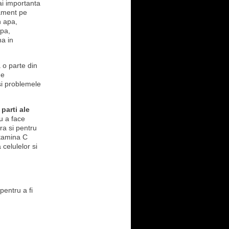
i importanta
cament pe
n apa,
apa,
na in
a o parte din
de
si problemele
parti ale
u a face
ra si pentru
itamina C
 celulelor si
pentru a fi