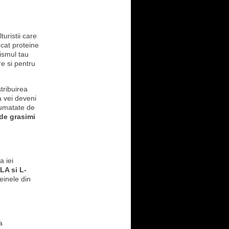
uristii care
ecat proteine
nismul tau
e si pentru
tribuirea
a vei deveni
 Jumatate de
de grasimi
a iei
LA si L-
einele din
a