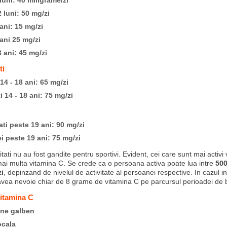
 luni: 40 miligrame/zi
2 luni: 50 mg/zi
 ani: 15 mg/zi
 ani 25 mg/zi
3 ani: 45 mg/zi
ti
14 - 18 ani: 65 mg/zi
i 14 - 18 ani: 75 mg/zi
ti peste 19 ani: 90 mg/zi
 peste 19 ani: 75 mg/zi
tati nu au fost gandite pentru sportivi. Evident, cei care sunt mai activi
ai multa vitamina C. Se crede ca o persoana activa poate lua intre
500
i
, depinzand de nivelul de activitate al persoanei respective. In cazul in
avea nevoie chiar de 8 grame de vitamina C pe parcursul perioadei de 
itamina C
ne galben
ocala