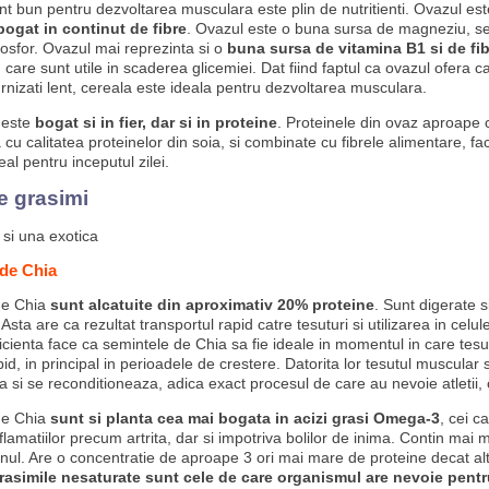
nt bun pentru dezvoltarea musculara este plin de nutritienti. Ovazul es
bogat in continut de fibre
. Ovazul este o buna sursa de magneziu, se
osfor. Ovazul mai reprezinta si o
buna sursa de vitamina B1 si de fib
, care sunt utile in scaderea glicemiei. Dat fiind faptul ca ovazul ofera c
rnizati lent, cereala este ideala pentru dezvoltarea musculara.
 este
bogat si in fier, dar si in proteine
. Proteinele din ovaz aproape 
cu calitatea proteinelor din soia, si combinate cu fibrele alimentare, fa
eal pentru inceputul zilei.
e grasimi
 si una exotica
de Chia
de Chia
sunt alcatuite din aproximativ 20% proteine
. Sunt digerate s
 Asta are ca rezultat transportul rapid catre tesuturi si utilizarea in celu
icienta face ca semintele de Chia sa fie ideale in momentul in care tesu
id, in principal in perioadele de crestere. Datorita lor tesutul muscular 
si se reconditioneaza, adica exact procesul de care au nevoie atletii, cu
de Chia
sunt si planta cea mai bogata in acizi grasi Omega-3
, cei c
flamatiilor precum artrita, dar si impotriva bolilor de inima. Contin mai 
ul. Are o concentratie de aproape 3 ori mai mare de proteine decat al
 grasimile nesaturate sunt cele de care organismul are nevoie pentr