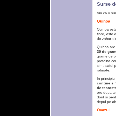
Surse d
Vin ca o su
Quinoa
Quinoa este
fibre, este 
de zahar di
Quinoa are 
30 de gram
grame de pr
proteina co
simti satul 
rafinate.
In principiu
contine si 
de testost
ore dupa an
dorit si pen
depui pe abd
Ovazul