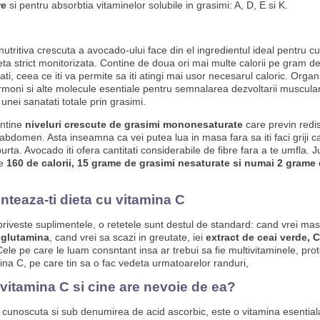
re
si pentru absorbtia vitaminelor solubile in grasimi: A, D, E si K.
utritiva crescuta a avocado-ului face din el ingredientul ideal pentru cult
eta strict monitorizata. Contine de doua ori mai multe calorii pe gram d
ati, ceea ce iti va permite sa iti atingi mai usor necesarul caloric. Orga
moni si alte molecule esentiale pentru semnalarea dezvoltarii muscular
nei sanatati totale prin grasimi.
ntine
niveluri crescute de grasimi mononesaturate
care previn redis
abdomen. Asta inseamna ca vei putea lua in masa fara sa iti faci griji c
burta. Avocado iti ofera cantitati considerabile de fibre fara a te umfla.
re
160 de calorii, 15 grame de grasimi nesaturate si numai 2 grame 
teaza-ti dieta cu vitamina C
priveste suplimentele, o retetele sunt destul de standard: cand vrei mas
i glutamina
, cand vrei sa scazi in greutate, iei
extract de ceai verde, C
Cele pe care le luam consntant insa ar trebui sa fie multivitaminele, prot
ina C, pe care tin sa o fac vedeta urmatoarelor randuri,
vitamina C si cine are nevoie de ea?
 cunoscuta si sub denumirea de acid ascorbic, este o vitamina esential