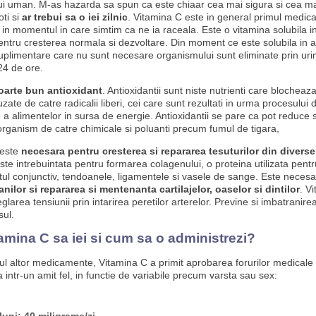
i uman. M-as hazarda sa spun ca este chiaar cea mai sigura si cea ma
ti si
ar trebui sa o iei zilnic
. Vitamina C este in general primul medi
 in momentul in care simtim ca ne ia raceala. Este o vitamina solubila i
ntru cresterea normala si dezvoltare. Din moment ce este solubila in 
 suplimentare care nu sunt necesare organismului sunt eliminate prin uri
24 de ore.
oarte bun antioxidant
. Antioxidantii sunt niste nutrienti care blocheaz
ate de catre radicalii liberi, cei care sunt rezultati in urma procesului 
 a alimentelor in sursa de energie. Antioxidantii se pare ca pot reduce 
organism de catre chimicale si poluanti precum fumul de tigara,
 este
necesara pentru cresterea si repararea tesuturilor din diverse 
Este intrebuintata pentru formarea colagenului, o proteina utilizata pentr
utul conjunctiv, tendoanele, ligamentele si vasele de sange. Este necesa
anilor si repararea si mentenanta cartilajelor, oaselor si dintilor
. V
reglarea tensiunii prin intarirea peretilor arterelor. Previne si imbatranirea
sul.
amina C sa iei si cum sa o administrezi?
zul altor medicamente, Vitamina C a primit aprobarea forurilor medicale 
 intr-un amit fel, in functie de variabile precum varsta sau sex: