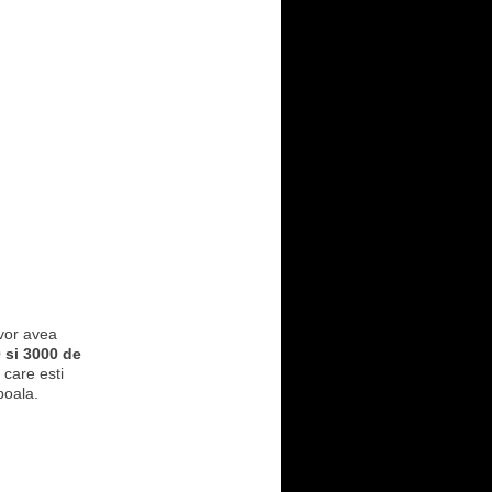
 vor avea
 si 3000 de
 care esti
boala.