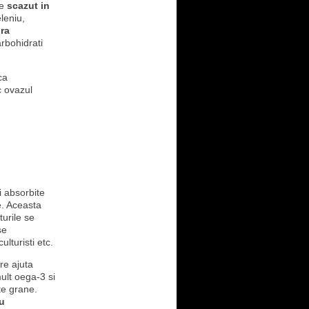
te
scazut in
leniu,
ra
arbohidrati
ca
c ovazul
i absorbite
le. Aceasta
turile se
se
lturisti etc.
are ajuta
mult oega-3 si
te grane.
u