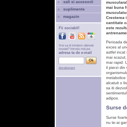
sali si accesorii
musculara!
mai buna f
suplimente
musculatur
magazin
Cresterea 
cantitate 
este rezult
Fii sociabil!
antrenament
Perioada d
Vrei sa iti trimitem ultimele
exces al uno
noutati? Introdu mai jos
astfel incat
adresa ta de e-mail
mai scazut,
mai rapid. 
il pierzi di
dezabonare
organismului,
metabolice t
alcatuit o l
sa iti dezv
sentimentul 
adipos.
Surse d
Surse foart
nu te-ai gan