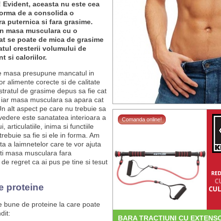
 Evident, aceasta nu este cea
orma de a consolida o
a puternica si fara grasime.
in masa musculara cu o
cat se poate de mica de grasime
atul cresterii volumului de
 si caloriilor.
e masa presupune mancatul in
r alimente corecte si de calitate
 stratul de grasime depus sa fie cat
 iar masa musculara sa apara cat
Un alt aspect pe care nu trebuie sa
n vedere este sanatatea interioara a
Comanda online!
 articulatiile, inima si functiile
rebuie sa fie si ele in forma. Am
ista a laimnetelor care te vor ajuta
olti masa musculara fara
de regret ca ai pus pe tine si tesut
RED
C
e proteine
CUL
e bune de proteine la care poate
dit:
BARA TRACTIUNI CU EXTENS