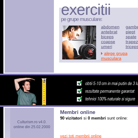
exercitii
pe grupe musculare:
abdomen
gamb
antebrat
piept
biceps
spate
coapse
trapez
umeri
tricep
alege grupa
musculara
Membri online
90 vizitatori
si
0 membri
sunt online:
Culturism.ro v4.0.
online din 25.02.2000
vezi toti membrii online