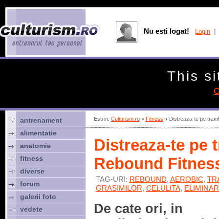
Nu esti logat!
Login
| 
This si
C
Esti in:
Culturism.ro
>
Fitness
> Distreaza-te pe tram
antrenament
alimentatie
Distreaza-te pe 
anatomie
fitness
Rebound Fitnes
diverse
TAG-URI:
REBOUND
,
AEROBIC
,
TR
forum
GRASIMILOR
,
CELULITA
,
ELIMINAR
galerii foto
De cate ori, in
vedete