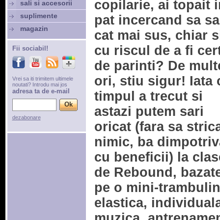
copilarie, ai topait 
sali si accesorii
suplimente
pat incercand sa sa
magazin
cat mai sus, chiar s
cu riscul de a fi cer
Fii sociabil!
de parinti? De mult
ori, stiu sigur! Iata 
Vrei sa iti trimitem ultimele
noutati? Introdu mai jos
adresa ta de e-mail
timpul a trecut si
astazi putem sari
dezabonare
oricat (fara sa stri
nimic, ba dimpotriv
cu beneficii) la clas
de Rebound, bazat
pe o mini-trambuli
elastica, individual
muzica, antrename