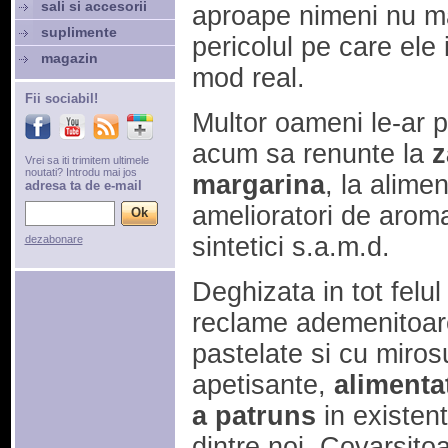
sali si accesorii
aproape nimeni nu m
suplimente
pericolul pe care ele i
magazin
mod real.
Fii sociabil!
Multor oameni le-ar 
acum sa renunte la
z
Vrei sa iti trimitem ultimele
noutati? Introdu mai jos
margarina
, la alime
adresa ta de e-mail
amelioratori de aroma
sintetici s.a.m.d.
dezabonare
Deghizata in tot felu
reclame ademenitoare
pastelate si cu miros
apetisante,
alimenta
a patruns
in existent
dintre noi. Covarsito