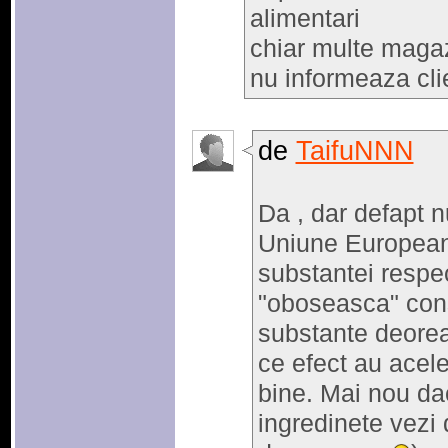
alimentari
chiar multe magaz
nu informeaza cli
de
TaifuNNN
Da , dar defapt 
Uniune Europeana
substantei respe
"oboseasca" con
substante deoreac
ce efect au acele
bine. Mai nou dac
ingredinete vezi