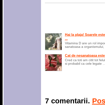
Hai la plaja! Soarele es
...
Vitamina D are un rol impor
sanatoasa a organismului, s
Cat de nesanatoasa este
Cred ca toti am citit tot felu
si probabil ca cele legate ..
7 comentarii.
Pos