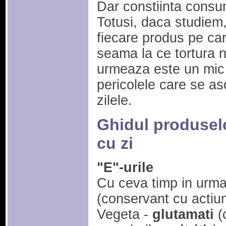
Dar constiinta consum
Totusi, daca studiem, 
fiecare produs pe ca
seama la ce tortura 
urmeaza este un mic 
pericolele care se a
zilele.
Ghidul produselo
cu zi
"E"-urile
Cu ceva timp in urma
(conservant cu actiu
Vegeta -
glutamati
(c