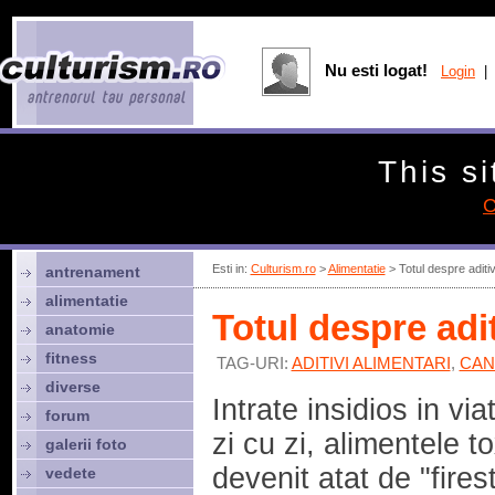
Nu esti logat!
Login
| 
This si
C
Esti in:
Culturism.ro
>
Alimentatie
> Totul despre aditivi
antrenament
alimentatie
Totul despre adit
anatomie
fitness
TAG-URI:
ADITIVI ALIMENTARI
,
CAN
diverse
Intrate insidios in vi
forum
zi cu zi, alimentele t
galerii foto
devenit atat de "firest
vedete