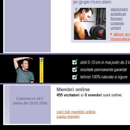
pe grupe musculare:
abdomen
antebrat
biceps
coapse
umeri
alege gr
musculara
Membri online
455 vizitatori
si
0 membri
sunt online:
Culturism.ro v4.0.
online din 25.02.2000
vezi toti membrii online
cauta membri