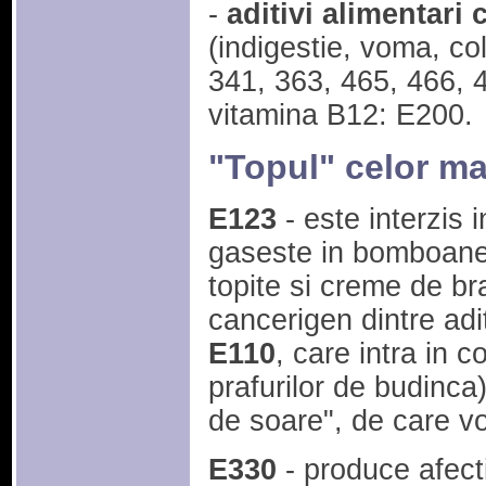
-
aditivi alimentari
(indigestie, voma, co
341, 363, 465, 466, 4
vitamina B12: E200.
"Topul" celor mai
E123
- este interzis 
gaseste in bomboane, 
topite si creme de br
cancerigen dintre adit
E110
, care intra in 
prafurilor de budinca
de soare", de care v
E330
- produce afecti