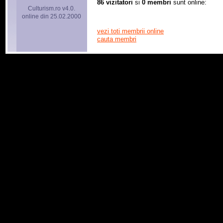
86 vizitatori
si
0 membri
sunt online:
Culturism.ro v4.0.
online din 25.02.2000
vezi toti membrii online
cauta membri