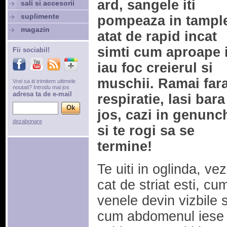
ard, sangele iti
sali si accesorii
suplimente
pompeaza in tampl
magazin
atat de rapid incat
simti cum aproape i
Fii sociabil!
iau foc creierul si
muschii. Ramai far
Vrei sa iti trimitem ultimele
noutati? Introdu mai jos
adresa ta de e-mail
respiratie, lasi bara
jos, cazi in genunc
dezabonare
si te rogi sa se
termine!
Te uiti in oglinda, vez
cat de striat esti, cu
venele devin vizbile s
cum abdomenul iese 