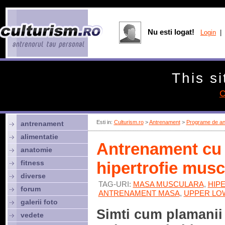
Nu esti logat!
Login
| 
This si
C
Esti in:
Culturism.ro
>
Antrenament
>
Programe de an
antrenament
alimentatie
Antrenament cu 
anatomie
fitness
hipertrofie musc
diverse
TAG-URI:
MASA MUSCULARA
,
HIP
forum
ANTRENAMENT MASA
,
UPPER LO
galerii foto
Simti cum plamanii 
vedete