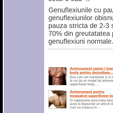
Genuflexiunile cu pa
genuflexiunilor obisn
pauza stricta de 2-3
70% din greutatatea
genuflexiuni normale
Antrenament upper / low
body pentru dezvoltare ..
Asa cum am mentionat si in ti
iti voi da un model de antren
upper/lower body, ...
Antrenament pentru
incepatori upper/lower 
Si saptamana asta toata lum
avea la dispozitie un articol 
cum sa creasca in ...