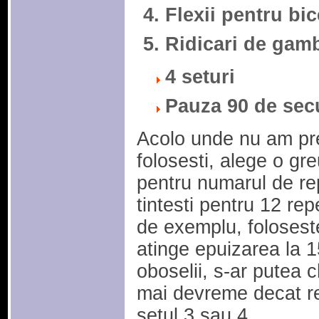
Flexii pentru bi
Ridicari de gam
4 seturi
Pauza 90 de sec
Acolo unde nu am pre
folosesti, alege o gr
pentru numarul de re
tintesti pentru 12 repet
de exemplu, foloseste
atinge epuizarea la 1
oboselii, s-ar putea c
mai devreme decat re
setul 3 sau 4.