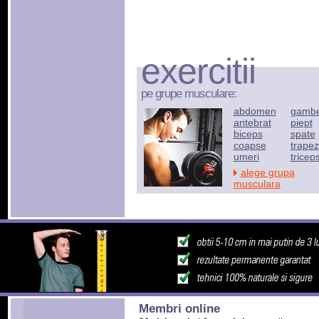
exercitii
pe grupe musculare:
abdomen
gamb
antebrat
piept
biceps
spate
coapse
trapez
umeri
tricep
alege grupa
musculara
Membri online