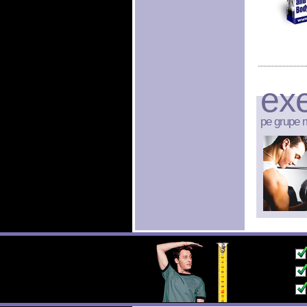
exe
pe grupe 