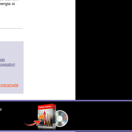
ergia si
ale
cepatori
programele