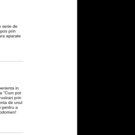
 serie de
ipos prin
fara aparate
erienta in
ea "Cum pot
ustrari prin
enta de unul
i pentru a
 abdomen!