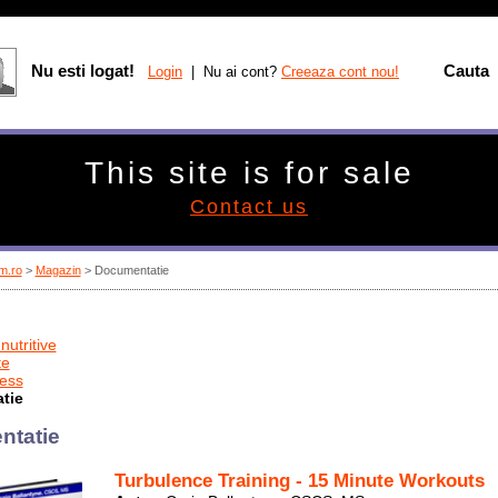
Nu esti logat!
Cauta
Login
| Nu ai cont?
Creeaza cont nou!
This site is for sale
Contact us
m.ro
>
Magazin
> Documentatie
nutritive
te
ness
tie
ntatie
Turbulence Training - 15 Minute Workouts