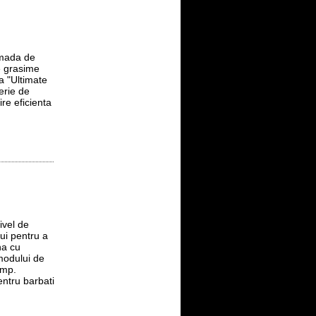
amada de
e grasime
a "Ultimate
erie de
re eficienta
ivel de
ui pentru a
na cu
 modului de
imp.
entru barbati