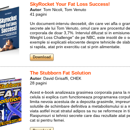
SkyRocket Your Fat Loss Success!
Autor
: Tom Nicoli, Tom Venuto
41 pagini
Un document-interviu deosebit, din care vei afla o gr
secrete ale lui Tom Venuto, omul care are procentul d
corporala de doar 3,7%. Interviul difuzat si in emisiune
Weight Loss Challenge" de pe NBC, este insotit de o s
exemple si explicatii elocvente despre tehnicile de slabi
si rapida, atat prin exercitiu cat si prin alimentatie.
The Stubborn Fat Solution
Autor
: David Grisaffi, CHEK
28 pagini
Acest e-book analizeaza grasimea corporala pana la n
celula si explica cum functioneaza programarea corpul
limita nevoia acestuia de a depozita grasimile, impreu
solutiile de schimbare definitiva a metabolismului si a
viata astfel incat stratul adipos sa nu se reformeze in t
Raspunsuri si tehnici secrete care dau rezultate atat p
cat si pentru femei.