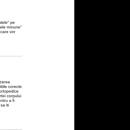
atele" pe
tele minune"
 care vor
izarea
itiile corecte
 ortopedice
tei corpului
ntru a fi
sa iti