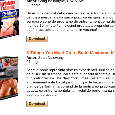
Autor
: Craig Ballantyne, CSCS, MS
20 pagini
Un e-book dedicat celor care vor sa fie in forma si nu 
pentru a merge la sala sau a practica un sport in mod r
vei gasi o serie de programe de antrenament ce nu d
mult de 10 minute / zi, folosind greutatea propriului cor
pot fi practicate oriunde, chiar si in vacanta!
8 Things You Must Do to Build Maximum M
Autor
: Sean Nalewanyi
27 pagini
Acest e-book reprezinta sinteza experientei unui celebr
de culturism si fitness, care este cunoscut in Statele Un
publicatii precum The New York Times. Sistemul sau d
antrenament este bazat pe 8 principii de baza in const
plan de performanta pornind de la motivarea practicant
adaptarea antrenamentului la nivelul de performanta s
obtinute de acesta.