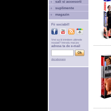
sali si accesorii
suplimente
magazin
Fii sociabil!
Vrei sa iti trimitem ultimele
noutati? Introdu mai jos
adresa ta de e-mail
dezabonare