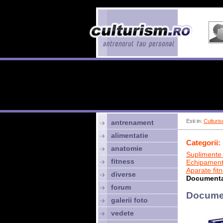
Esti in:
Culturis
antrenament
alimentatie
Categorii:
anatomie
Suplimente 
fitness
Echipamen
Aparate fit
diverse
Documenta
forum
Docume
galerii foto
vedete