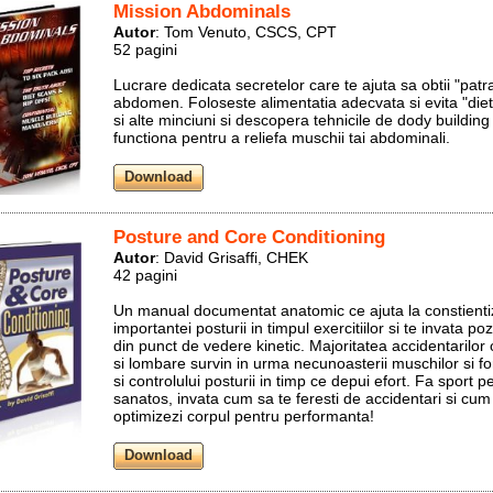
Mission Abdominals
Autor
: Tom Venuto, CSCS, CPT
52 pagini
Lucrare dedicata secretelor care te ajuta sa obtii "patr
abdomen. Foloseste alimentatia adecvata si evita "die
si alte minciuni si descopera tehnicile de dody building
functiona pentru a reliefa muschii tai abdominali.
Posture and Core Conditioning
Autor
: David Grisaffi, CHEK
42 pagini
Un manual documentat anatomic ce ajuta la constient
importantei posturii in timpul exercitiilor si te invata poz
din punct de vedere kinetic. Majoritatea accidentarilor
si lombare survin in urma necunoasterii muschilor si for
si controlului posturii in timp ce depui efort. Fa sport pe
sanatos, invata cum sa te feresti de accidentari si cum 
optimizezi corpul pentru performanta!