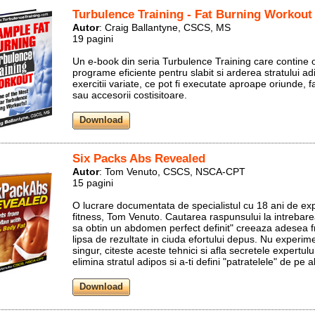
Turbulence Training - Fat Burning Workout
Autor
: Craig Ballantyne, CSCS, MS
19 pagini
Un e-book din seria Turbulence Training care contine o
programe eficiente pentru slabit si arderea stratului ad
exercitii variate, ce pot fi executate aproape oriunde, 
sau accesorii costisitoare.
Six Packs Abs Revealed
Autor
: Tom Venuto, CSCS, NSCA-CPT
15 pagini
O lucrare documentata de specialistul cu 18 ani de exp
fitness, Tom Venuto. Cautarea raspunsului la intrebar
sa obtin un abdomen perfect definit" creeaza adesea fr
lipsa de rezultate in ciuda efortului depus. Nu experim
singur, citeste aceste tehnici si afla secretele expertulu
elimina stratul adipos si a-ti defini "patratelele" de pe