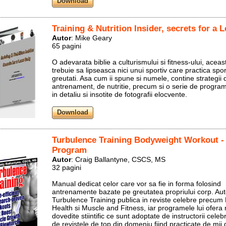
Training & Nutrition Insider, secrets for a
Autor
: Mike Geary
65 pagini
O adevarata biblie a culturismului si fitness-ului, aceas
trebuie sa lipseasca nici unui sportiv care practica spor
greutati. Asa cum ii spune si numele, contine strategii 
antrenament, de nutritie, precum si o serie de program
in detaliu si insotite de fotografii elocvente.
Turbulence Training Bodyweight Workout -
Program
Autor
: Craig Ballantyne, CSCS, MS
32 pagini
Manual dedicat celor care vor sa fie in forma folosind
antrenamente bazate pe greutatea propriului corp. Aut
Turbulence Training publica in reviste celebre precum
Health si Muscle and Fitness, iar programele lui ofera 
dovedite stiintific ce sunt adoptate de instructorii celebr
de revistele de top din domeniu fiind practicate de mii