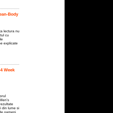
 Lean-Body
ta lectura nu
tul cu
de
e explicate
 4 Week
orul
 Men's
rezultate
i din lume si
 de oameni