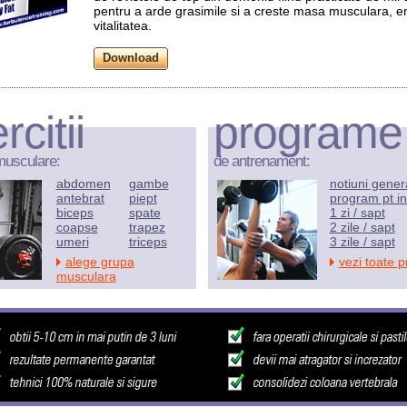
pentru a arde grasimile si a creste masa musculara, en
vitalitatea.
rcitii
programe
musculare:
de antrenament:
abdomen
gambe
notiuni gener
antebrat
piept
program pt in
biceps
spate
1 zi / sapt
coapse
trapez
2 zile / sapt
umeri
triceps
3 zile / sapt
alege grupa
vezi toate 
musculara