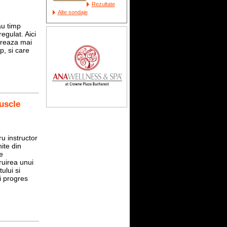
Rezultate
Alte sondaje
au timp
egulat. Aici
ureaza mai
p, si care
uscle
u instructor
ite din
e
ruirea unui
ului si
i progres