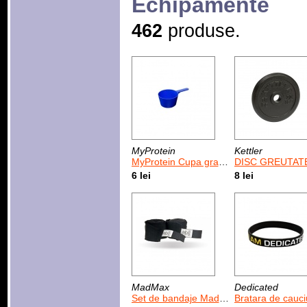
Echipamente
462
produse.
MyProtein
Kettler
MyProtein Cupa gradata mare
DISC GREUTATE 0,
6 lei
8 lei
MadMax
Dedicated
Set de bandaje MadMax Black 4 m (MBA-001)
Bratara de cauciuc Dedicated 