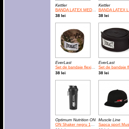
Kettler
Kettler
BANDA LATEX MEDIUM
BANDA LATEX L
38 lei
38 lei
EverLast
EverLast
Set de bandaje flexibile EverLast Pro Style Camo 180 inchi
Set de bandaje flexibile EverLast Pro Style Black 
38 lei
38 lei
Optimum Nutrition ON
Muscle Line
ON Shaker negru 1000 ml
Sapca sport Muscle