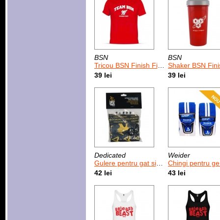
BSN
BSN
Tricou BSN Finish First
Shaker BSN Finish First 10
39 lei
39 lei
Dedicated
Weider
Gulere pentru gat si fata Dedicated - 3 buc - marimi universale
Chingi pentru genunchi Weider 
42 lei
43 lei