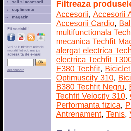
Filtreaza produsel
sali si accesorii
suplimente
Accesorii
,
Accesorii 
magazin
Accesorii Cardio
,
Bal
Fii sociabil!
multifunctionala Tech
mecanica Techfit Ma
Vrei sa iti trimitem ultimele
alergat electrica Tec
noutati? Introdu mai jos
adresa ta de e-mail
electrica Techfit T30
E380 Techfit
,
Biciclet
dezabonare
Optimuscity 310
,
Bic
B380 Techfit Negru
,
Techfit Velocity 310
,
Performanta fizica
,
P
Antrenament
,
Tenis
,