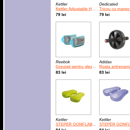
Kettler
Dedicated
Kettler Adjustable Hand Grip
Tricou cu maneci 3/4 Dedicated
79 lei
79 lei
Reebok
Adidas
Greutati pentru glezne Reebok Ankle Weights 0.5 kg / 2 buc
Roata antrenament abdomen Adidas A
83 lei
83 lei
Kettler
Kettler
STEPER GONFLABIL/VERDE
STEPER GONFLABIL/ VI