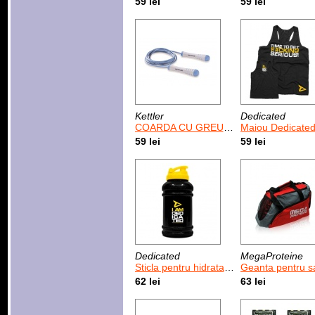
59 lei
59 lei
Kettler
Dedicated
COARDA CU GREUTATE /ALBASTRU
Maiou Dedicated Time To Get Se
59 lei
59 lei
Dedicated
MegaProteine
Sticla pentru hidratare I am Dedicated 2.2 L
Geanta pentru sala MegaPro
62 lei
63 lei