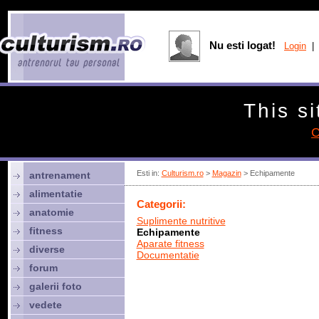
Nu esti logat!
Login
| 
This si
C
Esti in:
Culturism.ro
>
Magazin
> Echipamente
antrenament
alimentatie
Categorii:
anatomie
Suplimente nutritive
fitness
Echipamente
Aparate fitness
diverse
Documentatie
forum
galerii foto
vedete