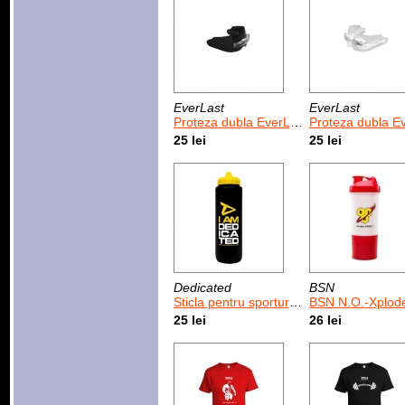
EverLast
EverLast
Proteza dubla EverLast Black Level I
Proteza dubla EverLast Clear 
25 lei
25 lei
Dedicated
BSN
Sticla pentru sporturile de anduranta I am Dedicated 1 L
BSN N.O.-Xplode Shaker Smart 6
25 lei
26 lei