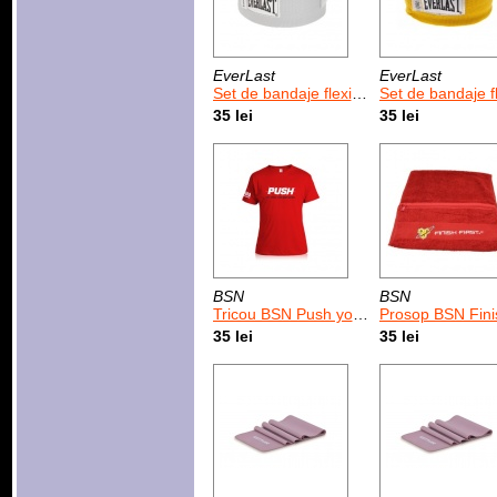
EverLast
EverLast
Set de bandaje flexibile EverLast Pro Style Natural 120 inchi
Set de bandaje flexibile EverLast Pro Style Gold 
35 lei
35 lei
BSN
BSN
Tricou BSN Push your limits Rosu
Prosop BSN Finish First 
35 lei
35 lei