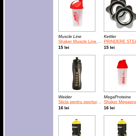
Muscle Line
Kettler
Shaker Muscle Line 500 ml
PRINDERE STE
15 lei
15 lei
Weider
MegaProteine
Sticla pentru sporturile de anduranta Weider 1 L
Shaker Megaproteine sustine performant
16 lei
16 lei