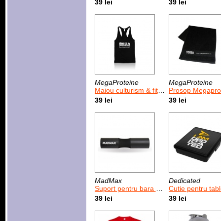
39 lei
39 lei
MegaProteine
MegaProteine
Maiou culturism & fitness negru
Prosop Megaproteine negru 50 x
39 lei
39 lei
MadMax
Dedicated
Suport pentru bara MadMax Barbell Pad Black (MFA-301)
Cutie pentru tablete si capsule I am Ded
39 lei
39 lei