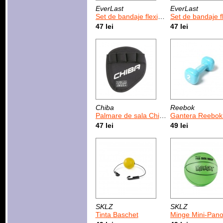
EverLast
EverLast
Set de bandaje flexibile EverLast Classic Gold 108 inchi
Set de bandaje flexibile EverLast Classic Natural 
47 lei
47 lei
Chiba
Reebok
Palmare de sala Chiba Grippad
Gantera Reebok Dumbbell 2 kg /
47 lei
49 lei
SKLZ
SKLZ
Tinta Baschet
Minge Mini-Panou Midni