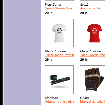
Way Better
SKLZ
Smart Shaker Way Better verde 500 ml
Ancora de Toc
29 lei
29 lei
MegaProteine
MegaProteine
Tricou MegaProteine Block Start Alb-Negru
Tricou MegaProteine Block Star
29 lei
29 lei
MadMax
Chiba
Adaptor pentru glezna MadMax System Black/ Green (MFA-300)
Manusi de sala Chiba Athleti