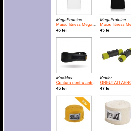
MegaProteine
MegaProteine
Maiou fitness Megaproteine Unleash the beast alb
Maiou fitness Megaproteine Unleash the bea
45 lei
45 lei
MadMax
Kettler
Centura pentru antrenament MadMax Body Conform (MFB-313)
GREUTATI AEROBIC 2 x 0,5 KG/
45 lei
47 lei