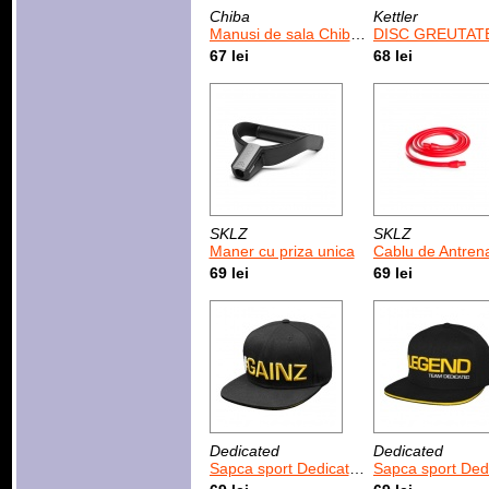
Chiba
Kettler
Manusi de sala Chiba Gel Performer Black
DISC GREUTATE CROM-CAUCIUC, 1
67 lei
68 lei
SKLZ
SKLZ
Maner cu priza unica
Cablu de Antrenament PR
69 lei
69 lei
Dedicated
Dedicated
Sapca sport Dedicated Gainz
Sapca sport Dedicated L