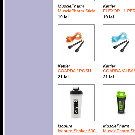
MusclePharm
Kettler
MusclePharm Sticla pentru sporturile de anduranta
FLEXOR , 1 PERECHE, 
19 lei
19 lei
Kettler
Kettler
COARDA / ROSU
COARDA /ALBA
21 lei
21 lei
Isopure
MusclePharm
Isopure Shaker 600 ml
MusclePharm Shaker We live this 