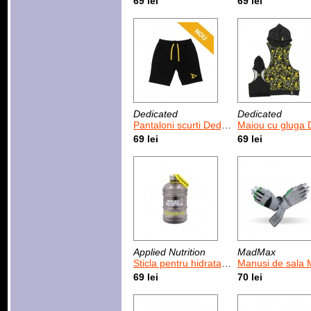
69 lei
69 lei
Dedicated
Dedicated
Pantaloni scurti Dedicated Long Shorts
Maiou cu gluga Dedicated Camo (
69 lei
69 lei
Applied Nutrition
MadMax
Sticla pentru hidratare Applied Nutrition Critical Jug 1.89 L
Manusi de sala MadMax Wild Gray/ Green 
69 lei
70 lei