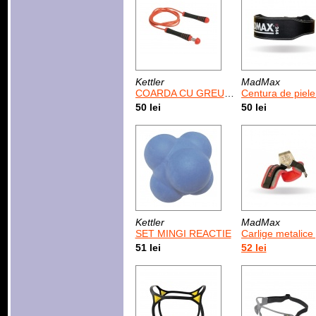
Kettler
MadMax
COARDA CU GREUTATE /ROSU
Centura de piele pentru antrenament MadMax Sandwich #244
50 lei
50 lei
Kettler
MadMax
SET MINGI REACTIE
Carlige metalice pentru antrenamente cu greutati MadMax Lat Hooks
51 lei
52 lei