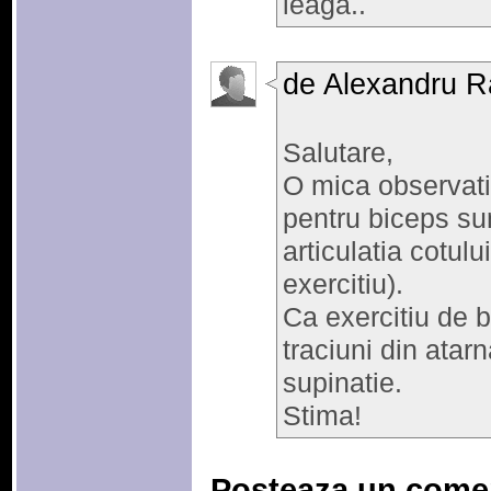
leaga..
de Alexandru R
Salutare,
O mica observatie
pentru biceps sun
articulatia cotulu
exercitiu).
Ca exercitiu de 
traciuni din atar
supinatie.
Stima!
Posteaza un come