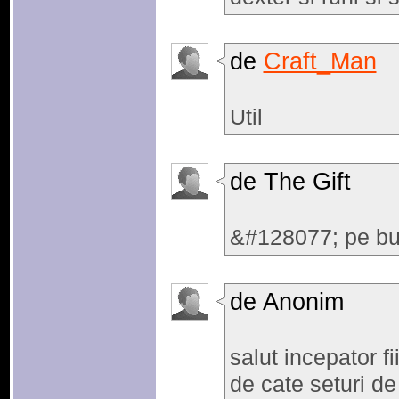
de
Craft_Man
Util
de The Gift
&#128077; pe bu
de Anonim
salut incepator f
de cate seturi de 