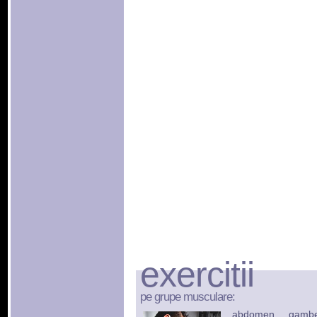
exercitii
pe grupe musculare:
abdomen
gamb