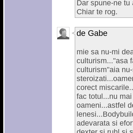
Dar spune-ne tu 
Chiar te rog.
de Gabe
mie sa nu-mi de
culturism..."asa f
culturism"aia nu-s
steroizati...oame
corect miscarile.
fac totul...nu ma
oameni...astfel de
lenesi...Bodybui
adevarata si efor
dexter si ruhl si 