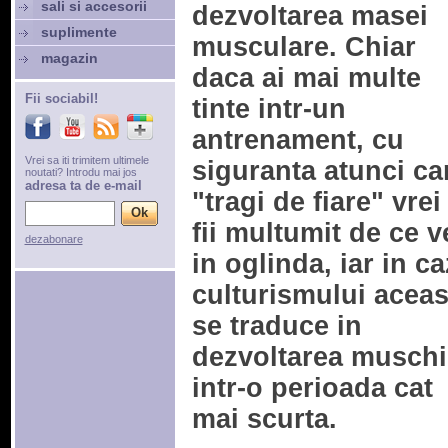
sali si accesorii
dezvoltarea masei
suplimente
musculare. Chiar
magazin
daca ai mai multe
Fii sociabil!
tinte intr-un
antrenament, cu
Vrei sa iti trimitem ultimele
siguranta atunci c
noutati? Introdu mai jos
adresa ta de e-mail
"tragi de fiare" vrei
fii multumit de ce v
dezabonare
in oglinda, iar in ca
culturismului aceas
se traduce in
dezvoltarea muschi
intr-o perioada cat
mai scurta.