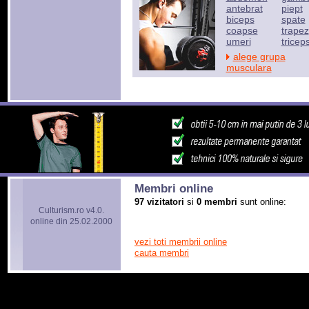
antebrat
piept
biceps
spate
coapse
trapez
umeri
tricep
alege grupa
musculara
Membri online
97 vizitatori
si
0 membri
sunt online:
Culturism.ro v4.0.
online din 25.02.2000
vezi toti membrii online
cauta membri