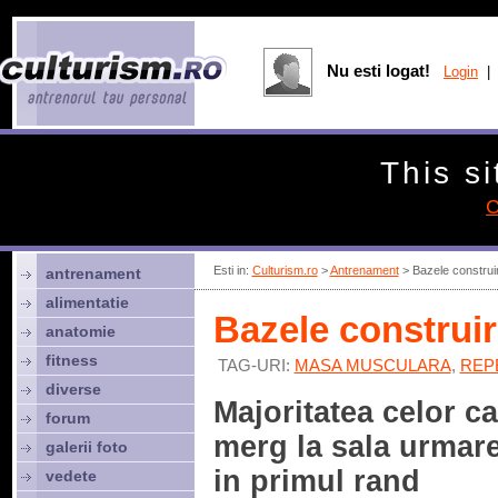
Nu esti logat!
Login
| 
This si
C
Esti in:
Culturism.ro
>
Antrenament
> Bazele construi
antrenament
alimentatie
Bazele construi
anatomie
fitness
TAG-URI:
MASA MUSCULARA
,
REP
diverse
Majoritatea celor ca
forum
merg la sala urmar
galerii foto
in primul rand
vedete