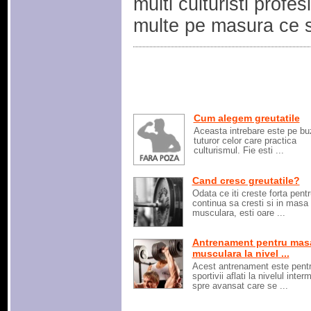
multi culturisti profe
multe pe masura ce s
Cum alegem greutatile
Aceasta intrebare este pe bu
tuturor celor care practica
culturismul. Fie esti ...
Cand cresc greutatile?
Odata ce iti creste forta pentr
continua sa cresti si in masa
musculara, esti oare ...
Antrenament pentru mas
musculara la nivel ...
Acest antrenament este pent
sportivii aflati la nivelul inter
spre avansat care se ...