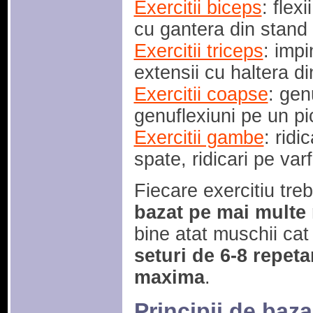
Exercitii biceps
: flex
cu gantera din stand
Exercitii triceps
: impi
extensii cu haltera di
Exercitii coapse
: gen
genuflexiuni pe un pi
Exercitii gambe
: ridi
spate, ridicari pe varf
Fiecare exercitiu tre
bazat pe mai multe 
bine atat muschii cat s
seturi de 6-8 repeta
maxima
.
Principii de baz