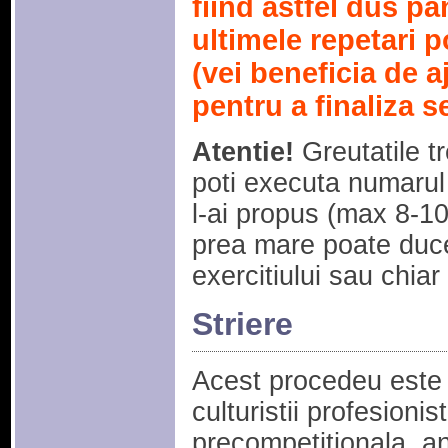
fiind astfel dus pa
ultimele repetari po
(vei beneficia de a
pentru a finaliza se
Atentie!
Greutatile tr
poti executa numarul
l-ai propus (max 8-10
prea mare poate duce
exercitiului sau chiar
Striere
Acest procedeu este f
culturistii profesionis
precompetitionala, a