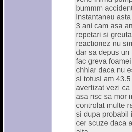
bummm accident 
instantaneu ast
3 ani cam asa am
repetari si greut
reactionez nu si
dar sa depus un 
fac greva foame
chhiar daca nu e
si totusi am 43.5
avertizat vezi ca 
asa risc sa mor in
controlat multe 
si dupa probabil 
cer scuze daca a
alta