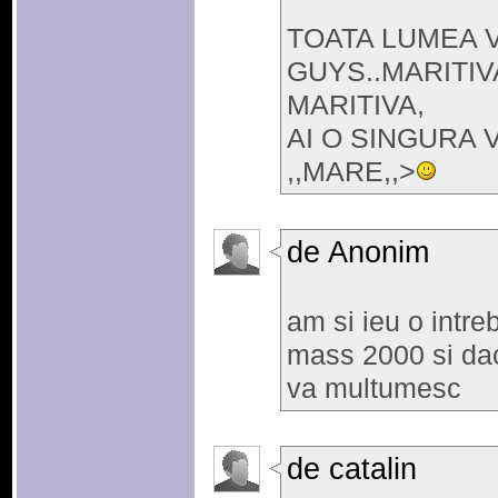
TOATA LUMEA V
GUYS..MARITIVA,
MARITIVA,
AI O SINGURA V
,,MARE,,>
de Anonim
am si ieu o intre
mass 2000 si dac
va multumesc
de catalin