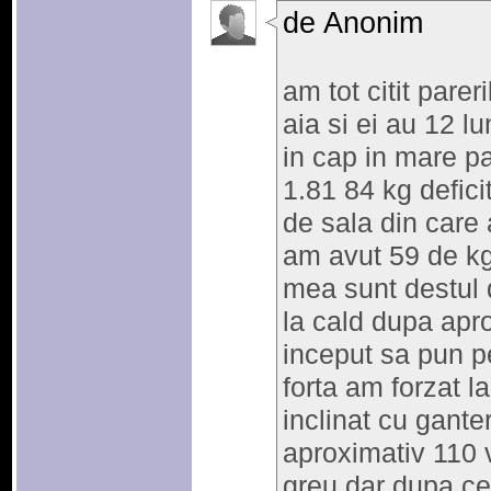
de Anonim
am tot citit parer
aia si ei au 12 lu
in cap in mare p
1.81 84 kg defic
de sala din care
am avut 59 de kg
mea sunt destul 
la cald dupa apr
inceput sa pun p
forta am forzat 
inclinat cu gante
aproximativ 110 
greu dar dupa ce