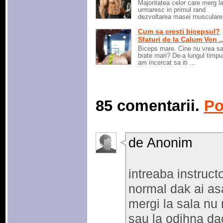
Majoritatea celor care merg la
urmaresc in primul rand
dezvoltarea masei musculare.
Cum sa cresti bicepsul?
Sfaturi de la Calum Von ..
Biceps mare. Cine nu vrea sa
brate mari? De-a lungul timpu
am incercat sa iti ...
85 comentarii.
Po
de Anonim
intreaba instructo
normal dak ai as
mergi la sala nu 
sau la odihna da