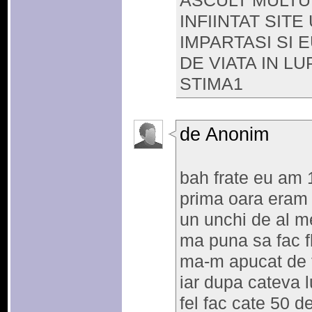
ASCULT MULTU
INFIINTAT SITE
IMPARTASI SI 
DE VIATA IN L
STIMA1
de Anonim
bah frate eu am 
prima oara eram
un unchi de al m
ma puna sa fac fl
ma-m apucat de f
iar dupa cateva 
fel fac cate 50 de