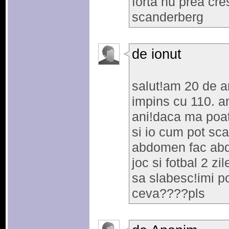
forta nu prea cre
scanderberg
de ionut
salut!am 20 de an
impins cu 110. a
ani!daca ma poat
si io cum pot sc
abdomen fac abd
joc si fotbal 2 z
sa slabesc!imi 
ceva????pls