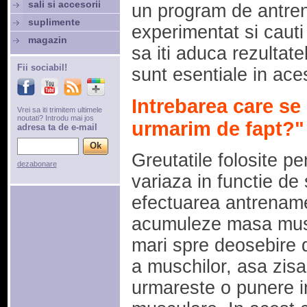
sali si accesorii
un program de antrena
suplimente
experimentat si cauti
magazin
sa iti aduca rezultatel
Fii sociabil!
sunt esentiale in aces
Intrebarea care se
Vrei sa iti trimitem ultimele
noutati? Introdu mai jos
urmarim de fapt?"
adresa ta de e-mail
Greutatile folosite pe
dezabonare
variaza in functie de 
efectuarea antrename
acumuleze masa muscu
mari spre deosebire d
a muschilor, asa zisa 
urmareste o punere i