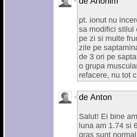
de Anonim
pt. ionut nu incer
sa modifici stilu
pe zi si multe fr
zile pe saptami
de 3 ori pe sapt
o grupa muscular
refacere, nu tot 
de Anton
Salut! Ei bine am
luna am 1.74 si 6
gras sunt normal