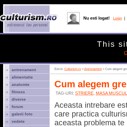
Nu esti logat!
Login
| 
This si
C
Esti in:
Culturism.ro
>
Antrenament
> Cum alegem greu
antrenament
alimentatie
Cum alegem greu
anatomie
fitness
TAG-URI:
STRIERE
,
MASA MUSCU
diverse
Aceasta intrebare est
forum
care practica culturis
galerii foto
aceasta problema te i
vedete