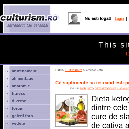
Nu esti logat!
Login
| 
This si
C
Esti in:
Culturism.ro
> Articole keto
antrenament
alimentatie
Ce suplimente sa iei cand esti p
anatomie
TAG-URI:
DIETA
,
KETO
,
DIETA KETOGENICA
,
MASA MU
fitness
Dieta keto
diverse
dintre cel
forum
cure de sla
galerii foto
vedete
de cativa a