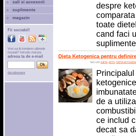
sali si accesorii
despre ket
suplimente
comparata 
magazin
toate diete
Fii sociabil!
cand faci 
supliment
Vrei sa iti trimitem ultimele
noutati? Introdu mai jos
Dieta Ketogenica pentru definir
adresa ta de e-mail
TAG-URI:
DIETA
,
KETO
,
DIETA KETOGEN
Principalul
dezabonare
ketogenice
imbunatate
de a utiliz
combustibi
ce includ 
decat sa d