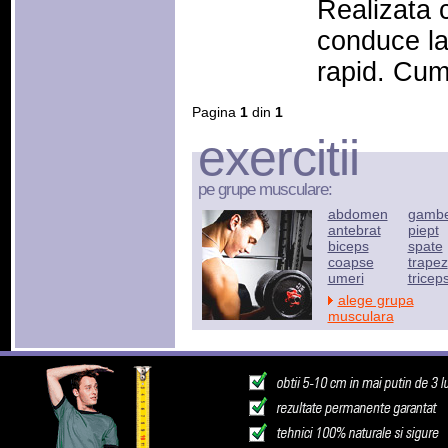
Realizata 
conduce la
rapid. Cu
Pagina
1
din
1
exercitii
pe grupe musculare:
abdomen
gamb
antebrat
piept
biceps
spate
coapse
trapez
umeri
tricep
alege grupa
musculara