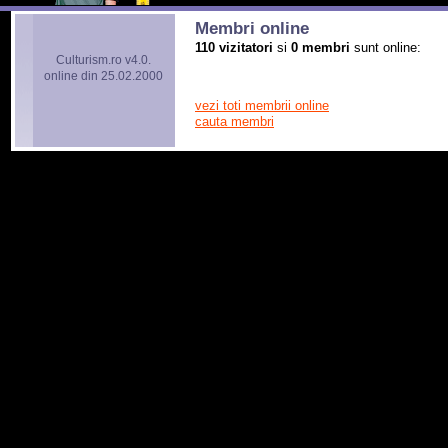
Membri online
110 vizitatori
si
0 membri
sunt online:
Culturism.ro v4.0.
online din 25.02.2000
vezi toti membrii online
cauta membri