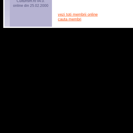
Culturism.ro v4.0.
online din 25.02.2000
vezi toti membrii online
cauta membri