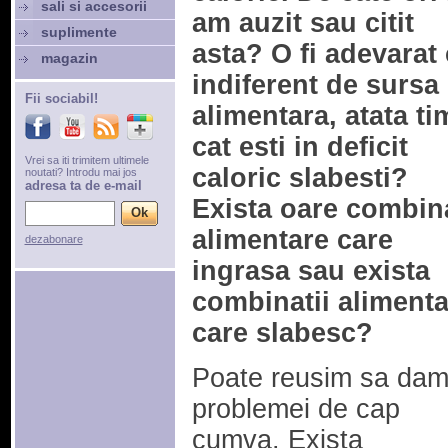
sali si accesorii
am auzit sau citit
suplimente
asta? O fi adevarat
magazin
indiferent de sursa
Fii sociabil!
alimentara, atata ti
cat esti in deficit
Vrei sa iti trimitem ultimele
caloric slabesti?
noutati? Introdu mai jos
adresa ta de e-mail
Exista oare combina
alimentare care
dezabonare
ingrasa sau exista
combinatii alimenta
care slabesc?
Poate reusim sa da
problemei de cap
cumva. Exista