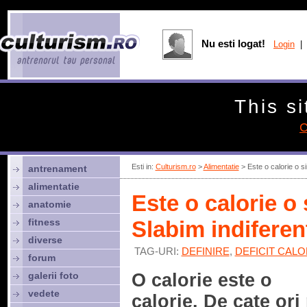
Nu esti logat!
Login
| 
This si
C
Esti in:
Culturism.ro
>
Alimentatie
> Este o calorie o s
antrenament
alimentatie
Este o calorie o
anatomie
fitness
Slabim indifere
diverse
TAG-URI:
DEFINIRE
,
DEFICIT CALO
forum
galerii foto
O calorie este o
vedete
calorie. De cate ori