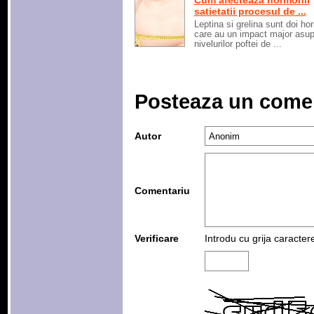
Cum afecteaza hormonii
satietatii procesul de ...
Leptina si grelina sunt doi ho
care au un impact major asup
nivelurilor poftei de ...
Posteaza un come
Autor
Comentariu
Verificare
Introdu cu grija caracter