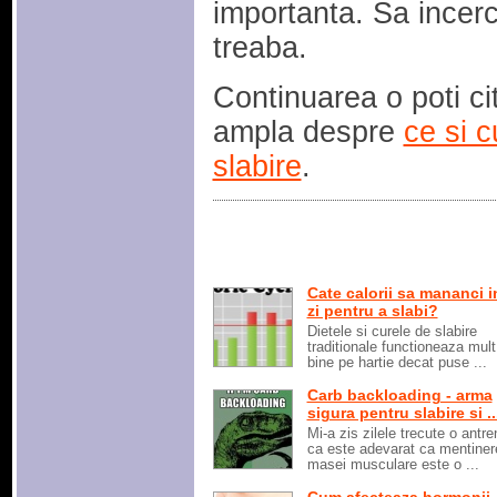
importanta. Sa incer
treaba.
Continuarea o poti cit
ampla despre
ce si 
slabire
.
Cate calorii sa mananci i
zi pentru a slabi?
Dietele si curele de slabire
traditionale functioneaza mul
bine pe hartie decat puse ...
Carb backloading - arma
sigura pentru slabire si ..
Mi-a zis zilele trecute o antr
ca este adevarat ca mentiner
masei musculare este o ...