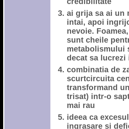
credibilitate
ai grija sa ai un
intai, apoi ingri
nevoie. Foamea, 
sunt cheile pent
metabolismului s
decat sa lucrezi 
combinatia de zah
scurtcircuita cent
transformand un
trisat) intr-o s
mai rau
ideea ca excesul
ingrasare si defi