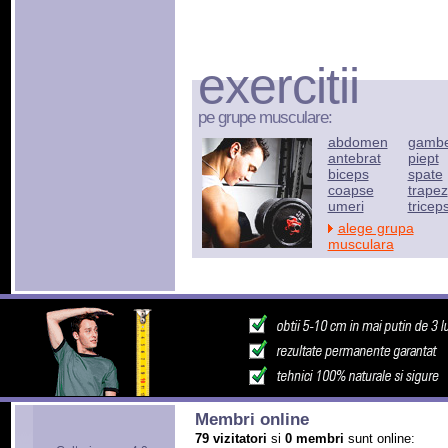
exercitii
pe grupe musculare:
abdomen
gamb
antebrat
piept
biceps
spate
coapse
trapez
umeri
tricep
alege grupa
musculara
Membri online
79 vizitatori
si
0 membri
sunt online: