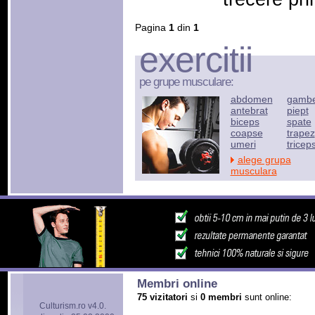
Pagina
1
din
1
exercitii
pe grupe musculare:
abdomen
gamb
antebrat
piept
biceps
spate
coapse
trapez
umeri
tricep
alege grupa
musculara
Membri online
75 vizitatori
si
0 membri
sunt online:
Culturism.ro v4.0.