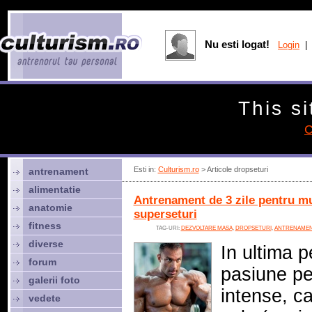
Nu esti logat!
Login
| 
This si
C
Esti in:
Culturism.ro
> Articole dropseturi
antrenament
alimentatie
Antrenament de 3 zile pentru mu
anatomie
superseturi
fitness
TAG-URI:
DEZVOLTARE MASA
,
DROPSETURI
,
ANTRENAMENT
diverse
In ultima 
forum
pasiune pe
galerii foto
intense, ca
vedete