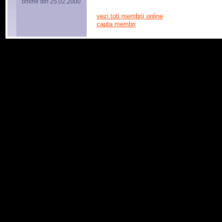
online din 25.02.2000
vezi toti membrii online
cauta membri