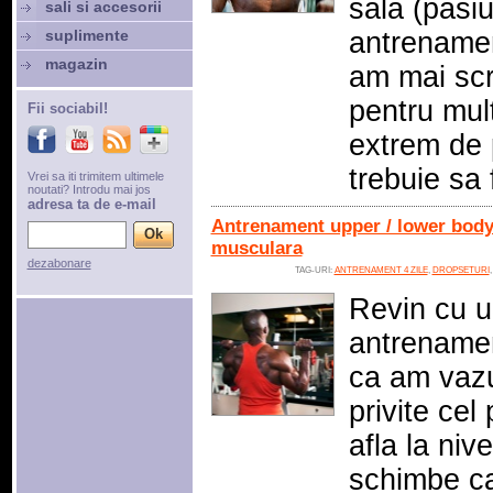
sala (pasi
sali si accesorii
suplimente
antrenamen
magazin
am mai scr
pentru mult
Fii sociabil!
extrem de p
trebuie sa 
Vrei sa iti trimitem ultimele
noutati? Introdu mai jos
adresa ta de e-mail
Antrenament upper / lower body 
musculara
dezabonare
TAG-URI:
ANTRENAMENT 4 ZILE
,
DROPSETURI
Revin cu u
antrenamen
ca am vazu
privite cel
afla la niv
schimbe ca