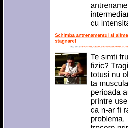
antrenamen
intermediar
cu intensi
Schimba antrenamentul si alimen
stagnare!
TAG-URI:
STAGNARE
,
DEZVOLTARE MASA MUSCULAR
Te simti fr
fizic? Trag
totusi nu o
ta muscula
perioada am
printre us
ca n-ar fi
problema. 
trecere pri