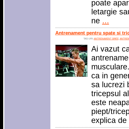
poate apar
letargie sa
ne
...
Antrenament pentru spate si tri
TAG-URI:
ANTRENAMENT SPATE
,
ANTREN
Ai vazut c
antrenamen
musculare.
ca in gene
sa lucrezi 
tricepsul a
este neapar
piept/trice
explica de