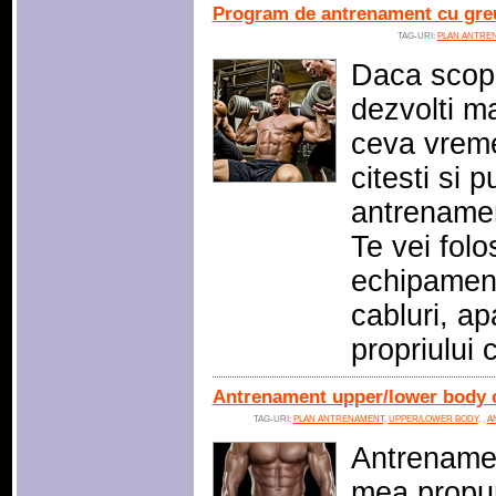
Program de antrenament cu greu
TAG-URI:
PLAN ANTRE
Daca scopu
dezvolti m
ceva vreme
citesti si 
antrenament
Te vei folo
echipament
cabluri, ap
propriului
Antrenament upper/lower body 
TAG-URI:
PLAN ANTRENAMENT
,
UPPER/LOWER BODY
,
,
A
Antrenamen
mea propu