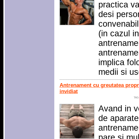
practica v
desi perso
convenabil
(in cazul i
antrenamen
antrenamen
implica fol
medii si u
Antrenament cu greutatea propri
invidiat
TAG
Avand in ve
de aparate
antrenamen
pare si mu