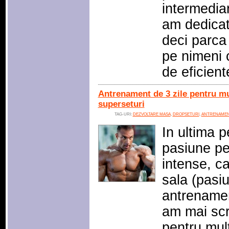
intermediar
am dedicat
deci parca
pe nimeni c
de eficien
Antrenament de 3 zile pentru mu
superseturi
TAG-URI:
DEZVOLTARE MASA
,
DROPSETURI
,
ANTRENAMENT
In ultima 
pasiune pe
intense, ca
sala (pasi
antrenamen
am mai scr
pentru mult