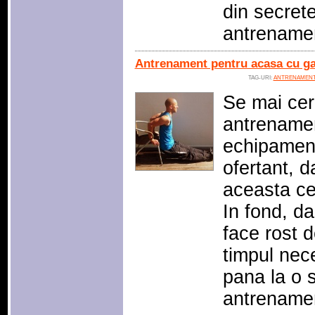
din secrete
antrenamen
Antrenament pentru acasa cu ga
TAG-URI:
ANTRENAMENT
Se mai cer
antrenamen
echipament
ofertant, d
aceasta ce
In fond, d
face rost 
timpul nec
pana la o s
antrename