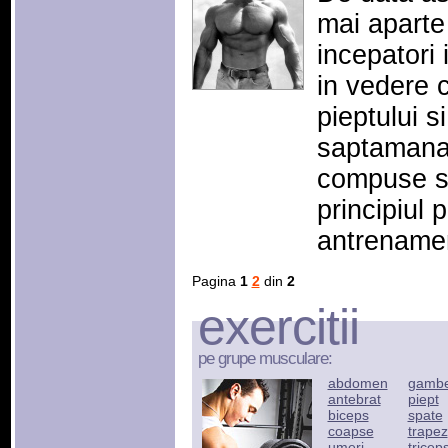
mai aparte
incepatori 
in vedere 
pieptului s
saptamana 
compuse si
principiul
antrename
Pagina
1
2
din
2
exercitii
pe grupe musculare:
abdomen
gamb
antebrat
piept
biceps
spate
coapse
trapez
umeri
tricep