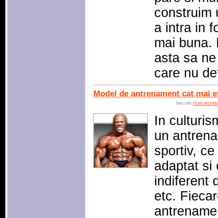
construim 
a intra in 
mai buna.
asta sa ne 
care nu d
Model de antrenament cat mai ef
TAG-URI:
PLAN ANTRE
In culturis
un antrenam
sportiv, c
adaptat si
indiferent 
etc. Fieca
antrenamen