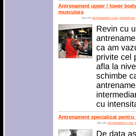
Antrenament upper / lower body 
musculara
TAG-URI:
ANTRENAMENT 4 ZILE
,
DROPSETURI
Revin cu u
antrenamen
ca am vazu
privite cel
afla la niv
schimbe ca
antrenamen
intermediar
cu intensi
Antrenament specializat pentru 
TAG-URI:
ANTRENAMENT 4 ZILE
,
De data as