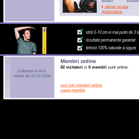
alege grupa
musculara
Membri online
82 vizitatori
si
0 membri
sunt online:
Culturism.ro v4.0.
online din 25.02.2000
vezi toti membrii online
cauta membri