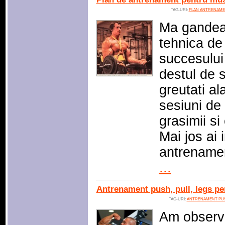
TAG-URI:
PLAN ANTRENAME
Ma gandea
tehnica de
succesului
destul de 
greutati al
sesiuni de
grasimii si
Mai jos ai 
antrenamen
...
Antrenament push, pull, legs p
TAG-URI:
ANTRENAMENT PUS
Am observa