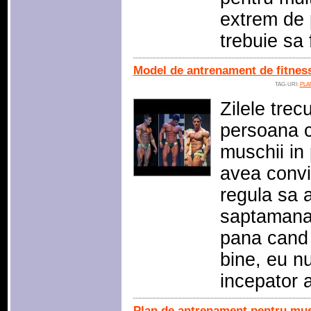
extrem de p
trebuie sa 
Model de antrenament de fitnes
TAG-URI:
PLA
Zilele tre
persoana c
muschii in
avea convi
regula sa 
saptamana 
pana cand 
bine, eu n
incepator 
Plan de antrenament pentru musc