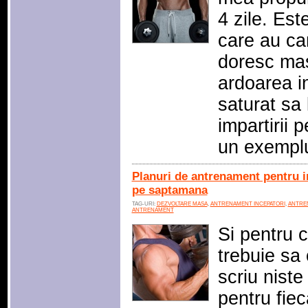
4 zile. Est
care au ca
doresc ma
ardoarea i
saturat sa 
impartirii 
un exempl
Planuri de antrenament pentru in
pe saptamana
TAG-URI:
DEZVOLTARE MASA
,
ANTRENAMENT INCEPATORI
,
ANTREN
ANTRENAMENT
Si pentru 
trebuie sa 
scriu nist
pentru fiec