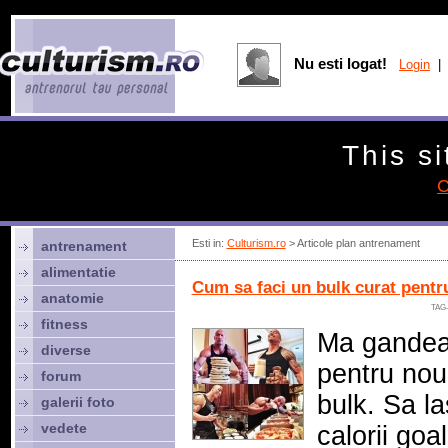
Nu esti logat!
Login
| 
This si
C
Esti in:
Culturism.ro
> Articole plan antrenament
antrenament
alimentatie
Cum sa faci un bulk curat pent
anatomie
TAG
fitness
Ma gandea
diverse
pentru nou
forum
bulk. Sa l
galerii foto
vedete
calorii goa