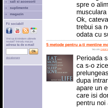
sali si accesorii
spre o ali
suplimente
musculara 
magazin
Ok, cateva
Fii sociabil!
trebui sa 
odata cu s
Vrei sa iti trimitem ultimele
noutati? Introdu mai jos
5 metode pentru a-ti mentine mot
adresa ta de e-mail
TAG-URI:
CHEAT 
Perioada s
dezabonare
ca s-o zic
prelungeas
dupa intra
apare un e
care isi d
pentru noi