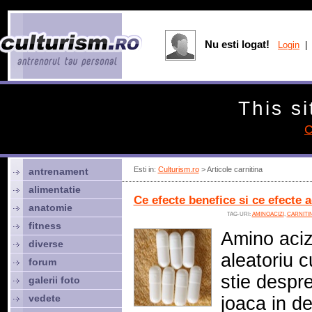
Nu esti logat!
Login
| 
This si
C
Esti in:
Culturism.ro
> Articole carnitina
antrenament
alimentatie
Ce efecte benefice si ce efecte 
anatomie
TAG-URI:
AMINOACIZI
,
CARNITI
fitness
Amino aciz
diverse
aleatoriu c
forum
stie despre
galerii foto
vedete
joaca in d