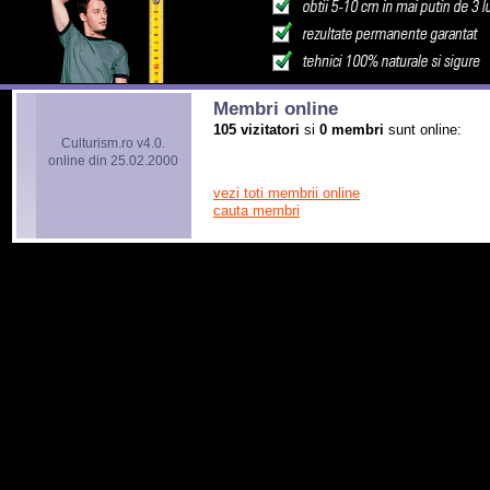
Membri online
105 vizitatori
si
0 membri
sunt online:
Culturism.ro v4.0.
online din 25.02.2000
vezi toti membrii online
cauta membri