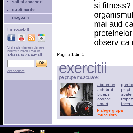
sali si accesorii
si fitness
suplimente
organismul
magazin
mai aud ca
Fii sociabil!
proteinelor
observ ca m
Vrei sa iti trimitem ultimele
noutati? Introdu mai jos
Pagina
1
din
1
adresa ta de e-mail
exercitii
dezabonare
pe grupe musculare:
abdomen
gamb
antebrat
piept
biceps
spate
coapse
trapez
umeri
tricep
alege grupa
musculara