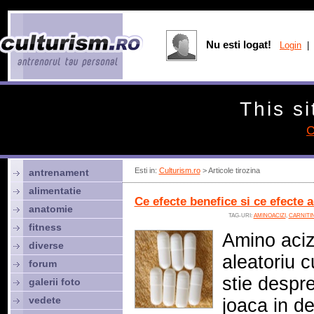
Nu esti logat!
Login
| 
This si
C
Esti in:
Culturism.ro
> Articole tirozina
antrenament
alimentatie
Ce efecte benefice si ce efecte 
anatomie
TAG-URI:
AMINOACIZI
,
CARNITI
fitness
Amino aciz
diverse
aleatoriu c
forum
stie despre
galerii foto
vedete
joaca in d