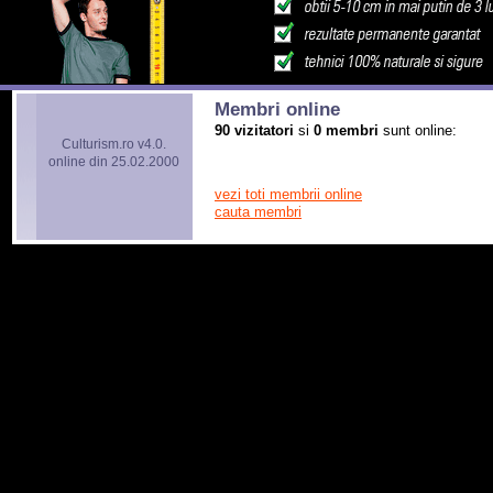
Membri online
90 vizitatori
si
0 membri
sunt online:
Culturism.ro v4.0.
online din 25.02.2000
vezi toti membrii online
cauta membri