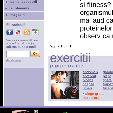
sali si accesorii
si fitness
suplimente
organismul
magazin
mai aud ca
Fii sociabil!
proteinelor
observ ca m
Vrei sa iti trimitem ultimele
noutati? Introdu mai jos
Pagina
1
din
1
adresa ta de e-mail
exercitii
dezabonare
pe grupe musculare:
abdomen
gamb
antebrat
piept
biceps
spate
coapse
trapez
umeri
tricep
alege grupa
musculara