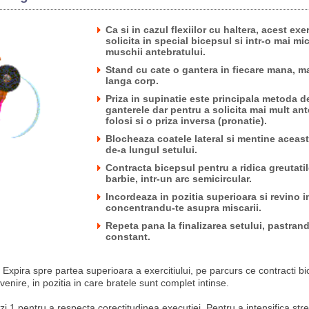
Ca si in cazul flexiilor cu haltera, acest exer
solicita in special bicepsul si intr-o mai m
muschii antebratului.
Stand cu cate o gantera in fiecare mana, ma
langa corp.
Priza in supinatie este principala metoda d
ganterele dar pentru a solicita mai mult ant
folosi si o priza inversa (pronatie).
Blocheaza coatele lateral si mentine aceast
de-a lungul setului.
Contracta bicepsul pentru a ridica greutati
barbie, intr-un arc semicircular.
Incordeaza in pozitia superioara si revino i
concentrandu-te asupra miscarii.
Repeta pana la finalizarea setului, pastrand
constant.
Expira spre partea superioara a exercitiului, pe parcurs ce contracti bi
evenire, in pozitia in care bratele sunt complet intinse.
i 1 pentru a respecta corectitudinea executiei. Pentru a intensifica stre