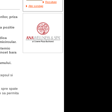
Rezultate
Alte sondaje
ilor, priza
a pozitie
dica
icircular.
uternic
incet bara
amului.
cepsul si
a spre spate
e sa permita