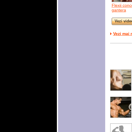
Flexii conc
gantera
Vezi mai 