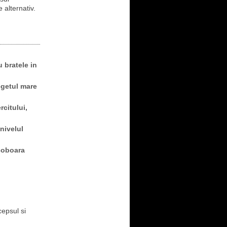
 alternativ.
 bratele in
egetul mare
citului,
nivelul
 coboara
cepsul si