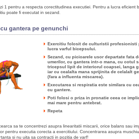
i 1 pentru a respecta corectitudinea executiei. Pentru a lucra eficient b
tiu poate fi executat in sezand.
i cu gantera pe genunchi
Exercitiu folosit de culturistii profesionisti
lucra varful bicepsului.
Sezand, cu picioarele usor departate fata d
umerilor, cu gantera intr-o mana, cu cotul 
tricepsul lipit de interiorul coapsei, langa 
iar cu cealalta mana sprijinita de celalalt 
(fara a influenta miscarea).
Executarea si respiratia este similara cu cea 
cu gantere.
Poti folosi o priza in pronatie ceea ce impli
mai mare pentru antebrat.
Repeta
earca sa te concentrezi asupra linearitatii miscarii, orice balans sau im
tor pentru executia corecta a exercitiului. Concentrarea asupra muschiu
tanta si nu uita sa contracti in pozitia de varf!