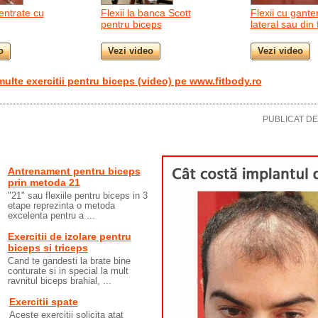
entrate cu
Flexii la banca Scott
Flexii cu gante
pentru biceps
lateral sau din 
multe exercitii pentru biceps (video) pe www.fitbody.ro
PUBLICAT D
Antrenament pentru biceps
prin metoda 21
"21" sau flexiile pentru biceps in 3
etape reprezinta o metoda
excelenta pentru a ...
Exercitii de izolare pentru
biceps si triceps
Cand te gandesti la brate bine
conturate si in special la mult
ravnitul biceps brahial, ...
Exercitii spate
Aceste exercitii solicita atat