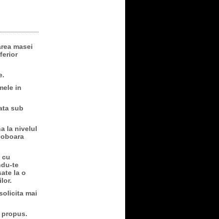
area masei
ferior
e.
mele in
xata sub
 la nivelul
 coboara
: cu
ndu-te
sate la o
lor.
solicita mai
i propus.