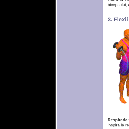
bicepsului, 
3. Flex
Respiratia:
inspira la r