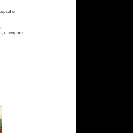
cepsul si
in
nt, o scapare