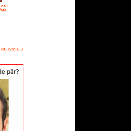
re din
fata
E
WEBMASTER