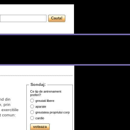
Sondaj:
Ce tip de antrenament
preferi?
nd din
greutati libere
, prin
aparate
exercitiile
greutatea propriului corp
nt comun:
cardio