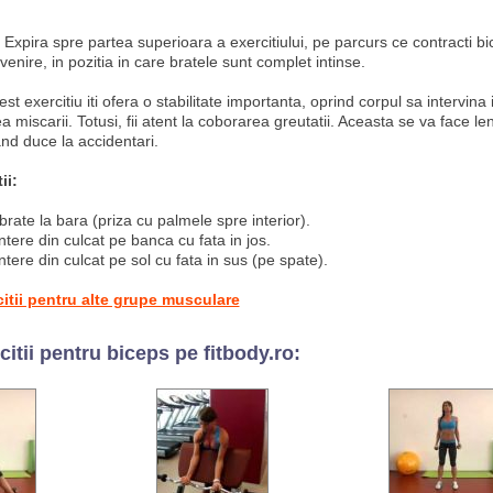
Expira spre partea superioara a exercitiului, pe parcurs ce contracti bi
evenire, in pozitia in care bratele sunt complet intinse.
st exercitiu iti ofera o stabilitate importanta, oprind corpul sa intervina 
 miscarii. Totusi, fii atent la coborarea greutatii. Aceasta se va face le
nd duce la accidentari.
ii:
 brate la bara (priza cu palmele spre interior).
ntere din culcat pe banca cu fata in jos.
ntere din culcat pe sol cu fata in sus (pe spate).
citii pentru alte grupe musculare
itii pentru biceps pe fitbody.ro: