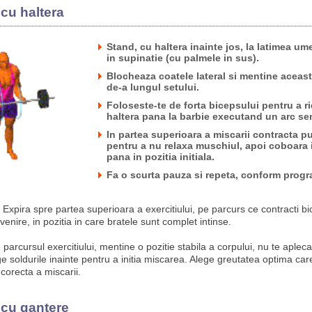
i cu haltera
Stand, cu haltera inainte jos, la latimea umer
in supinatie (cu palmele in sus).
Blocheaza coatele lateral si mentine aceast
de-a lungul setului.
Foloseste-te de forta bicepsului pentru a ri
haltera pana la barbie executand un arc sem
In partea superioara a miscarii contracta p
pentru a nu relaxa muschiul, apoi coboara 
pana in pozitia initiala.
Fa o scurta pauza si repeta, conform progr
Expira spre partea superioara a exercitiului, pe parcurs ce contracti bi
evenire, in pozitia in care bratele sunt complet intinse.
parcursul exercitiului, mentine o pozitie stabila a corpului, nu te aplec
ge soldurile inainte pentru a initia miscarea. Alege greutatea optima car
corecta a miscarii.
i cu gantere