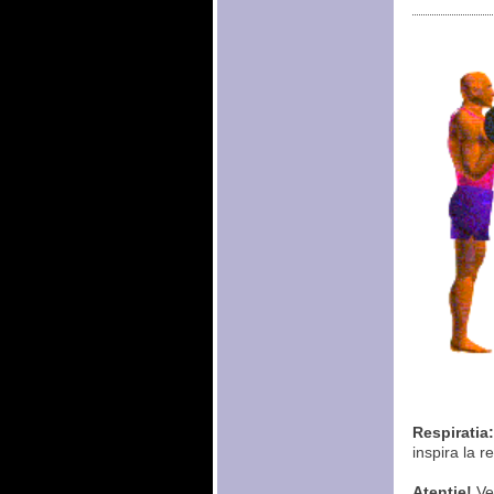
Respiratia:
inspira la r
Atentie!
Vez