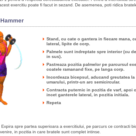
acest exercitiu poate fi facut in sezand. De asemenea, poti ridica bratele
ii Hammer
Stand, cu cate o gantera in fiecare mana, cu
lateral, lipite de corp.
Palmele sunt indreptate spre interior (cu d
in sus).
Pastreaza pozitia palmelor pe parcursul exer
coatele ramanand fixe, pe langa corp.
Incordeaza bicepsul, aducand greutatea la 
umarului, printr-un arc semicircular.
Contracta puternic in pozitia de varf, apoi
incet ganterele lateral, in pozitia initiala.
Repeta
Expira spre partea superioara a exercitiului, pe parcurs ce contracti bi
evenire, in pozitia in care bratele sunt complet intinse.