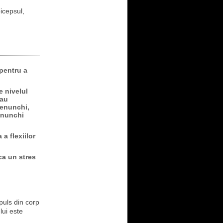
icepsul,
 pentru a
e nivelul
sau
genunchi,
genunchi
a flexiilor
ca un stres
puls din corp
lui este