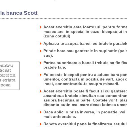
i la banca Scott
Acest exercitiu este foarte util pentru form
musculare, in special in cazul bicepsului in
(zona cotului)
Apleaca-te asupra bancii cu bratele paralel
Prinde bara sau ganterele in supinatie (pal
sus).
Partea superioara a bancii trebuie sa fie fi
bratele tale.
Foloseste bicepsii pentru a aduce bara pana
umerilor, contracta in pozitia de varf, apoi
incet, concentrandu-te asupra miscarii.
Acest exercitiu poate fi facut si cu gantere
amandoua bratele simultan sau concentra
asupra fiecaruia in parte. Coatele vor fi pla
distanta putin mai mare decat latimea umeri
Daca aplici o priza inversa, in pronatie, vei 
mult antebratele.
Repeta exercitiul pana la finalizarea setulu