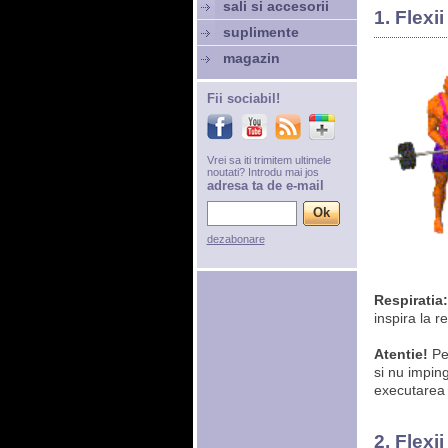
sali si accesorii
1. Flexi
suplimente
magazin
Fii sociabil!
Vrei sa iti trimitem ultimele
noutati? Introdu mai jos
adresa ta de e-mail
dezabonare
Respiratia:
inspira la r
Atentie!
Pe 
si nu impin
executarea 
2. Flexi