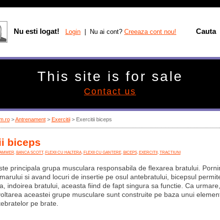
Nu esti logat!
Cauta
Login
| Nu ai cont?
Creeaza cont nou!
This site is for sale
Contact us
m.ro
>
Antrenament
>
Exercitii
> Exercitii biceps
ii biceps
AMMER
,
BANCA SCOTT
,
FLEXII CU HALTERA
,
FLEXII CU GANTERE
,
BICEPS
,
EXERCITII
,
TRACTIUNI
te principala grupa musculara responsabila de flexarea bratului. Porni
umarului si avand locuri de insertie pe osul antebratului, bicepsul permite
a, indoirea bratului, aceasta fiind de fapt singura sa functie. Ca urmare, 
oltarea aceastei grupe musculare sunt construite pe baza unui eleme
tebratelor pe brate.