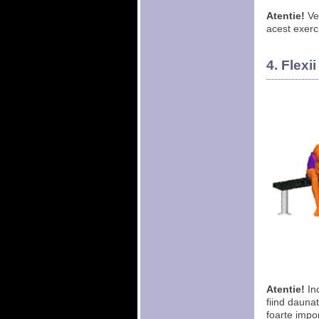
Atentie!
Vez
acest exerci
4. Flexi
Atentie!
Inc
fiind dauna
foarte impor