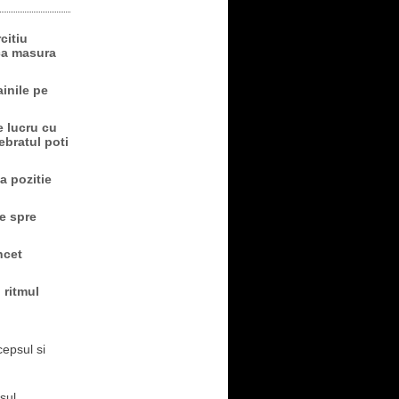
citiu
ica masura
inile pe
e lucru cu
ebratul poti
a pozitie
le spre
ncet
 ritmul
cepsul si
sul