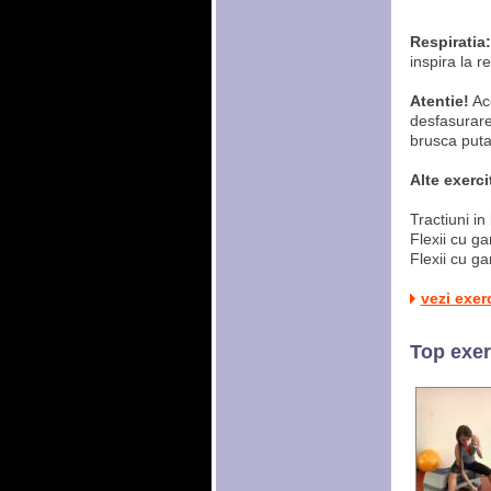
Respiratia:
inspira la r
Atentie!
Ace
desfasurarea
brusca puta
Alte exercit
Tractiuni in
Flexii cu ga
Flexii cu ga
vezi exer
Top exerc