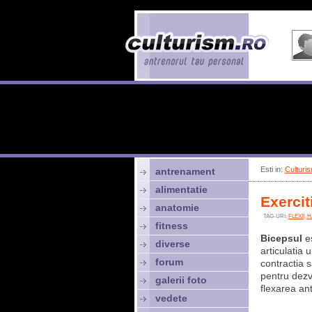
Esti in:
Culturis
antrenament
alimentatie
Exercit
anatomie
TAG-URI:
FLEXII
,
H
fitness
Bicepsul
es
diverse
articulatia 
forum
contractia s
pentru dezv
galerii foto
flexarea an
vedete