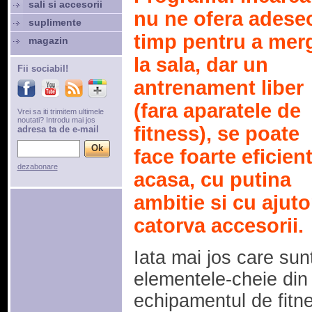
sali si accesorii
nu ne ofera adeseo
suplimente
timp pentru a mer
magazin
la sala, dar un
Fii sociabil!
antrenament liber
(fara aparatele de
Vrei sa iti trimitem ultimele
noutati? Introdu mai jos
fitness), se poate
adresa ta de e-mail
face foarte eficient
dezabonare
acasa, cu putina
ambitie si cu ajuto
catorva accesorii.
Iata mai jos care sun
elementele-cheie din
echipamentul de fitn