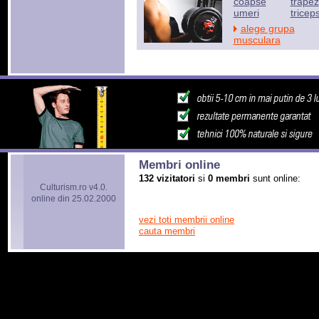
coapse
trapez
umeri
tricep
alege grupa
musculara
Membri online
132 vizitatori
si
0 membri
sunt online:
Culturism.ro v4.0.
online din 25.02.2000
vezi toti membrii online
cauta membri