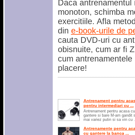
Daca antrenamentul in
monoton, schimba melo
exercitiile. Afla met
din
e-book-urile de pe
cauta DVD-uri cu an
obisnuite, cum ar fi
cum antrenamentele s
placere!
Antrenament pentru aca
pentru intermediari cu ...
Antrenament pentru acasa cu
gantere si bare M-am gandit 
mai variez putin si sa vin cu .
Antrenamente pentru ac
cu gantere la banca ...