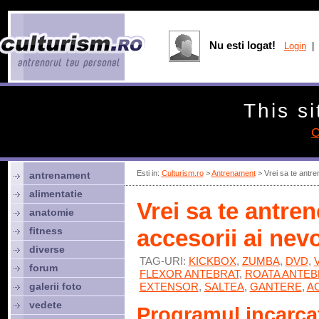
Nu esti logat!
Login
| 
This si
C
Esti in:
Culturism.ro
>
Antrenament
> Vrei sa te antre
antrenament
alimentatie
Vrei sa te antre
anatomie
fitness
accesorii ai nevo
diverse
TAG-URI:
KICKBOX
,
ZUMBA
,
DVD
,
forum
FLEXOR ANTEBRAT
,
ROATA ANTEB
galerii foto
EXTENSOR
,
SALTEA
,
GANTERE
,
A
vedete
Programul incarca