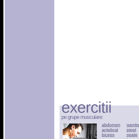
exercitii
pe grupe musculare:
abdomen
gamb
antebrat
piept
biceps
spate