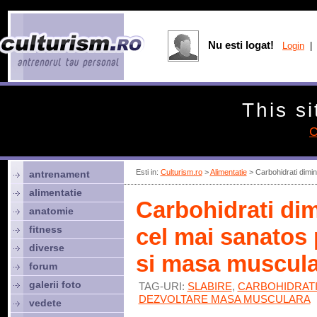
Nu esti logat!
Login
| 
This si
C
Esti in:
Culturism.ro
>
Alimentatie
> Carbohidrati dimin
antrenament
alimentatie
Carbohidrati dim
anatomie
fitness
cel mai sanatos 
diverse
si masa muscul
forum
galerii foto
TAG-URI:
SLABIRE
,
CARBOHIDRAT
DEZVOLTARE MASA MUSCULARA
vedete