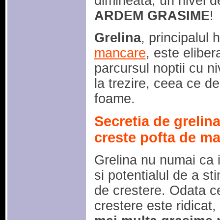
dimineata, un nivel d
ARDEM GRASIME
!
Grelina
, principalul
mancare
, este eliber
parcursul noptii cu n
la trezire, ceea ce 
foame.
Secretia de grelina
creste pofta de m
Grelina nu numai ca 
si potentialul de a s
de crestere. Odata c
crestere este ridicat