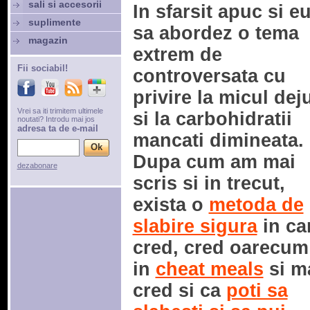
sali si accesorii
In sfarsit apuc si e
suplimente
sa abordez o tema
magazin
extrem de
Fii sociabil!
controversata cu
privire la micul dej
Vrei sa iti trimitem ultimele
si la carbohidratii
noutati? Introdu mai jos
adresa ta de e-mail
mancati dimineata.
Dupa cum am mai
dezabonare
scris si in trecut,
exista o
metoda de
slabire sigura
in ca
cred, cred oarecum
in
cheat meals
si m
cred si ca
poti sa