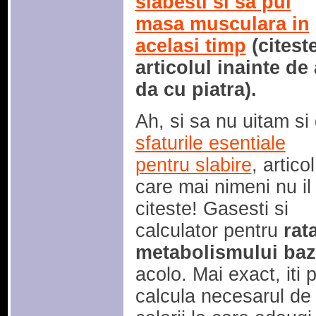
slabesti si sa pui
masa musculara in
acelasi timp
(citest
articolul inainte de 
da cu piatra).
Ah, si sa nu uitam si
sfaturile esentiale
pentru slabire
, artico
care mai nimeni nu il
citeste! Gasesti si
calculator pentru
rat
metabolismului baz
acolo. Mai exact, iti p
calcula necesarul de