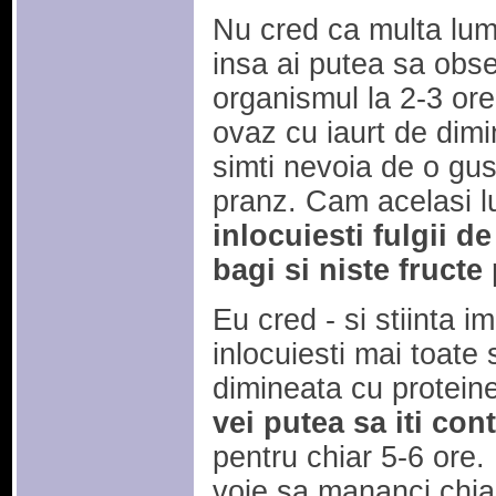
Nu cred ca multa lum
insa ai putea sa obse
organismul la 2-3 or
ovaz cu iaurt de dimi
simti nevoia de o gu
pranz. Cam acelasi l
inlocuiesti fulgii d
bagi si niste fructe
Eu cred - si stiinta i
inlocuiesti mai toate
dimineata cu protein
vei putea sa iti con
pentru chiar 5-6 ore.
voie sa mananci chiar