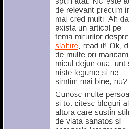
spun atat: NU este a
de relevant precum i
mai cred multi! Ah da
exista un articol pe
tema miturilor despre
slabire
, read it! Ok, d
de multe ori mancam 
micul dejun oua, unt 
niste legume si ne
simtim mai bine, nu?
Cunosc multe perso
si tot citesc bloguri a
altora care sustin stil
de viata sanatos si