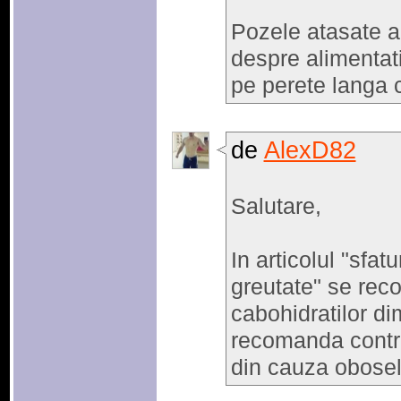
Pozele atasate ar
despre alimentati
pe perete langa 
de
AlexD82
Salutare,
In articolul "sfat
greutate" se rec
cabohidratilor dim
recomanda contra
din cauza oboseli