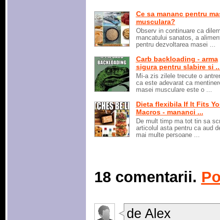
Ce sa mananc pentru ma
musculara?
Observ in continuare ca dile
mancatului sanatos, a aliment
pentru dezvoltarea masei ...
Carb backloading - arma
sigura pentru slabire si ..
Mi-a zis zilele trecute o antr
ca este adevarat ca mentiner
masei musculare este o ...
Dieta flexibila If It Fits Y
Macros - mananci ...
De mult timp ma tot tin sa sc
articolul asta pentru ca aud d
mai multe persoane ...
18 comentarii.
Po
de Alex