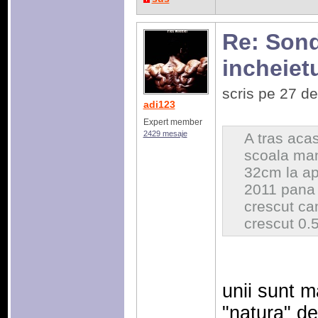
Re: Sonda
incheiet
scris pe 27 d
adi123
Expert member
2429 mesaje
A tras acas
scoala manc
32cm la ap
2011 pana 
crescut ca
crescut 0.
unii sunt m
"natura" dec