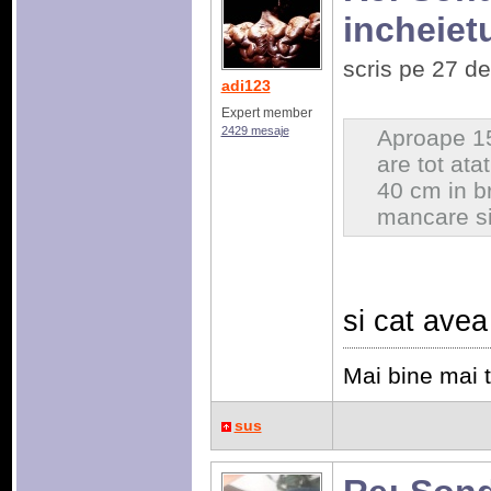
incheiet
scris pe 27 d
adi123
Expert member
2429 mesaje
Aproape 15
are tot ata
40 cm in br
mancare s
si cat ave
Mai bine mai t
sus