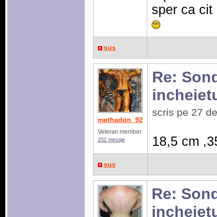
sper ca cit
sus
Re: Sonda
incheiet
scris pe 27 d
methadon_92
Veteran member
18,5 cm ,3
202 mesaje
sus
Re: Sonda
incheiet