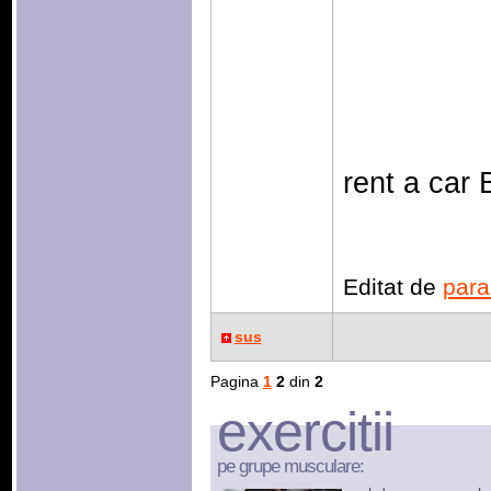
rent a car 
Editat de
para
sus
Pagina
1
2
din
2
exercitii
pe grupe musculare: