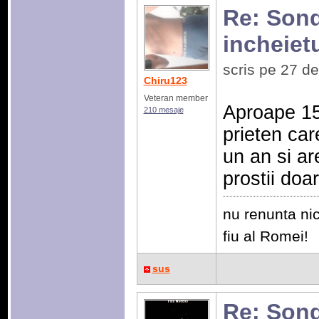
Re: Sonda
incheiet
scris pe 27 d
Chiru123
Veteran member
Aproape 15
210 mesaje
prieten car
un an si ar
prostii doa
nu renunta nic
fiu al Romei!
sus
Re: Sonda