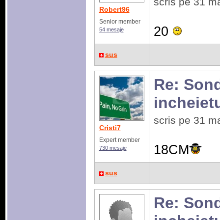
scris pe 31 m
Robert96
Senior member
20
54 mesaje
sus
Re: Sonda
incheiet
scris pe 31 m
Cristi7
Expert member
18CM
730 mesaje
sus
Re: Sonda