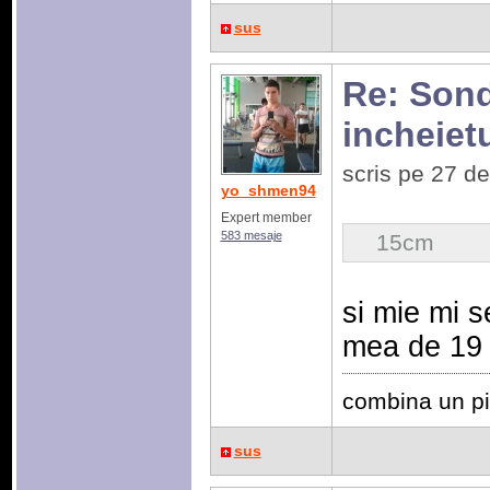
sus
Re: Sonda
incheiet
scris pe 27 d
yo_shmen94
Expert member
583 mesaje
15cm
si mie mi s
mea de 19 c
combina un pi
sus