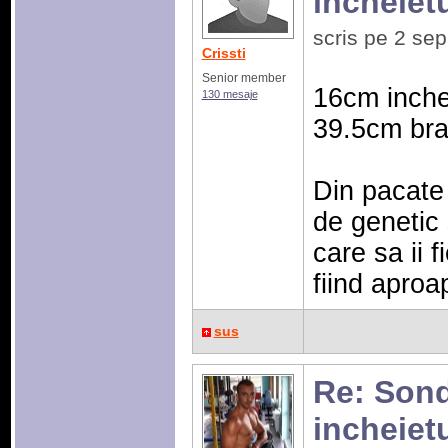
incheiet
scris pe 2 se
Crissti
Senior member
16cm inche
130 mesaje
39.5cm bra
Din pacate 
de genetic 
care sa ii 
fiind aproa
sus
Re: Sonda
incheiet