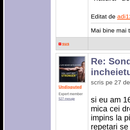
Editat de
adi1
Mai bine mai t
sus
Re: Sonda
incheiet
scris pe 27 d
Undisputed
Expert member
si eu am 1
527 mesaje
mica cei dr
impins la p
repetari se