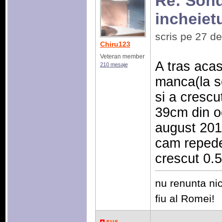
Re: Sonda
incheiet
scris pe 27 d
Chiru123
Veteran member
A tras acas
210 mesaje
manca(la s
si a crescu
39cm din o
august 201
cam repede
crescut 0.
nu renunta nic
fiu al Romei!
sus