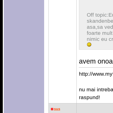
Off topic:E
skandenber
asa,sa vede
foarte mul
nimic eu cr
avem onoa
http://www.my
nu mai intrebat
raspund!
sus