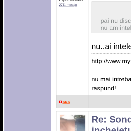
Expert member
2711 mesaje
pai nu disc
nu am intel
nu..ai inte
http://www.my
nu mai intrebat
raspund!
sus
Re: Sonda
incheiet