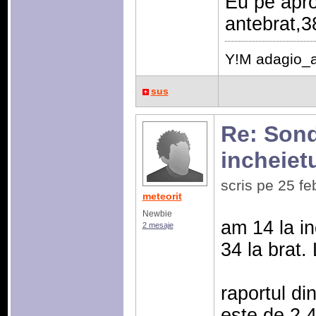
Eu pe apro
antebrat,3
Y!M adagio_
sus
Re: Sonda
incheiet
scris pe 25 f
meteorit
Newbie
am 14 la in
2 mesaje
34 la brat.
raportul di
este de 2,43