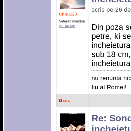
scris pe 26 d
Chiru123
Veteran member
Din poza s
210 mesaje
petre, ki 
incheietura
sub 18 cm, 
incheietura
nu renunta nic
fiu al Romei!
sus
Re: Sonda
incheiet