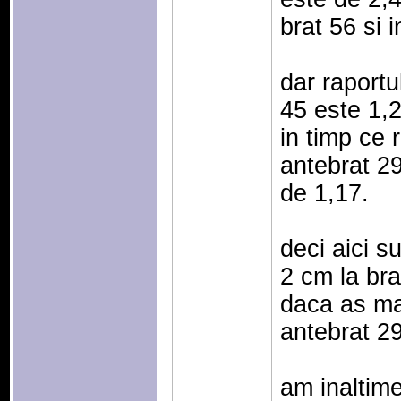
brat 56 si 
dar raportu
45 este 1,2
in timp ce 
antebrat 29
de 1,17.
deci aici su
2 cm la bra
daca as mai
antebrat 29 
am inaltim