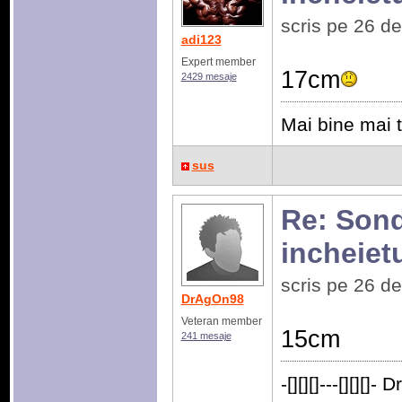
scris pe 26 d
adi123
Expert member
17cm
2429 mesaje
Mai bine mai t
sus
Re: Sonda
incheiet
scris pe 26 d
DrAgOn98
Veteran member
15cm
241 mesaje
-[][][]---[][][]- 