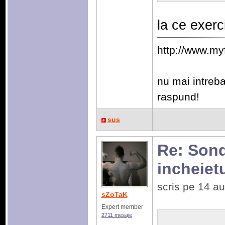
la ce exerci
http://www.my
nu mai intrebat
raspund!
sus
Re: Sonda
incheiet
scris pe 14 a
sZoTaK
Expert member
2711 mesaje