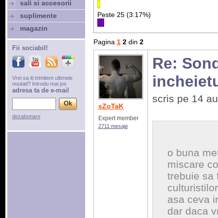
sali si accesorii
Peste 25 (3.17%)
suplimente
magazin
Pagina
1
2
din
2
Fii sociabil!
Re: Sonda
incheiet
Vrei sa iti trimitem ultimele
noutati? Introdu mai jos
adresa ta de e-mail
scris pe 14 a
sZoTaK
dezabonare
Expert member
2711 mesaje
o buna met
miscare com
trebuie sa 
culturistilor
asa ceva i
dar daca vre