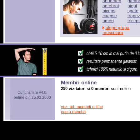
abdomen
gamb
antebrat
piept
biceps
spate
coapse
trapez
umeri
tricep
alege grupa
musculara
Membri online
290 vizitatori
si
0 membri
sunt online:
Culturism.ro v4.0.
online din 25.02.2000
vezi toti membrii online
cauta membri