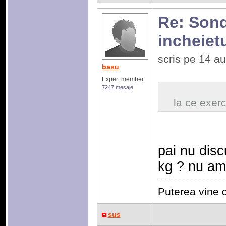
Re: Sonda
incheiet
scris pe 14 a
basu
Expert member
7247 mesaje
la ce exerci
pai nu disc
kg ? nu am 
Puterea vine d
sus