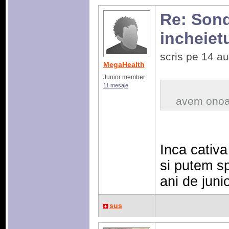
Re: Sonda
incheiet
scris pe 14 a
MegaHealth
Junior member
11 mesaje
avem onoa
Inca cativa
si putem s
ani de junio
sus