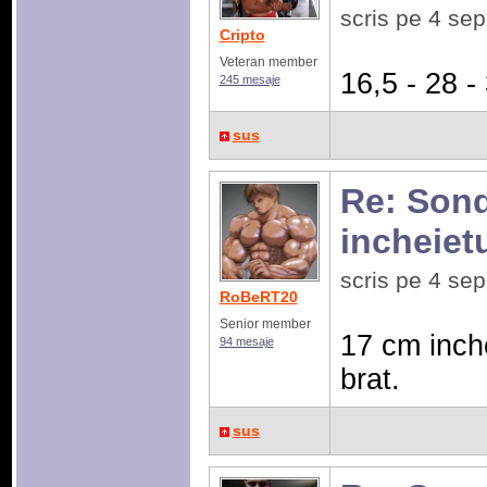
scris pe 4 se
Cripto
Veteran member
16,5 - 28 -
245 mesaje
sus
Re: Sonda
incheiet
scris pe 4 se
RoBeRT20
Senior member
17 cm inche
94 mesaje
brat.
sus