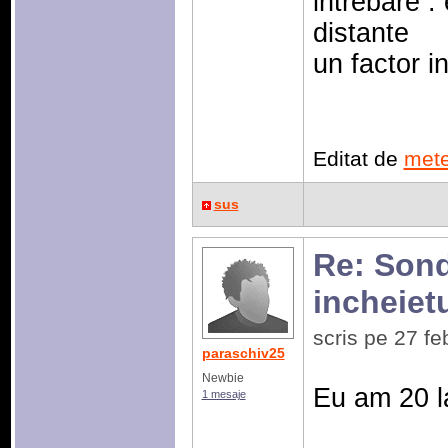
intrebare :
distante
un factor in
Editat de
mete
sus
Re: Sonda
incheiet
scris pe 27 f
paraschiv25
Newbie
Eu am 20 l
1 mesaje