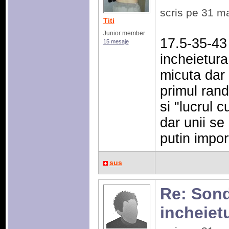
scris pe 31 m
Titi
Junior member
17.5-35-43
15 mesaje
incheietura
micuta dar 
primul rand
si "lucrul c
dar unii se
putin impor
sus
Re: Sonda
incheiet