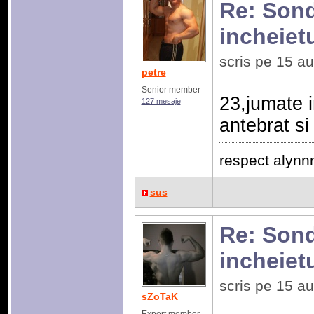
Re: Sonda
incheiet
scris pe 15 a
petre
Senior member
23,jumate 
127 mesaje
antebrat si 
respect alynn
sus
Re: Sonda
incheiet
scris pe 15 a
sZoTaK