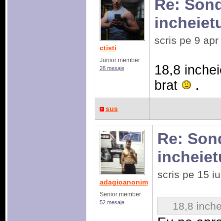
Re: Sonda
incheiet
scris pe 9 ap
ctisti
Junior member
18,8 inchei
28 mesaje
brat
.
sus
Re: Sond
incheiet
scris pe 15 
adagioanonim
Senior member
52 mesaje
18,8 inche