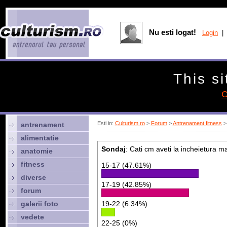
Nu esti logat!
Login
| 
This si
C
Esti in:
Culturism.ro
>
Forum
>
Antrenament fitness
> 
antrenament
alimentatie
Sondaj
: Cati cm aveti la incheietura ma
anatomie
fitness
15-17 (47.61%)
diverse
17-19 (42.85%)
forum
galerii foto
19-22 (6.34%)
vedete
22-25 (0%)