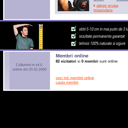
alege grupa
musculara
Membri online
82 vizitatori
si
0 membri
sunt online:
Culturism.ro v4.0.
online din 25.02.2000
vezi toti membrii online
cauta membri