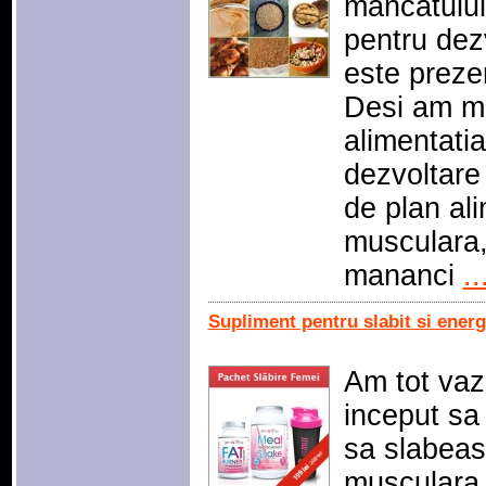
mancatului
pentru dez
este prezent
Desi am ma
alimentati
dezvoltare
de plan al
musculara,
mananci
..
Supliment pentru slabit si energ
Am tot vaz
inceput sa
sa slabea
musculara i