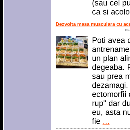
(sau cel pu
ca si acol
Dezvolta masa musculara cu aces
TAG-
Poti avea 
antrenamen
un plan al
degeaba. F
sau prea mu
dezamagi. 
ectomorfii
rup" dar d
eu, asta n
fie
...