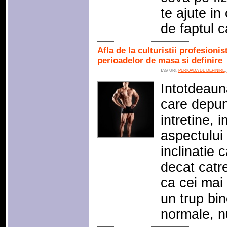
te ajute in 
de faptul c
Afla de la culturistii profesioni
perioadelor de masa si definire
TAG-URI:
PERIOADA DE DEFINIRE
,
Intotdeaun
care depun
intretine, 
aspectului
inclinatie 
decat catre
ca cei mai
un trup bine
normale, 