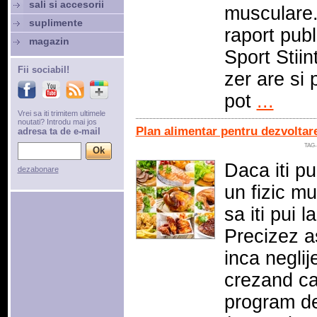
sali si accesorii
musculare. 
suplimente
raport pub
magazin
Sport Stiin
Fii sociabil!
zer are si 
pot
...
Vrei sa iti trimitem ultimele
noutati? Introdu mai jos
Plan alimentar pentru dezvoltar
adresa ta de e-mail
TAG-
Daca iti pu
dezabonare
un fizic mu
sa iti pui l
Precizez a
inca negli
crezand ca
program de