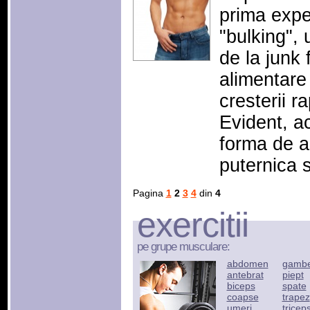
prima expe
"bulking", u
de la junk
alimentare
cresterii 
Evident, a
forma de a
puternica 
Pagina
1
2
3
4
din
4
exercitii
pe grupe musculare:
abdomen
gamb
antebrat
piept
biceps
spate
coapse
trapez
umeri
tricep