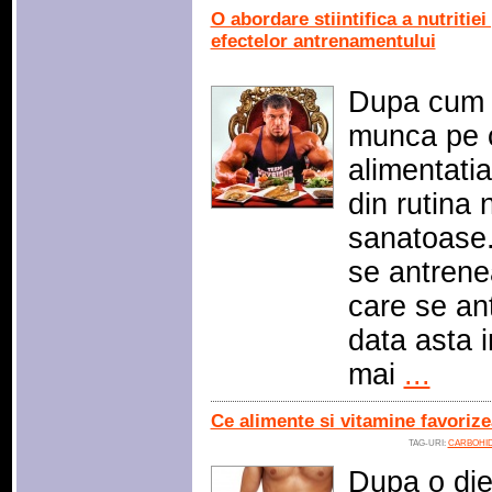
O abordare stiintifica a nutriti
efectelor antrenamentului
Dupa cum m
munca pe c
alimentatia
din rutina
sanatoase.
se antrene
care se an
data asta 
mai
...
Ce alimente si vitamine favoriz
TAG-URI:
CARBOHID
Dupa o diet