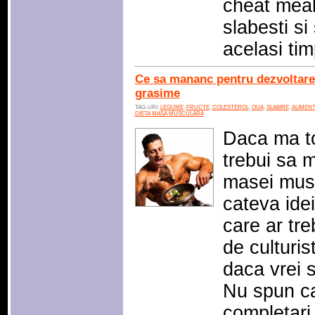
cheat meals
slabesti s
acelasi ti
Ce sa mananc pentru dezvoltare
grasime
TAG-URI:
LEGUME
,
FRUCTE
,
COLESTEROL
,
OUA
,
SLABIRE
,
ALIMEN
DIETA MASA MUSCULARA
Daca ma to
trebui sa 
masei musc
cateva ide
care ar tre
de culturi
daca vrei 
Nu spun ca
completari,