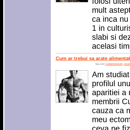
folosi ulte
mult astep
ca inca nu 
1 in cultur
slabi si d
acelasi ti
Cum ar trebui sa arate alimenta
TAG-URI:
CARBOHIDRATI
,
GRAS
Am studiat 
profilul un
aparitiei a 
membrii Cu
cauza ca m
meu ectomo
ceva pe fiz