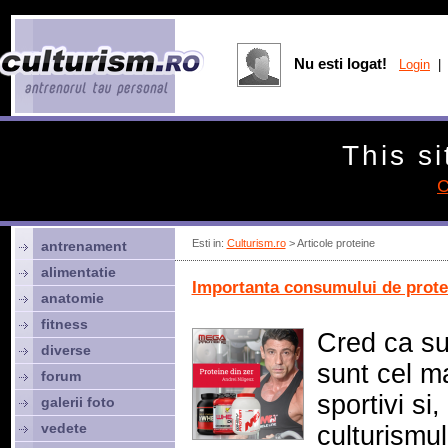
Nu esti logat!
Login
| 
This si
C
Esti in:
Culturism.ro
> Articole proteine
antrenament
alimentatie
Importanta consumului de prote
anatomie
fitness
Cred ca su
diverse
sunt cel ma
forum
sportivi si
galerii foto
vedete
culturismul