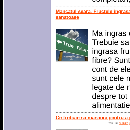
Mancatul seara. Fructele ingrasa
sanatoase
Ma ingras
Trebuie s
ingrasa fru
fibre? Sun
cont de el
sunt cele 
legate de n
despre tot 
alimentati
Ce trebuie sa mananci pentru a 
TAG-URI:
SLABIRE
,