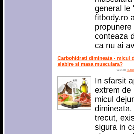
general le 
fitbody.ro 
propunere p
conteaza d
ca nu ai a
Carbohidrati dimineata - micul 
slabire si masa musculara?
TAG-URI:
SLABI
In sfarsit
extrem de 
micul dejun
dimineata.
trecut, exi
sigura in c