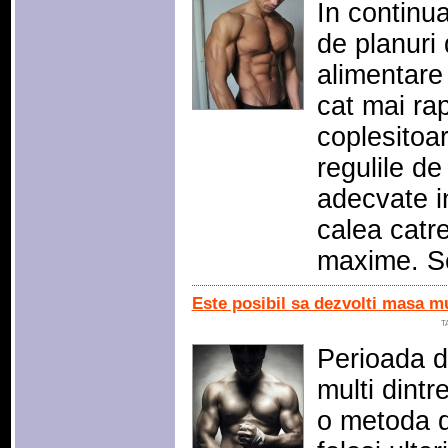
In continu
de planuri 
alimentare
cat mai rap
coplesitoar
regulile de
adecvate in
calea catre
maxime. 
Este posibil sa dezvolti masa mu
T
Perioada d
multi dintr
o metoda d