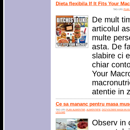
Dieta flexibila If It Fits Your Ma
TAG-URI:
PLAN
De mult tim
articolul a
multe pers
asta. De fa
slabire ci 
chiar conto
Your Macro
macronutrie
atentie in 
Ce sa mananc pentru masa mus
TAG-URI:
PLAN ALIMENTAR
,
ALIMENTATIE
,
DEZVOLTARE MASA MUS
LEGUME
Observ in 