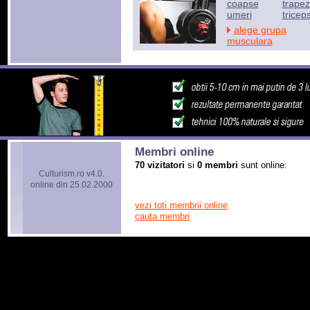
coapse
trapez
umeri
tricep
alege grupa
musculara
Membri online
70 vizitatori
si
0 membri
sunt online:
Culturism.ro v4.0.
online din 25.02.2000
vezi toti membrii online
cauta membri