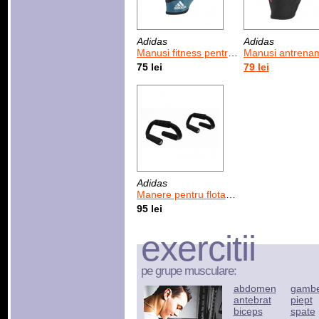
Adidas
Adidas
Manusi fitness pentru femei Adidas Essential Blue
Manusi antrenament sala pentru barbati Adidas Essential Glove
75 lei
79 lei
Adidas
Manere pentru flotari Adidas Push Up Bars
95 lei
exercitii
pe grupe musculare:
abdomen
gamb
antebrat
piept
biceps
spate