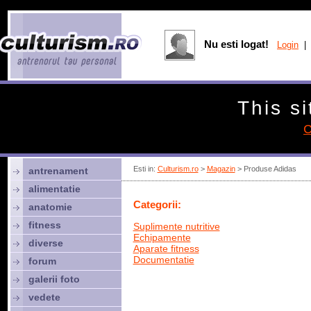
Nu esti logat!
Login
| 
This si
C
Esti in:
Culturism.ro
>
Magazin
> Produse Adidas
antrenament
alimentatie
Categorii:
anatomie
fitness
Suplimente nutritive
Echipamente
diverse
Aparate fitness
Documentatie
forum
galerii foto
vedete