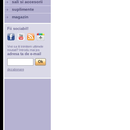
sali si accesorii
suplimente
magazin
Fii sociabil!
Vrei sa iti trimitem ultimele
noutati? Introdu mai jos
adresa ta de e-mail
dezabonare