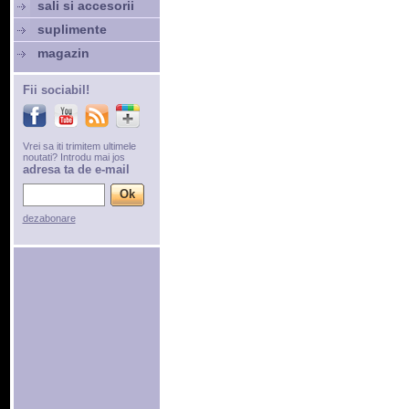
sali si accesorii
suplimente
magazin
Fii sociabil!
Vrei sa iti trimitem ultimele
noutati? Introdu mai jos
adresa ta de e-mail
dezabonare