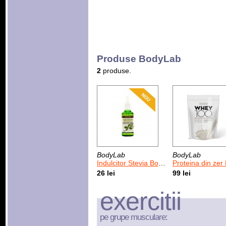
Produse BodyLab
2
produse.
BodyLab
BodyLab
Indulcitor Stevia BodyLab 50 ml
Proteina din zer BodyLab Whey 1
26 lei
99 lei
exercitii
pe grupe musculare: