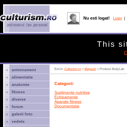
Nu esti logat!
Login
| 
This si
C
Esti in:
Culturism.ro
>
Magazin
> Produse BodyLab
antrenament
alimentatie
Categorii:
anatomie
fitness
Suplimente nutritive
Echipamente
diverse
Aparate fitness
Documentatie
forum
galerii foto
vedete