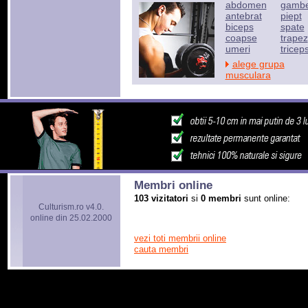
abdomen
gamb
antebrat
piept
biceps
spate
coapse
trapez
umeri
tricep
alege grupa
musculara
Membri online
103 vizitatori
si
0 membri
sunt online:
Culturism.ro v4.0.
online din 25.02.2000
vezi toti membrii online
cauta membri