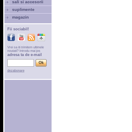
sali si accesorii
suplimente
magazin
Fii sociabil!
Vrei sa iti trimitem ultimele
noutati? Introdu mai jos
adresa ta de e-mail
dezabonare