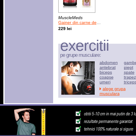
MuscleMeds
Gainer din carne de vita MuscleMeds Carnivor Mass 2590 g
229 lei
exercitii
pe grupe musculare:
abdomen
gamb
antebrat
piept
biceps
spate
coapse
trapez
umeri
tricep
alege grupa
musculara