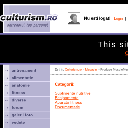
Nu esti logat!
Login
| 
This si
C
Esti in:
Culturism.ro
>
Magazin
> Produse MuscleMe
antrenament
alimentatie
Categorii:
anatomie
fitness
Suplimente nutritive
Echipamente
diverse
Aparate fitness
Documentatie
forum
galerii foto
vedete