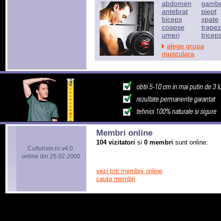
abdomen
gamb
antebrat
piept
biceps
spate
coapse
trapez
umeri
tricep
alege grupa
musculara
Membri online
104 vizitatori
si
0 membri
sunt online:
Culturism.ro v4.0.
online din 25.02.2000
vezi toti membrii online
cauta membri