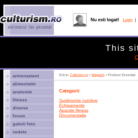
Nu esti logat!
Login
| 
This si
C
Esti in:
Culturism.ro
>
Magazin
> Produse Essential
antrenament
alimentatie
Categorii:
anatomie
fitness
Suplimente nutritive
Echipamente
diverse
Aparate fitness
Documentatie
forum
galerii foto
vedete