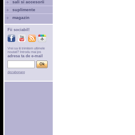
sali si accesorii
suplimente
magazin
Fii sociabil!
Vrei sa iti trimitem ultimele
noutati? Introdu mai jos
adresa ta de e-mail
dezabonare