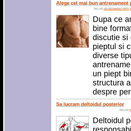
Alege cel mai bun antrenament p
TAG-URI:
ANTRENAMENT PIEPT
,
Dupa ce am
bine forma
discutie s
pieptul si
diverse tipu
antrenamen
un piept bi
structura a
despre pe
Sa lucram deltoidul posterior
TAG-URI:
E
Deltoidul 
responsabi