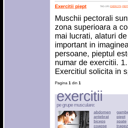
Exercitii piept
TAG-URI:
EXERCITII
,
PIEP
Muschii pectorali sun
zona superioara a corp
mai lucrati, alaturi d
important in imagine
persoane, pieptul est
numar de exercitii. 1.
Exercitiul solicita in 
Pagina
1
din
1
exercitii
pe grupe musculare:
abdomen
gamb
antebrat
piept
biceps
spate
coapse
trapez