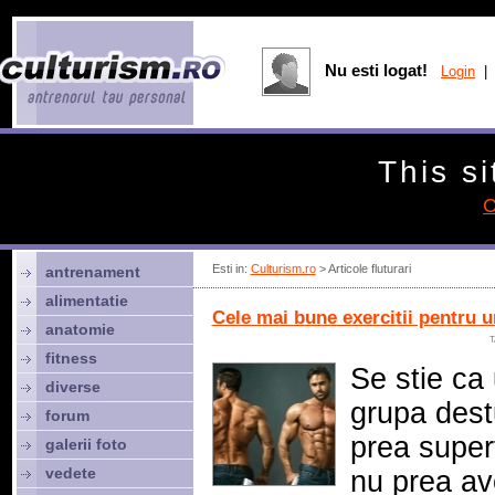
Nu esti logat!
Login
| 
This si
C
Esti in:
Culturism.ro
> Articole fluturari
antrenament
alimentatie
Cele mai bune exercitii pentru u
anatomie
T
fitness
Se stie ca 
diverse
grupa destu
forum
prea superf
galerii foto
vedete
nu prea av