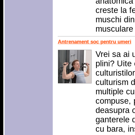
anatomica 
creste la fe
muschi din
musculare
Antrenament soc pentru umeri
Vrei sa ai u
plini? Uit
culturistilo
culturism 
multiple cu 
compuse, 
deasupra c
ganterele d
cu bara, in