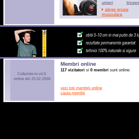
umeri
tricep
alege grupa
musculara
Membri online
117 vizitatori
si
0 membri
sunt online:
Culturism.ro v4.0.
online din 25.02.2000
vezi toti membrii online
cauta membri