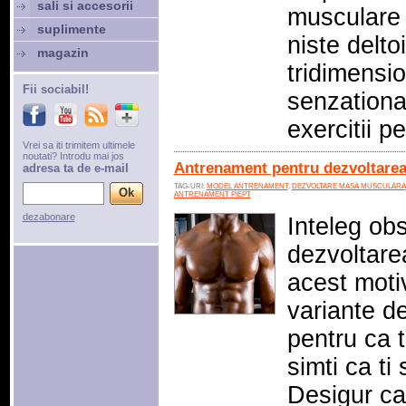
sali si accesorii
musculare d
suplimente
niste deltoi
magazin
tridimensio
Fii sociabil!
senzational
exercitii p
Vrei sa iti trimitem ultimele
noutati? Introdu mai jos
Antrenament pentru dezvoltarea
adresa ta de e-mail
TAG-URI:
MODEL ANTRENAMENT
,
DEZVOLTARE MASA MUSCULARA
ANTRENAMENT PIEPT
dezabonare
Inteleg obs
dezvoltare
acest motiv
variante d
pentru ca t
simti ca ti
Desigur ca 