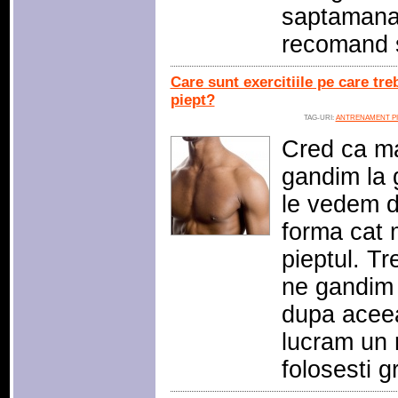
saptamanal
recomand s
Care sunt exercitiile pe care tre
piept?
TAG-URI:
ANTRENAMENT PI
Cred ca mai
gandim la 
le vedem d
forma cat 
pieptul. Tr
ne gandim 
dupa aceea
lucram un 
folosesti g