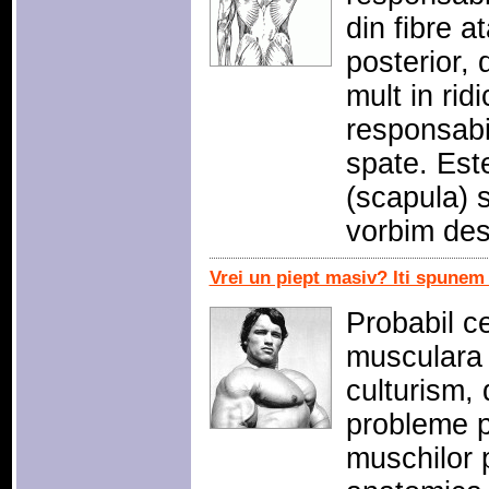
din fibre at
posterior, 
mult in rid
responsabil
spate. Est
(scapula) 
vorbim de
Vrei un piept masiv? Iti spunem
Probabil c
musculara e
culturism, d
probleme p
muschilor p